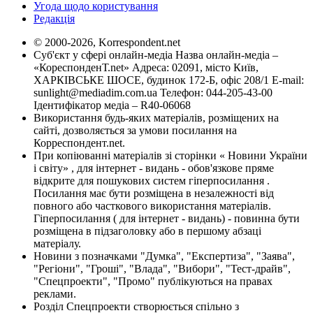
Угода щодо користування
Редакція
© 2000-2026, Korrespondent.net
Суб'єкт у сфері онлайн-медіа Назва онлайн-медіа –
«КореспонденТ.net» Адреса: 02091, місто Київ,
ХАРКІВСЬКЕ ШОСЕ, будинок 172-Б, офіс 208/1 E-mail:
sunlight@mediadim.com.ua
Телефон: 044-205-43-00
Ідентифікатор медіа – R40-06068
Використання будь-яких матеріалів, розміщених на
сайті, дозволяється за умови посилання на
Корреспондент.net.
При копіюванні матеріалів зі сторінки « Новини України
і світу» , для інтернет - видань - обов'язкове пряме
відкрите для пошукових систем гіперпосилання .
Посилання має бути розміщена в незалежності від
повного або часткового використання матеріалів.
Гіперпосилання ( для інтернет - видань) - повинна бути
розміщена в підзаголовку або в першому абзаці
матеріалу.
Новини з позначками "Думка", "Експертиза", "Заява",
"Регіони", "Гроші", "Влада", "Вибори", "Тест-драйв",
"Спецпроекти", "Промо" публікуються на правах
реклами.
Розділ Спецпроекти створюється спільно з