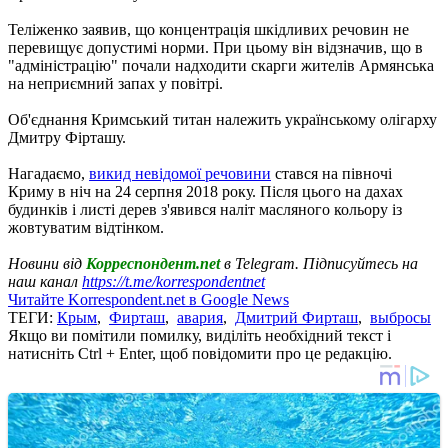
Теліженко заявив, що концентрація шкідливих речовин не
перевищує допустимі норми. При цьому він відзначив, що в
"адміністрацію" почали надходити скарги жителів Армянська
на неприємний запах у повітрі.
Об'єднання Кримський титан належить українському олігарху
Дмитру Фірташу.
Нагадаємо,
викид невідомої речовини
стався на півночі
Криму в ніч на 24 серпня 2018 року. Після цього на дахах
будинків і листі дерев з'явився наліт масляного кольору із
жовтуватим відтінком.
Новини від
Корреспондент.net
в Telegram. Підписуйтесь на
наш канал
https://t.me/korrespondentnet
Читайте Korrespondent.net в Google News
ТЕГИ:
Крым
,
Фирташ
,
авария
,
Дмитрий Фирташ
,
выбросы
Якщо ви помітили помилку, виділіть необхідний текст і
натисніть Ctrl + Enter, щоб повідомити про це редакцію.