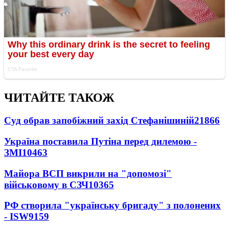
ЧИТАЙТЕ ТАКОЖ
Суд обрав запобіжний захід Стефанішиній
21866
Україна поставила Путіна перед дилемою -
ЗМІ
10463
Майора ВСП викрили на "допомозі"
військовому в СЗЧ
10365
РФ створила "українську бригаду" з полонених
- ISW
9159