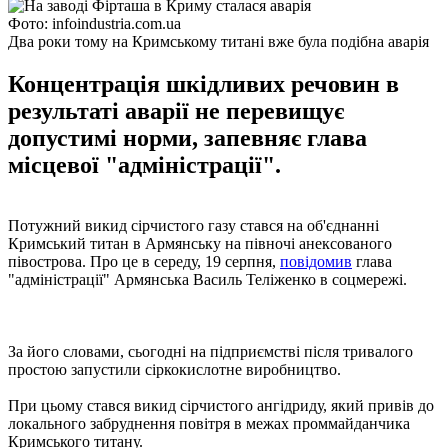
Фото: infoindustria.com.ua
Два роки тому на Кримському титані вже була подібна аварія
Концентрація шкідливих речовин в
результаті аварії не перевищує
допустимі норми, запевняє глава
місцевої "адміністрації".
Потужний викид сірчистого газу стався на об'єднанні
Кримський титан в Армянську на півночі анексованого
півострова. Про це в середу, 19 серпня,
повідомив
глава
"адміністрації" Армянська Василь Теліженко в соцмережі.
За його словами, сьогодні на підприємстві після тривалого
простою запустили сіркокислотне виробництво.
При цьому стався викид сірчистого ангідриду, який привів до
локального забруднення повітря в межах проммайданчика
Кримського титану.