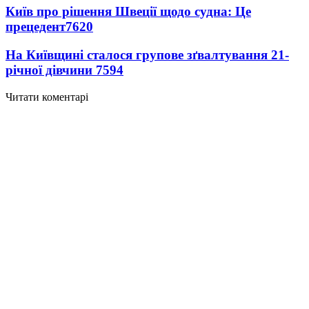
Київ про рішення Швеції щодо судна: Це
прецедент
7620
На Київщині сталося групове зґвалтування 21-
річної дівчини
7594
Читати коментарі