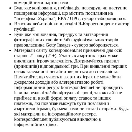
комерційними партнерами.
Будь яке копіювання, публікація, передрук, чи наступне
поширення інформації, що містить посилання на
"Інтерфакс-Україна", EPA / UPG, суворо забороняється.
Власник веб-сторінки в розділі Я-Корреспондент є автор
публікації.
Будь-яке копіювання, передрук та відтворення
фотографічних творів та/або аудіовізуальних творів
правовласника Getty Images - суворо забороняється.
Матеріали сайту korrespondent.net призначені для осіб
старше 21 року (21+). Участь в азартних іграх може
викликати ігрову залежність. Дотримуйтесь правил
(принципів) відповідальної гри. При виявленні перших
ознак залежності негайно зверніться до спеціаліста.
Пам'ятайте, що участь в азартних іграх не може бути
джерелом доходів або альтернативою роботі.
Інформаційний ресурс korrespondent.net не проводить
ігри на реальні та/або віртуальні гроші, також сайт не
приймає ні в якій формі оплату ставок та інших
платежів, які пов’язані/можуть бути пов’язані з
азартними іграми, букмекерами чи тоталізаторами. Будь-
які матеріали на інформаційному ресурсі
korrespondent.net публікуються виключно в
інформаційних цілях.