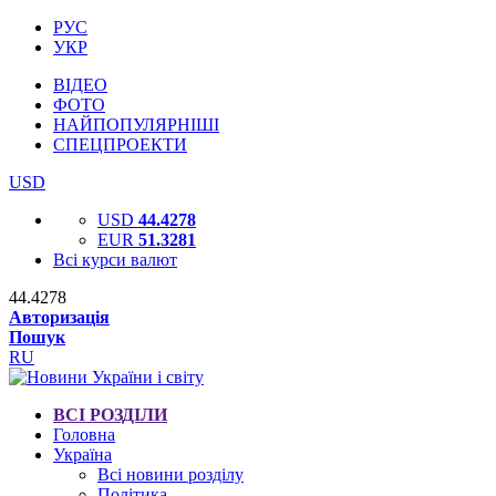
РУС
УКР
ВІДЕО
ФОТО
НАЙПОПУЛЯРНІШІ
СПЕЦПРОЕКТИ
USD
USD
44.4278
EUR
51.3281
Всі курси валют
44.4278
Авторизація
Пошук
RU
ВСІ РОЗДІЛИ
Головна
Україна
Всі новини розділу
Політика