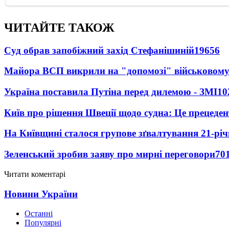
ЧИТАЙТЕ ТАКОЖ
Суд обрав запобіжний захід Стефанішиній
19656
Майора ВСП викрили на "допомозі" військовому
Україна поставила Путіна перед дилемою - ЗМІ
10
Київ про рішення Швеції щодо судна: Це прецеден
На Київщині сталося групове зґвалтування 21-річ
Зеленський зробив заяву про мирні переговори
70
Читати коментарі
Новини України
Останні
Популярні