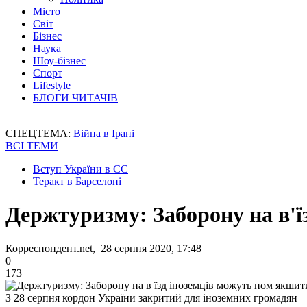
Місто
Світ
Бізнес
Наука
Шоу-бізнес
Спорт
Lifestyle
БЛОГИ ЧИТАЧІВ
СПЕЦТЕМА:
Війна в Ірані
ВСІ ТЕМИ
Вступ України в ЄС
Теракт в Барселоні
Держтуризму: Заборону на в'ї
Корреспондент.net, 28 серпня 2020, 17:48
0
173
З 28 серпня кордон України закритий для іноземних громадян