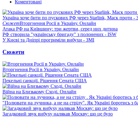
Коментовані
Україна хоче бити по пускових РФ через Starlink, Маск проти - 
Сюжет
Вторгнення Росії в Україну. Онлайн
Атака РФ на Київщину: три жертви, серед них дитина
РФ створила "українську бригаду" з полонених - ISW
У Києві та Дніпрі прогриміли вибухи - ЗМІ
Сюжети
Вторгнення Росії в Україну. Онлайн
Пекельні санкції. Рішення Сената США
Війна на Близькому Сході. Онлайн
"Полювати на лучника, а не на стрілу". Як Україні боротись з 
Загадковий звук вибуху налякав Москву: що це було