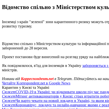
Відомство спільно з Міністерством кул
Іноземці з країн "зеленої" зони карантинного ризику можуть о
розвитку туризму.
Відомство спільно з Міністерством культури та інформаційної 
заборонений до 28 вересня.
Проект постанови буде винесений на розгляд уряду на найближ
Як повідомлялося, в'їзд для іноземців в Україну
забороняється з
міністрів.
Новини від
Корреспондент.net
в Telegram. Підписуйтесь на на
Читайте Korrespondent.net в Google News
Карантин у Києві та Україні
Сюжет
COVID-19 в Україні: чи відкривати школи під час панде
Сюжет
Мітинг антивакцинаторів у Києві: страх втратити робо
Сюжет
Чи варто чекати на новий локдаун в Україні, та яким ві
Сюжет
Коронавірус, локдаун та онлайн-навчання: якими є реал