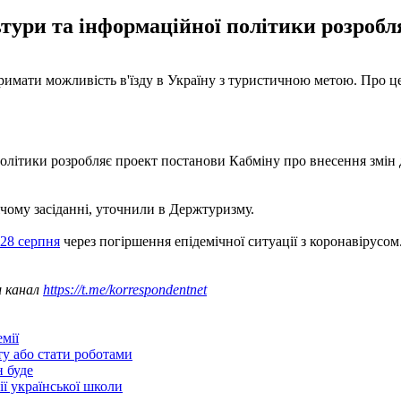
ьтури та інформаційної політики розробл
тримати можливість в'їзду в Україну з туристичною метою. Про ц
політики розробляє проект постанови Кабміну про внесення змін 
чому засіданні, уточнили в Держтуризму.
 28 серпня
через погіршення епідемічної ситуації з коронавірусом
ш канал
https://t.me/korrespondentnet
мії
ту або стати роботами
н буде
ії української школи