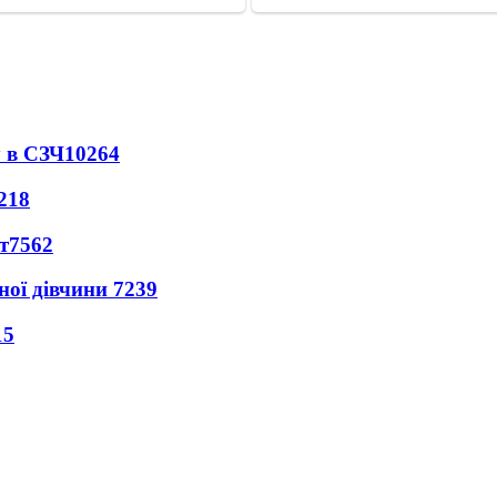
 в СЗЧ
10264
218
т
7562
ної дівчини
7239
15