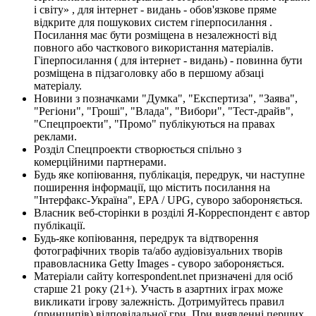
і світу» , для інтернет - видань - обов'язкове пряме
відкрите для пошукових систем гіперпосилання .
Посилання має бути розміщена в незалежності від
повного або часткового використання матеріалів.
Гіперпосилання ( для інтернет - видань) - повинна бути
розміщена в підзаголовку або в першому абзаці
матеріалу.
Новини з позначками "Думка", "Експертиза", "Заява",
"Регіони", "Гроші", "Влада", "Вибори", "Тест-драйв",
"Спецпроекти", "Промо" публікуються на правах
реклами.
Розділ Спецпроекти створюється спільно з
комерційними партнерами.
Будь яке копіювання, публікація, передрук, чи наступне
поширення інформації, що містить посилання на
"Інтерфакс-Україна", EPA / UPG, суворо забороняється.
Власник веб-сторінки в розділі Я-Корреспондент є автор
публікації.
Будь-яке копіювання, передрук та відтворення
фотографічних творів та/або аудіовізуальних творів
правовласника Getty Images - суворо забороняється.
Матеріали сайту korrespondent.net призначені для осіб
старше 21 року (21+). Участь в азартних іграх може
викликати ігрову залежність. Дотримуйтесь правил
(принципів) відповідальної гри. При виявленні перших