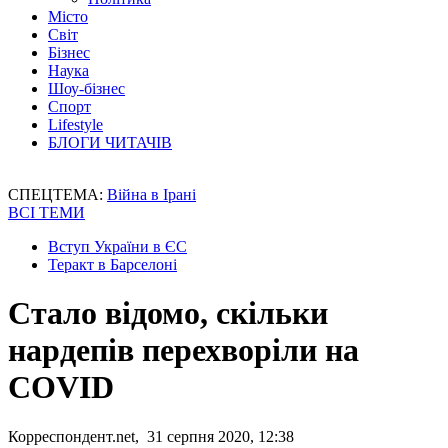
Місто
Світ
Бізнес
Наука
Шоу-бізнес
Спорт
Lifestyle
БЛОГИ ЧИТАЧІВ
СПЕЦТЕМА:
Війна в Ірані
ВСІ ТЕМИ
Вступ України в ЄС
Теракт в Барселоні
Стало відомо, скільки
нардепів перехворіли на
COVID
Корреспондент.net, 31 серпня 2020, 12:38