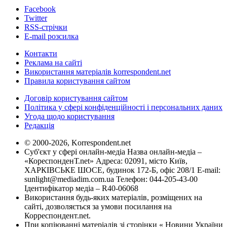
Facebook
Twitter
RSS-стрічки
E-mail розсилка
Контакти
Реклама на сайті
Використання матеріалів korrespondent.net
Правила користування сайтом
Договір користування сайтом
Політика у сфері конфіденційності і персональних даних
Угода щодо користування
Редакція
© 2000-2026, Korrespondent.net
Суб'єкт у сфері онлайн-медіа Назва онлайн-медіа –
«КореспонденТ.net» Адреса: 02091, місто Київ,
ХАРКІВСЬКЕ ШОСЕ, будинок 172-Б, офіс 208/1 E-mail:
sunlight@mediadim.com.ua
Телефон: 044-205-43-00
Ідентифікатор медіа – R40-06068
Використання будь-яких матеріалів, розміщених на
сайті, дозволяється за умови посилання на
Корреспондент.net.
При копіюванні матеріалів зі сторінки « Новини України