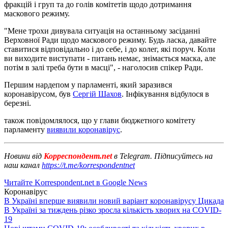
фракцій і груп та до голів комітетів щодо дотримання
маскового режиму.
"Мене трохи дивувала ситуація на останньому засіданні
Верховної Ради щодо маскового режиму. Будь ласка, давайте
ставитися відповідально і до себе, і до колег, які поруч. Коли
ви виходите виступати - питань немає, знімається маска, але
потім в залі треба бути в масці", - наголосив спікер Ради.
Першим нардепом у парламенті, який заразився
коронавірусом, був
Сергій Шахов
. Інфікування відбулося в
березні.
також повідомлялося, що у глави бюджетного комітету
парламенту
виявили коронавірус
.
Новини від
Корреспондент.net
в Telegram. Підписуйтесь на
наш канал
https://t.me/korrespondentnet
Читайте Korrespondent.net в Google News
Коронавірус
В Україні вперше виявили новий варіант коронавірусу Цикада
В Україні за тиждень різко зросла кількість хворих на COVID-
19