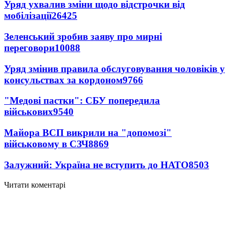
Уряд ухвалив зміни щодо відстрочки від
мобілізації
26425
Зеленський зробив заяву про мирні
переговори
10088
Уряд змінив правила обслуговування чоловіків у
консульствах за кордоном
9766
"Медові пастки": СБУ попередила
військових
9540
Майора ВСП викрили на "допомозі"
військовому в СЗЧ
8869
Залужний: Україна не вступить до НАТО
8503
Читати коментарі