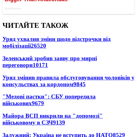
ЧИТАЙТЕ ТАКОЖ
Уряд ухвалив зміни щодо відстрочки від
мобілізації
26520
Зеленський зробив заяву про мирні
переговори
10171
Уряд змінив правила обслуговування чоловіків у
консульствах за кордоном
9845
"Медові пастки": СБУ попередила
військових
9679
Майора ВСП викрили на "допомозі"
військовому в СЗЧ
9139
Залужний: Україна не вступить до НАТО
8529