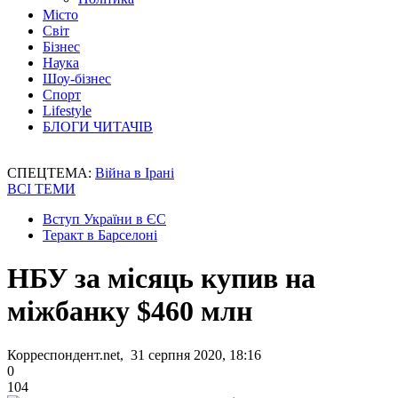
Місто
Світ
Бізнес
Наука
Шоу-бізнес
Спорт
Lifestyle
БЛОГИ ЧИТАЧІВ
СПЕЦТЕМА:
Війна в Ірані
ВСІ ТЕМИ
Вступ України в ЄС
Теракт в Барселоні
НБУ за місяць купив на
міжбанку $460 млн
Корреспондент.net, 31 серпня 2020, 18:16
0
104