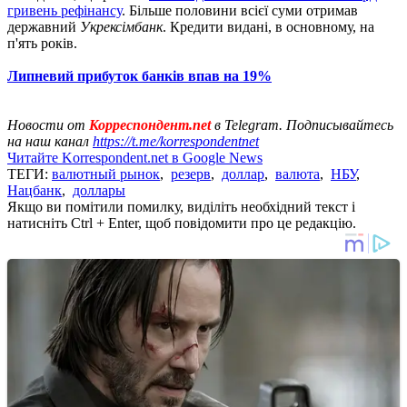
гривень рефінансу
. Більше половини всієї суми отримав
державний
Укрексімбанк
. Кредити видані, в основному, на
п'ять років.
Липневий прибуток банків впав на 19%
Новости от
Корреспондент.net
в Telegram. Подписывайтесь
на наш канал
https://t.me/korrespondentnet
Читайте Korrespondent.net в Google News
ТЕГИ:
валютный рынок
,
резерв
,
доллар
,
валюта
,
НБУ
,
Нацбанк
,
доллары
Якщо ви помітили помилку, виділіть необхідний текст і
натисніть Ctrl + Enter, щоб повідомити про це редакцію.