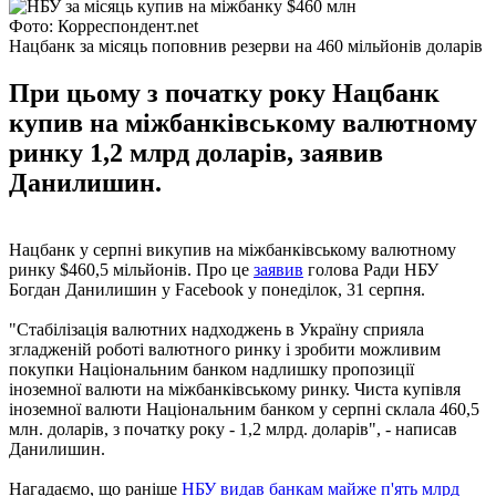
Фото: Корреспондент.net
Нацбанк за місяць поповнив резерви на 460 мільйонів доларів
При цьому з початку року Нацбанк
купив на міжбанківському валютному
ринку 1,2 млрд доларів, заявив
Данилишин.
Нацбанк у серпні викупив на міжбанківському валютному
ринку $460,5 мільйонів. Про це
заявив
голова Ради НБУ
Богдан Данилишин у Facebook у понеділок, 31 серпня.
"Стабілізація валютних надходжень в Україну сприяла
згладженій роботі валютного ринку і зробити можливим
покупки Національним банком надлишку пропозиції
іноземної валюти на міжбанківському ринку. Чиста купівля
іноземної валюти Національним банком у серпні склала 460,5
млн. доларів, з початку року - 1,2 млрд. доларів", - написав
Данилишин.
Нагадаємо, що раніше
НБУ видав банкам майже п'ять млрд