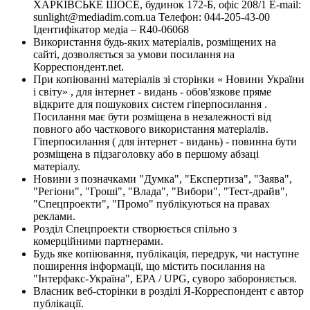
ХАРКІВСЬКЕ ШОСЕ, будинок 172-Б, офіс 208/1 E-mail:
sunlight@mediadim.com.ua
Телефон: 044-205-43-00
Ідентифікатор медіа – R40-06068
Використання будь-яких матеріалів, розміщених на
сайті, дозволяється за умови посилання на
Корреспондент.net.
При копіюванні матеріалів зі сторінки « Новини України
і світу» , для інтернет - видань - обов'язкове пряме
відкрите для пошукових систем гіперпосилання .
Посилання має бути розміщена в незалежності від
повного або часткового використання матеріалів.
Гіперпосилання ( для інтернет - видань) - повинна бути
розміщена в підзаголовку або в першому абзаці
матеріалу.
Новини з позначками "Думка", "Експертиза", "Заява",
"Регіони", "Гроші", "Влада", "Вибори", "Тест-драйв",
"Спецпроекти", "Промо" публікуються на правах
реклами.
Розділ Спецпроекти створюється спільно з
комерційними партнерами.
Будь яке копіювання, публікація, передрук, чи наступне
поширення інформації, що містить посилання на
"Інтерфакс-Україна", EPA / UPG, суворо забороняється.
Власник веб-сторінки в розділі Я-Корреспондент є автор
публікації.