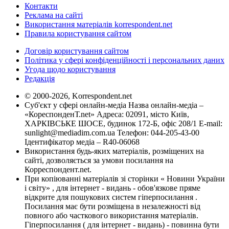
Контакти
Реклама на сайті
Використання матеріалів korrespondent.net
Правила користування сайтом
Договір користування сайтом
Політика у сфері конфіденційності і персональних даних
Угода щодо користування
Редакція
© 2000-2026, Korrespondent.net
Суб'єкт у сфері онлайн-медіа Назва онлайн-медіа –
«КореспонденТ.net» Адреса: 02091, місто Київ,
ХАРКІВСЬКЕ ШОСЕ, будинок 172-Б, офіс 208/1 E-mail:
sunlight@mediadim.com.ua
Телефон: 044-205-43-00
Ідентифікатор медіа – R40-06068
Використання будь-яких матеріалів, розміщених на
сайті, дозволяється за умови посилання на
Корреспондент.net.
При копіюванні матеріалів зі сторінки « Новини України
і світу» , для інтернет - видань - обов'язкове пряме
відкрите для пошукових систем гіперпосилання .
Посилання має бути розміщена в незалежності від
повного або часткового використання матеріалів.
Гіперпосилання ( для інтернет - видань) - повинна бути