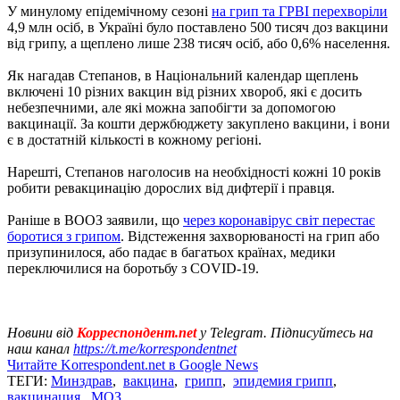
У минулому епідемічному сезоні
на грип та ГРВІ перехворіли
4,9 млн осіб, в Україні було поставлено 500 тисяч доз вакцини
від грипу, а щеплено лише 238 тисяч осіб, або 0,6% населення.
Як нагадав Степанов, в Національний календар щеплень
включені 10 різних вакцин від різних хвороб, які є досить
небезпечними, але які можна запобігти за допомогою
вакцинації. За кошти держбюджету закуплено вакцини, і вони
є в достатній кількості в кожному регіоні.
Нарешті, Степанов наголосив на необхідності кожні 10 років
робити ревакцинацію дорослих від дифтерії і правця.
Раніше в ВООЗ заявили, що
через коронавірус світ перестає
боротися з грипом
. Відстеження захворюваності на грип або
призупинилося, або падає в багатьох країнах, медики
переключилися на боротьбу з COVID-19.
Новини від
Корреспондент.net
у Telegram. Підписуйтесь на
наш канал
https://t.me/korrespondentnet
Читайте Korrespondent.net в Google News
ТЕГИ:
Минздрав
,
вакцина
,
грипп
,
эпидемия грипп
,
вакцинация
,
МОЗ