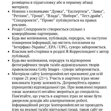
розміщена в підзаголовку або в першому абзаці
матеріалу.
Новини з позначками "Думка", "Експертиза", "Заява",
"Регіони", "Гроші", "Влада", "Вибори", "Тест-драйв",
"Спецпроекти", "Промо" публікуються на правах
реклами.
Розділ Спецпроекти створюється спільно з
комерційними партнерами.
Будь яке копіювання, публікація, передрук, чи наступне
поширення інформації, що містить посилання на
"Інтерфакс-Україна", EPA / UPG, суворо забороняється.
Власник веб-сторінки в розділі Я-Корреспондент є автор
публікації.
Будь-яке копіювання, передрук та відтворення
фотографічних творів та/або аудіовізуальних творів
правовласника Getty Images - суворо забороняється.
Матеріали сайту korrespondent.net призначені для осіб
старше 21 року (21+). Участь в азартних іграх може
викликати ігрову залежність. Дотримуйтесь правил
(принципів) відповідальної гри. При виявленні перших
ознак залежності негайно зверніться до спеціаліста.
Пам'ятайте, що участь в азартних іграх не може бути
джерелом доходів або альтернативою роботі.
Інформаційний ресурс korrespondent.net не проводить
ігри на реальні та/або віртуальні гроші, також сайт не