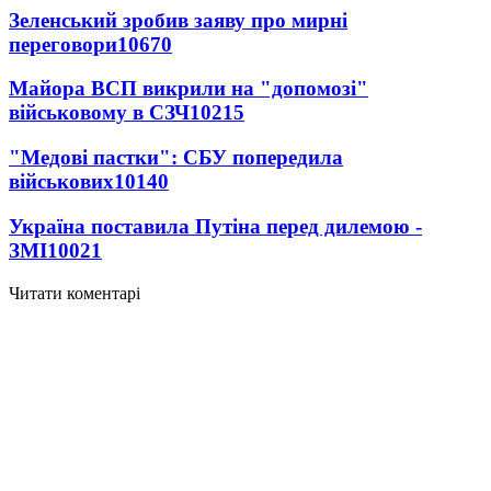
Зеленський зробив заяву про мирні
переговори
10670
Майора ВСП викрили на "допомозі"
військовому в СЗЧ
10215
"Медові пастки": СБУ попередила
військових
10140
Україна поставила Путіна перед дилемою -
ЗМІ
10021
Читати коментарі