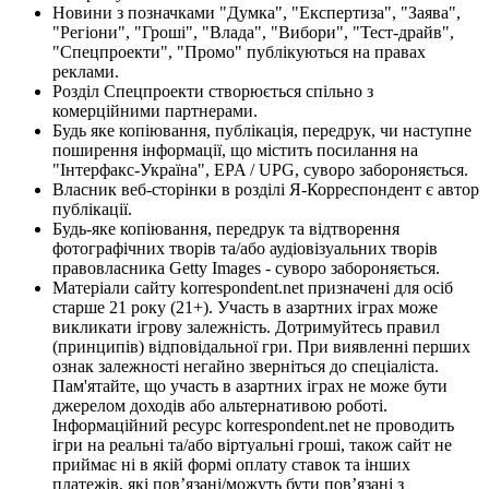
Новини з позначками "Думка", "Експертиза", "Заява",
"Регіони", "Гроші", "Влада", "Вибори", "Тест-драйв",
"Спецпроекти", "Промо" публікуються на правах
реклами.
Розділ Спецпроекти створюється спільно з
комерційними партнерами.
Будь яке копіювання, публікація, передрук, чи наступне
поширення інформації, що містить посилання на
"Інтерфакс-Україна", EPA / UPG, суворо забороняється.
Власник веб-сторінки в розділі Я-Корреспондент є автор
публікації.
Будь-яке копіювання, передрук та відтворення
фотографічних творів та/або аудіовізуальних творів
правовласника Getty Images - суворо забороняється.
Матеріали сайту korrespondent.net призначені для осіб
старше 21 року (21+). Участь в азартних іграх може
викликати ігрову залежність. Дотримуйтесь правил
(принципів) відповідальної гри. При виявленні перших
ознак залежності негайно зверніться до спеціаліста.
Пам'ятайте, що участь в азартних іграх не може бути
джерелом доходів або альтернативою роботі.
Інформаційний ресурс korrespondent.net не проводить
ігри на реальні та/або віртуальні гроші, також сайт не
приймає ні в якій формі оплату ставок та інших
платежів, які пов’язані/можуть бути пов’язані з