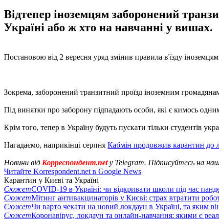
Відтепер іноземцям заборонений транзит
Україні або ж хто на навчанні у вишах.
Постановою від 2 вересня уряд змінив правила в'їзду іноземцям
Зокрема, заборонений транзитний проїзд іноземним громадянам, 
Під винятки про заборону підпадають особи, які є кимось одни
Крім того, тепер в Україну будуть пускати тільки студентів укра
Нагадаємо, наприкінці серпня
Кабмін продовжив карантин до 
Новини від
Корреспондент.net
у Telegram. Підписуйтесь на на
Читайте Korrespondent.net в Google News
Карантин у Києві та Україні
Сюжет
COVID-19 в Україні: чи відкривати школи під час панде
Сюжет
Мітинг антивакцинаторів у Києві: страх втратити робо
Сюжет
Чи варто чекати на новий локдаун в Україні, та яким ві
Сюжет
Коронавірус, локдаун та онлайн-навчання: якими є реал