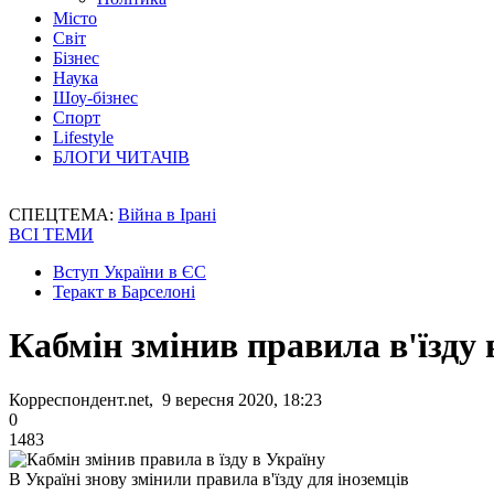
Місто
Світ
Бізнес
Наука
Шоу-бізнес
Спорт
Lifestyle
БЛОГИ ЧИТАЧІВ
СПЕЦТЕМА:
Війна в Ірані
ВСІ ТЕМИ
Вступ України в ЄС
Теракт в Барселоні
Кабмін змінив правила в'їзду 
Корреспондент.net, 9 вересня 2020, 18:23
0
1483
В Україні знову змінили правила в'їзду для іноземців