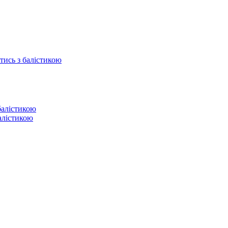
отись з балістикою
балістикою