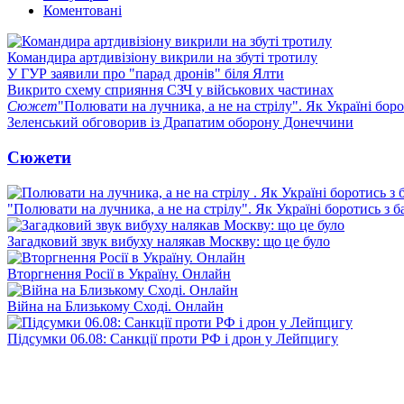
Коментовані
Командира артдивізіону викрили на збуті тротилу
У ГУР заявили про "парад дронів" біля Ялти
Викрито схему сприяння СЗЧ у військових частинах
Сюжет
"Полювати на лучника, а не на стрілу". Як Україні бор
Зеленський обговорив із Драпатим оборону Донеччини
Сюжети
"Полювати на лучника, а не на стрілу". Як Україні боротись з 
Загадковий звук вибуху налякав Москву: що це було
Вторгнення Росії в Україну. Онлайн
Війна на Близькому Сході. Онлайн
Підсумки 06.08: Санкції проти РФ і дрон у Лейпцигу