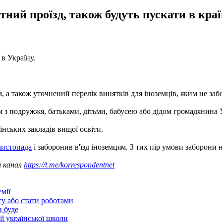
ний проїзд, також будуть пускати в країн
 в Україну.
а також уточнений перелік винятків для іноземців, яким не забо
м з подружжя, батьками, дітьми, бабусею або дідом громадянина 
їнських закладів вищої освіти.
листопада
і заборонив в'їзд іноземцям. З тих пір умови заборони н
ш канал
https://t.me/korrespondentnet
мії
ту або стати роботами
н буде
ії української школи