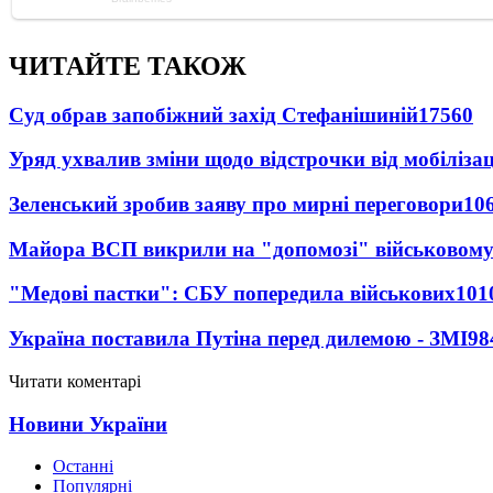
ЧИТАЙТЕ ТАКОЖ
Суд обрав запобіжний захід Стефанішиній
17560
Уряд ухвалив зміни щодо відстрочки від мобілізац
Зеленський зробив заяву про мирні переговори
10
Майора ВСП викрили на "допомозі" військовому
"Медові пастки": СБУ попередила військових
101
Україна поставила Путіна перед дилемою - ЗМІ
98
Читати коментарі
Новини України
Останні
Популярні