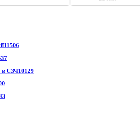
ії
11506
637
 в СЗЧ
10129
00
43