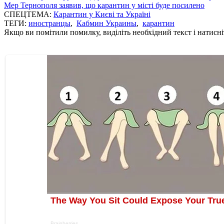
Мер Тернополя заявив, що карантин у місті буде посилено
СПЕЦТЕМА:
Карантин у Києві та Україні
ТЕГИ:
иностранцы
,
Кабмин Украины
,
карантин
Якщо ви помітили помилку, виділіть необхідний текст і натисніт