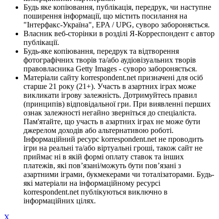
Будь яке копіювання, публікація, передрук, чи наступне
поширення інформації, що містить посилання на
"Інтерфакс-Україна", EPA / UPG, суворо забороняється.
Власник веб-сторінки в розділі Я-Корреспондент є автор
публікації.
Будь-яке копіювання, передрук та відтворення
фотографічних творів та/або аудіовізуальних творів
правовласника Getty Images - суворо забороняється.
Матеріали сайту korrespondent.net призначені для осіб
старше 21 року (21+). Участь в азартних іграх може
викликати ігрову залежність. Дотримуйтесь правил
(принципів) відповідальної гри. При виявленні перших
ознак залежності негайно зверніться до спеціаліста.
Пам'ятайте, що участь в азартних іграх не може бути
джерелом доходів або альтернативою роботі.
Інформаційний ресурс korrespondent.net не проводить
ігри на реальні та/або віртуальні гроші, також сайт не
приймає ні в якій формі оплату ставок та інших
платежів, які пов’язані/можуть бути пов’язані з
азартними іграми, букмекерами чи тоталізаторами. Будь-
які матеріали на інформаційному ресурсі
korrespondent.net публікуються виключно в
інформаційних цілях.
X