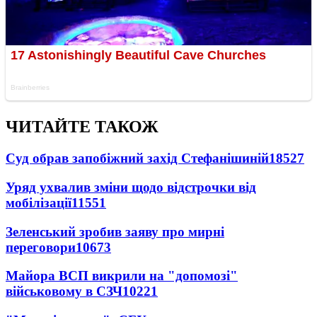
ЧИТАЙТЕ ТАКОЖ
Суд обрав запобіжний захід Стефанішиній
18527
Уряд ухвалив зміни щодо відстрочки від
мобілізації
11551
Зеленський зробив заяву про мирні
переговори
10673
Майора ВСП викрили на "допомозі"
військовому в СЗЧ
10221