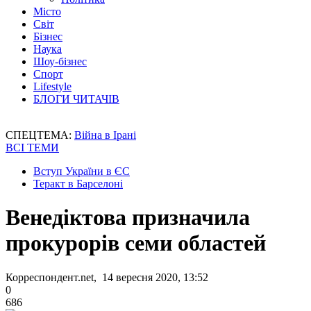
Місто
Світ
Бізнес
Наука
Шоу-бізнес
Спорт
Lifestyle
БЛОГИ ЧИТАЧІВ
СПЕЦТЕМА:
Війна в Ірані
ВСІ ТЕМИ
Вступ України в ЄС
Теракт в Барселоні
Венедіктова призначила
прокурорів семи областей
Корреспондент.net, 14 вересня 2020, 13:52
0
686