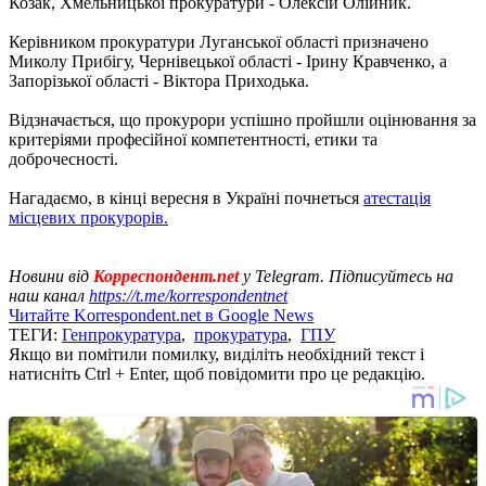
Козак, Хмельницької прокуратури - Олексій Олійник.
Керівником прокуратури Луганської області призначено
Миколу Прибігу, Чернівецької області - Ірину Кравченко, а
Запорізької області - Віктора Приходька.
Відзначається, що прокурори успішно пройшли оцінювання за
критеріями професійної компетентності, етики та
доброчесності.
Нагадаємо, в кінці вересня в Україні почнеться
атестація
місцевих прокурорів.
Новини від
Корреспондент.net
у Telegram. Підписуйтесь на
наш канал
https://t.me/korrespondentnet
Читайте Korrespondent.net в Google News
ТЕГИ:
Генпрокуратура
,
прокуратура
,
ГПУ
Якщо ви помітили помилку, виділіть необхідний текст і
натисніть Ctrl + Enter, щоб повідомити про це редакцію.