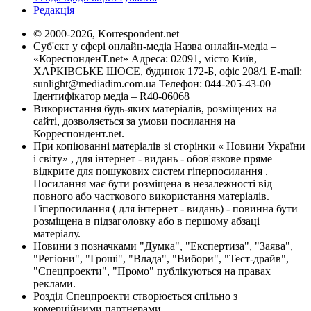
Редакція
© 2000-2026, Korrespondent.net
Суб'єкт у сфері онлайн-медіа Назва онлайн-медіа –
«КореспонденТ.net» Адреса: 02091, місто Київ,
ХАРКІВСЬКЕ ШОСЕ, будинок 172-Б, офіс 208/1 E-mail:
sunlight@mediadim.com.ua
Телефон: 044-205-43-00
Ідентифікатор медіа – R40-06068
Використання будь-яких матеріалів, розміщених на
сайті, дозволяється за умови посилання на
Корреспондент.net.
При копіюванні матеріалів зі сторінки « Новини України
і світу» , для інтернет - видань - обов'язкове пряме
відкрите для пошукових систем гіперпосилання .
Посилання має бути розміщена в незалежності від
повного або часткового використання матеріалів.
Гіперпосилання ( для інтернет - видань) - повинна бути
розміщена в підзаголовку або в першому абзаці
матеріалу.
Новини з позначками "Думка", "Експертиза", "Заява",
"Регіони", "Гроші", "Влада", "Вибори", "Тест-драйв",
"Спецпроекти", "Промо" публікуються на правах
реклами.
Розділ Спецпроекти створюється спільно з
комерційними партнерами.