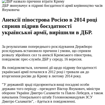
ДБР звинувачує в підриві боєздатності армії керівництво часів
Януковича
Анексії півострова Росією в 2014 році
сприяв підрив боєздатності
української армії, вирішили в ДБР.
За результатами попереднього розслідування Держбюро
розслідувань встановило причини і умови, що сприяли
розвалу збройних сил та анексії Кримського півострова,
повідомляє прес-служба ДБР у середу, 16 вересня.
Як повідомляється, злочинні дії щодо підриву боєздатності
української армії почалися в 2012 році і тривали аж до
вторгнення росіян до Криму в лютому 2014 року.
"У державній зраді підозрюються вищі посадові особи
держави того періоду - президент Віктор Янукович, міністри
оборони України Дмитро Саламатін та Павло Лебедєв, а також
начальник Генерального штабу Головнокомандувач ЗСУ
Дмитро Саламатін", - йдеться в повідомленні.