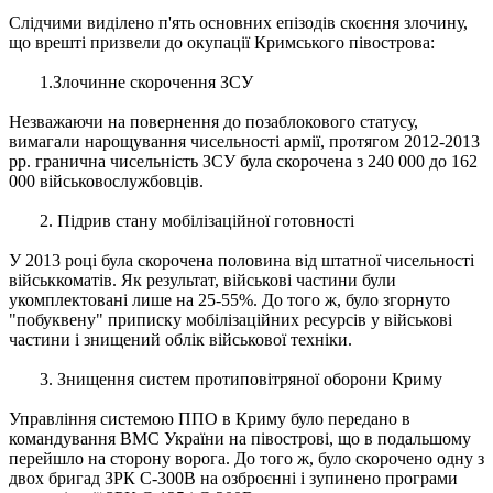
Слідчими виділено п'ять основних епізодів скоєння злочину,
що врешті призвели до окупації Кримського півострова:
1.Злочинне скорочення ЗСУ
Незважаючи на повернення до позаблокового статусу,
вимагали нарощування чисельності армії, протягом 2012-2013
рр. гранична чисельність ЗСУ була скорочена з 240 000 до 162
000 військовослужбовців.
2. Підрив стану мобілізаційної готовності
У 2013 році була скорочена половина від штатної чисельності
військкоматів. Як результат, військові частини були
укомплектовані лише на 25-55%. До того ж, було згорнуто
"побуквену" приписку мобілізаційних ресурсів у військові
частини і знищений облік військової техніки.
3. Знищення систем протиповітряної оборони Криму
Управління системою ППО в Криму було передано в
командування ВМС України на півострові, що в подальшому
перейшло на сторону ворога. До того ж, було скорочено одну з
двох бригад ЗРК С-300В на озброєнні і зупинено програми