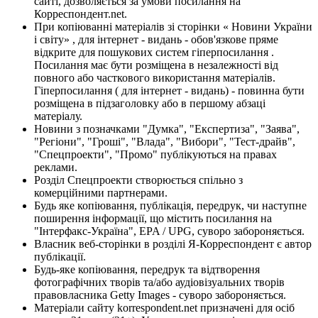
сайті, дозволяється за умови посилання на
Корреспондент.net.
При копіюванні матеріалів зі сторінки « Новини України
і світу» , для інтернет - видань - обов'язкове пряме
відкрите для пошукових систем гіперпосилання .
Посилання має бути розміщена в незалежності від
повного або часткового використання матеріалів.
Гіперпосилання ( для інтернет - видань) - повинна бути
розміщена в підзаголовку або в першому абзаці
матеріалу.
Новини з позначками "Думка", "Експертиза", "Заява",
"Регіони", "Гроші", "Влада", "Вибори", "Тест-драйв",
"Спецпроекти", "Промо" публікуються на правах
реклами.
Розділ Спецпроекти створюється спільно з
комерційними партнерами.
Будь яке копіювання, публікація, передрук, чи наступне
поширення інформації, що містить посилання на
"Інтерфакс-Україна", EPA / UPG, суворо забороняється.
Власник веб-сторінки в розділі Я-Корреспондент є автор
публікації.
Будь-яке копіювання, передрук та відтворення
фотографічних творів та/або аудіовізуальних творів
правовласника Getty Images - суворо забороняється.
Матеріали сайту korrespondent.net призначені для осіб