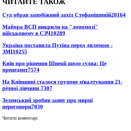
ЧИТАЙТЕ ТАКОЖ
Суд обрав запобіжний захід Стефанішиній
20164
Майора ВСП викрили на "допомозі"
військовому в СЗЧ
10289
Україна поставила Путіна перед дилемою -
ЗМІ
10255
Київ про рішення Швеції щодо судна: Це
прецедент
7574
На Київщині сталося групове зґвалтування 21-
річної дівчини
7307
Зеленський зробив заяву про мирні
переговори
7030
Читати коментарі