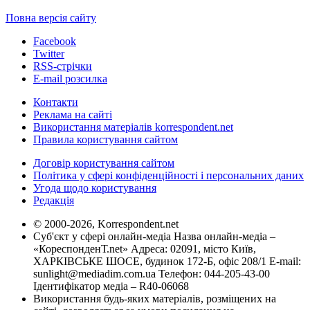
Повна версія сайту
Facebook
Twitter
RSS-стрічки
E-mail розсилка
Контакти
Реклама на сайті
Використання матеріалів korrespondent.net
Правила користування сайтом
Договір користування сайтом
Політика у сфері конфіденційності і персональних даних
Угода щодо користування
Редакція
© 2000-2026, Korrespondent.net
Суб'єкт у сфері онлайн-медіа Назва онлайн-медіа –
«КореспонденТ.net» Адреса: 02091, місто Київ,
ХАРКІВСЬКЕ ШОСЕ, будинок 172-Б, офіс 208/1 E-mail:
sunlight@mediadim.com.ua
Телефон: 044-205-43-00
Ідентифікатор медіа – R40-06068
Використання будь-яких матеріалів, розміщених на