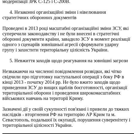
модернізації ЗРК С-125 і С-200В.
4. Незаконні організаційні зміни і нівелювання
стратегічних оборонних документів
Проведені в 2013 році масштабні організаційні зміни ЗСУ, які
суперечили законодавству і не були внесені в стратегічні
оборонні документи країни, завадило ЗСУ в момент реалізації
одного з сценаріїв зовнішньої агресії сформувати ударну
групу і захистити територіальну цілісність України.
5. Невжиття заходів щодо реагування на зовнішні загрози
Незважаючи на численні повідомлення розвідки, які чітко
свідчили про підготовку наступальної операції з боку РФ в
кінці 2013 - початку 2014 рр. Не було вжито заходів щодо
приведення ЗСУ до вищих щаблів боєготовності, організації
територіальної оборони і проведення широкомасштабних
військових навчань на території Криму.
Зазначені дії у своїй сукупності пов'язані і привели до тяжких
наслідків - вторгнення РФ на територію АР Крим та м.
Севастополь, подальшої їх окупації, порушення суверенітету і
територіальної цілісності України.