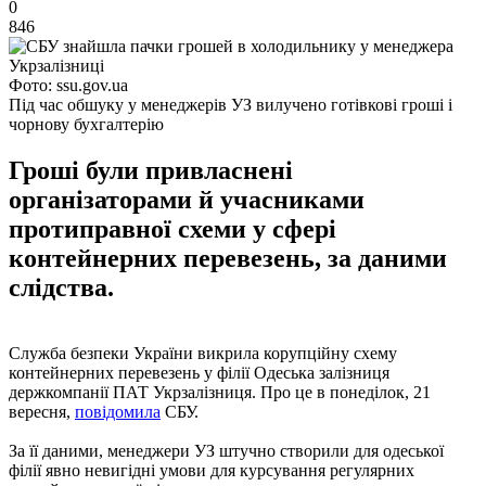
0
846
Фото: ssu.gov.ua
Під час обшуку у менеджерів УЗ вилучено готівкові гроші і
чорнову бухгалтерію
Гроші були привласнені
організаторами й учасниками
протиправної схеми у сфері
контейнерних перевезень, за даними
слідства.
Служба безпеки України викрила корупційну схему
контейнерних перевезень у філії Одеська залізниця
держкомпанії ПАТ Укрзалізниця. Про це в понеділок, 21
вересня,
повідомила
СБУ.
За її даними, менеджери УЗ штучно створили для одеської
філії явно невигідні умови для курсування регулярних