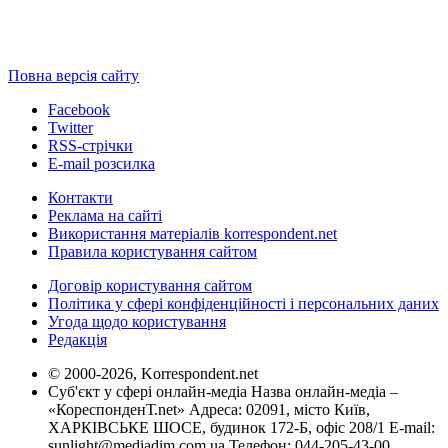
Повна версія сайту
Facebook
Twitter
RSS-стрічки
E-mail розсилка
Контакти
Реклама на сайті
Використання матеріалів korrespondent.net
Правила користування сайтом
Договір користування сайтом
Політика у сфері конфіденційності і персональних даних
Угода щодо користування
Редакція
© 2000-2026, Korrespondent.net
Суб'єкт у сфері онлайн-медіа Назва онлайн-медіа –
«КореспонденТ.net» Адреса: 02091, місто Київ,
ХАРКІВСЬКЕ ШОСЕ, будинок 172-Б, офіс 208/1 E-mail:
sunlight@mediadim.com.ua
Телефон: 044-205-43-00