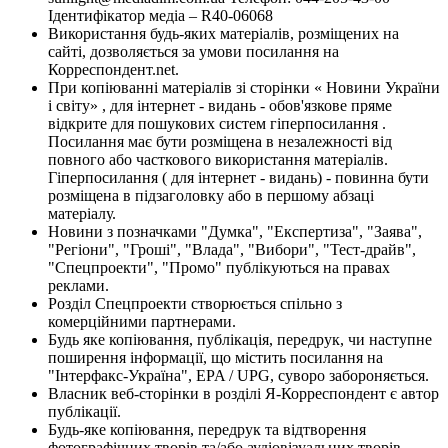
Ідентифікатор медіа – R40-06068
Використання будь-яких матеріалів, розміщених на
сайті, дозволяється за умови посилання на
Корреспондент.net.
При копіюванні матеріалів зі сторінки « Новини України
і світу» , для інтернет - видань - обов'язкове пряме
відкрите для пошукових систем гіперпосилання .
Посилання має бути розміщена в незалежності від
повного або часткового використання матеріалів.
Гіперпосилання ( для інтернет - видань) - повинна бути
розміщена в підзаголовку або в першому абзаці
матеріалу.
Новини з позначками "Думка", "Експертиза", "Заява",
"Регіони", "Гроші", "Влада", "Вибори", "Тест-драйв",
"Спецпроекти", "Промо" публікуються на правах
реклами.
Розділ Спецпроекти створюється спільно з
комерційними партнерами.
Будь яке копіювання, публікація, передрук, чи наступне
поширення інформації, що містить посилання на
"Інтерфакс-Україна", EPA / UPG, суворо забороняється.
Власник веб-сторінки в розділі Я-Корреспондент є автор
публікації.
Будь-яке копіювання, передрук та відтворення
фотографічних творів та/або аудіовізуальних творів