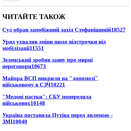
ЧИТАЙТЕ ТАКОЖ
Суд обрав запобіжний захід Стефанішиній
18527
Уряд ухвалив зміни щодо відстрочки від
мобілізації
11551
Зеленський зробив заяву про мирні
переговори
10673
Майора ВСП викрили на "допомозі"
військовому в СЗЧ
10221
"Медові пастки": СБУ попередила
військових
10148
Україна поставила Путіна перед дилемою -
ЗМІ
10040