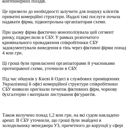
контейнерних поїздів.
Це призвело до необхідності залучити для пошуку клієнтів
приватні комерційні структури. Надалі такі послуги почала
надавати фірма, підконтрольна організаторам схеми.
При цьому фірма фактично монополізувала цей сегмент
ринку, підкреслили в СБУ. У рамках розпочатого
кримінального провадження співробітники СБУ
задокументували виведення в тінь через фіктивні фірми понад
4 млн грн.
Ці гроші були привласнені організаторами й учасниками
протиправної схеми, уточнили в СБУ.
Під час обшуків у Києві й Одесі в службових приміщеннях
Укрзалізниці й офісі комерційної структури співробітники
СБУ виявили оригінали печаток фіктивних фірм, чорнову
бухгалтерію і матеріали листування фігурантів.
Також вилучено понад 1,2 млн грн, на які судом накладено
арешт. В СБУ уточнили, що гроші були знайдені в
холодильнику менеджера УЗ, причетного до корупції у сфері