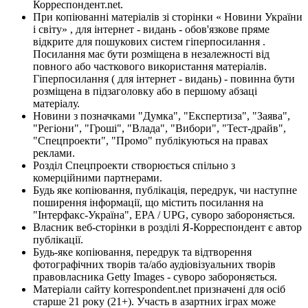
Корреспондент.net.
При копіюванні матеріалів зі сторінки « Новини України
і світу» , для інтернет - видань - обов'язкове пряме
відкрите для пошукових систем гіперпосилання .
Посилання має бути розміщена в незалежності від
повного або часткового використання матеріалів.
Гіперпосилання ( для інтернет - видань) - повинна бути
розміщена в підзаголовку або в першому абзаці
матеріалу.
Новини з позначками "Думка", "Експертиза", "Заява",
"Регіони", "Гроші", "Влада", "Вибори", "Тест-драйв",
"Спецпроекти", "Промо" публікуються на правах
реклами.
Розділ Спецпроекти створюється спільно з
комерційними партнерами.
Будь яке копіювання, публікація, передрук, чи наступне
поширення інформації, що містить посилання на
"Інтерфакс-Україна", EPA / UPG, суворо забороняється.
Власник веб-сторінки в розділі Я-Корреспондент є автор
публікації.
Будь-яке копіювання, передрук та відтворення
фотографічних творів та/або аудіовізуальних творів
правовласника Getty Images - суворо забороняється.
Матеріали сайту korrespondent.net призначені для осіб
старше 21 року (21+). Участь в азартних іграх може