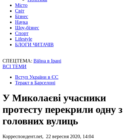
Місто
Світ
Бізнес
Наука
Шоу-бізнес
Спорт
Lifestyle
БЛОГИ ЧИТАЧІВ
СПЕЦТЕМА:
Війна в Ірані
ВСІ ТЕМИ
Вступ України в ЄС
Теракт в Барселоні
У Миколаєві учасники
протесту перекрили одну з
головних вулиць
Корреспондент.net, 22 вересня 2020, 14:04