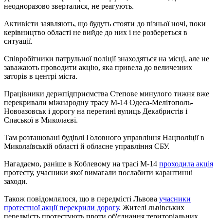
неодноразово зверталися, не реагують.
Активісти заявляють, що будуть стояти до пізньої ночі, поки
керівництво області не вийде до них і не розбереться в
ситуації.
Співробітники патрульної поліції знаходяться на місці, але не
заважають проводити акцію, яка привела до величезних
заторів в центрі міста.
Працівники держпідприємства Степове минулого тижня вже
перекривали міжнародну трасу М-14 Одеса-Мелітополь-
Новоазовськ і дорогу на перетині вулиць Декабристів і
Спаської в Миколаєві.
Там розташовані будівлі Головного управління Нацполіції в
Миколаївській області й обласне управління СБУ.
Нагадаємо, раніше в Коблевому на трасі М-14
проходила акція
протесту, учасники якої вимагали послабити карантинні
заходи.
Також повідомлялося, що в передмісті Львова
учасники
протестної акції перекрили дорогу
. Жителі львівських
передмість протестують проти об'єднання територіальних