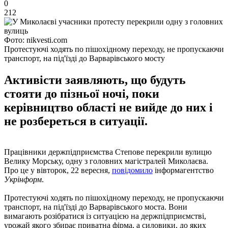
0
212
Фото: nikvesti.com
Протестуючі ходять по пішохідному переходу, не пропускаючи
транспорт, на під'їзді до Варварівського мосту
Активісти заявляють, що будуть
стояти до пізньої ночі, поки
керівництво області не вийде до них і
не розбереться в ситуації.
Працівники держпідприємства Степове перекрили вулицю
Велику Морську, одну з головних магістралей Миколаєва.
Про це у вівторок, 22 вересня,
повідомило
інформагентство
Укрінформ
.
Протестуючі ходять по пішохідному переходу, не пропускаючи
транспорт, на під'їзді до Варварівського моста. Вони
вимагають розібратися із ситуацією на держпідприємстві,
урожай якого збирає приватна фірма, а силовики, до яких