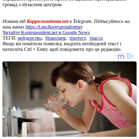
громад з обласним центром.
Новини від
Корреспондент.net
в Telegram. Підписуйтесь на
наш канал
https://t.me/korrespondentnet
Читайте Korrespondent.net в Google News
ТЕГИ:
рейдерство
,
Николаев
,
протест
,
трасса
Якщо ви помітили помилку, виділіть необхідний текст і
натисніть Ctrl + Enter, щоб повідомити про це редакцію.