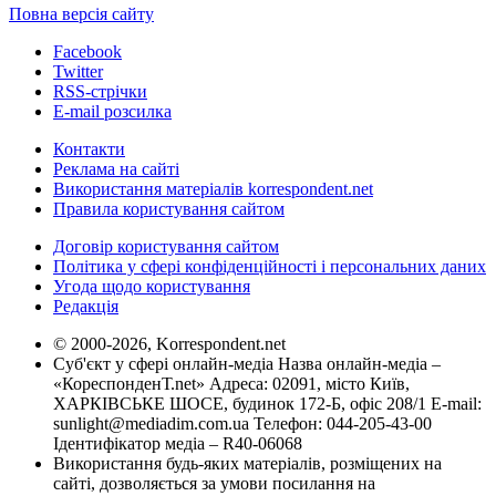
Повна версія сайту
Facebook
Twitter
RSS-стрічки
E-mail розсилка
Контакти
Реклама на сайті
Використання матеріалів korrespondent.net
Правила користування сайтом
Договір користування сайтом
Політика у сфері конфіденційності і персональних даних
Угода щодо користування
Редакція
© 2000-2026, Korrespondent.net
Суб'єкт у сфері онлайн-медіа Назва онлайн-медіа –
«КореспонденТ.net» Адреса: 02091, місто Київ,
ХАРКІВСЬКЕ ШОСЕ, будинок 172-Б, офіс 208/1 E-mail:
sunlight@mediadim.com.ua
Телефон: 044-205-43-00
Ідентифікатор медіа – R40-06068
Використання будь-яких матеріалів, розміщених на
сайті, дозволяється за умови посилання на