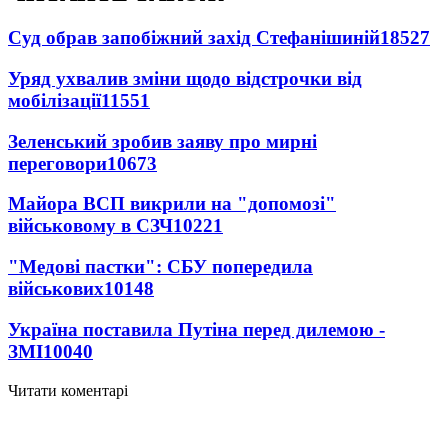
Суд обрав запобіжний захід Стефанішиній
18527
Уряд ухвалив зміни щодо відстрочки від
мобілізації
11551
Зеленський зробив заяву про мирні
переговори
10673
Майора ВСП викрили на "допомозі"
військовому в СЗЧ
10221
"Медові пастки": СБУ попередила
військових
10148
Україна поставила Путіна перед дилемою -
ЗМІ
10040
Читати коментарі