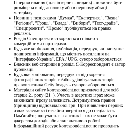
Гіперпосилання ( для інтернет - видань) - повинна бути
розміщена в підзаголовку або в першому абзаці
матеріалу.
Новини з позначками "Думка", "Експертиза", "Заява",
"Регіони", "Гроші", "Влада", "Вибори", "Тест-драйв",
"Спецпроекти", "Промо" публікуються на правах
реклами.
Розділ Спецпроекти створюється спільно з
комерційними партнерами.
Будь яке копіювання, публікація, передрук, чи наступне
поширення інформації, що містить посилання на
"Інтерфакс-Україна", EPA / UPG, суворо забороняється.
Власник веб-сторінки в розділі Я-Корреспондент є автор
публікації.
Будь-яке копіювання, передрук та відтворення
фотографічних творів та/або аудіовізуальних творів
правовласника Getty Images - суворо забороняється.
Матеріали сайту korrespondent.net призначені для осіб
старше 21 року (21+). Участь в азартних іграх може
викликати ігрову залежність. Дотримуйтесь правил
(принципів) відповідальної гри. При виявленні перших
ознак залежності негайно зверніться до спеціаліста.
Пам'ятайте, що участь в азартних іграх не може бути
джерелом доходів або альтернативою роботі.
Інформаційний ресурс korrespondent.net не проводить