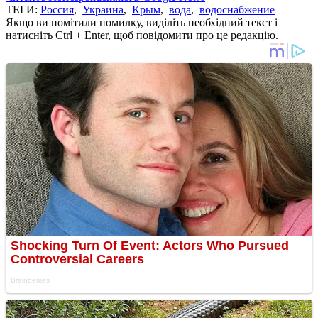
ТЕГИ:
Россия
,
Украина
,
Крым
,
вода
,
водоснабжение
Якщо ви помітили помилку, виділіть необхідний текст і
натисніть Ctrl + Enter, щоб повідомити про це редакцію.