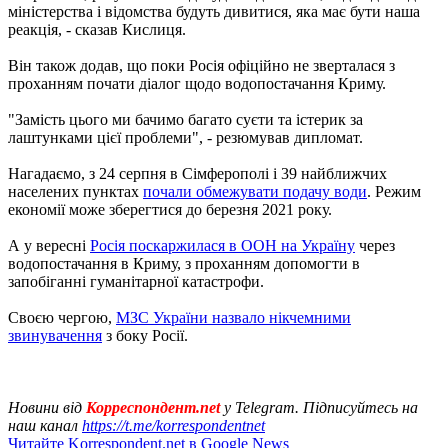
міністерства і відомства будуть дивитися, яка має бути наша
реакція, - сказав Кислиця.
Він також додав, що поки Росія офіційно не зверталася з
проханням почати діалог щодо водопостачання Криму.
"Замість цього ми бачимо багато суєти та істерик за
лаштунками цієї проблеми", - резюмував дипломат.
Нагадаємо, з 24 серпня в Сімферополі і 39 найближчих
населених пунктах
почали обмежувати подачу води
. Режим
економії може зберегтися до березня 2021 року.
А у вересні
Росія поскаржилася в ООН на Україну
через
водопостачання в Криму, з проханням допомогти в
запобіганні гуманітарної катастрофи.
Своєю чергою,
МЗС України назвало нікчемними
звинувачення
з боку Росії.
Новини від
Корреспондент.net
у Telegram. Підписуйтесь на
наш канал
https://t.me/korrespondentnet
Читайте Korrespondent.net в Google News