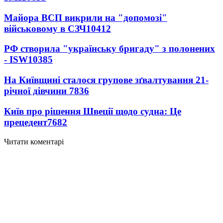
Майора ВСП викрили на "допомозі"
військовому в СЗЧ
10412
РФ створила "українську бригаду" з полонених
- ISW
10385
На Київщині сталося групове зґвалтування 21-
річної дівчини
7836
Київ про рішення Швеції щодо судна: Це
прецедент
7682
Читати коментарі