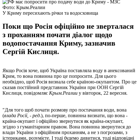
Фото: Крым.Реалии
У Криму пересихають річки та водосховища
Поки що Росія офіційно не зверталася
з проханням почати діалог щодо
водопостачання Криму, зазначив
Сергій Кислиця.
Якщо Росія хоче, щоб Україна поставляла воду в анексований
Крим, то вона повинна про це попросити. Для цього
необхідно, щоб Росія визнала себе країною-окупантом. Про це
сказав постійний представник України при ООН Сергій
Кислиця, повідомляє
Крым.Реалии
у вівторок, 22 вересня.
"Для того щоб почати розмову про постачання води, вона
(
влада Росії, - ред
.), по-перше, повинна визнати, що вона -
країна-окупант і офіційно звернутися як країна-окупант,
згідно з гуманітарним правом. Вона повинна звернутися до
влади України з офіційним проханням, а не з погрозами, з
істериками, розумієте. І тоді будемо дивитися, тоді відповідні