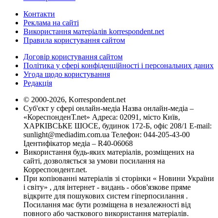
Контакти
Реклама на сайті
Використання матеріалів korrespondent.net
Правила користування сайтом
Договір користування сайтом
Політика у сфері конфіденційності і персональних даних
Угода щодо користування
Редакція
© 2000-2026, Korrespondent.net
Суб'єкт у сфері онлайн-медіа Назва онлайн-медіа –
«КореспонденТ.net» Адреса: 02091, місто Київ,
ХАРКІВСЬКЕ ШОСЕ, будинок 172-Б, офіс 208/1 E-mail:
sunlight@mediadim.com.ua
Телефон: 044-205-43-00
Ідентифікатор медіа – R40-06068
Використання будь-яких матеріалів, розміщених на
сайті, дозволяється за умови посилання на
Корреспондент.net.
При копіюванні матеріалів зі сторінки « Новини України
і світу» , для інтернет - видань - обов'язкове пряме
відкрите для пошукових систем гіперпосилання .
Посилання має бути розміщена в незалежності від
повного або часткового використання матеріалів.