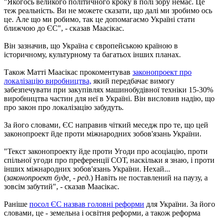
"Якогось великого політичного кроку в полі зору немає. Це
теж реальність. Ви не можете сказати, що далі ми зробимо ось
це. Але що ми робимо, так це допомагаємо Україні стати
ближчою до ЄС", - сказав Маасікас.
Він зазначив, що Україна є європейською країною в
історичному, культурному та багатьох інших планах.
Також Матті Маасікас прокоментував
законопроект про
локалізацію виробництва,
який передбачає вимогу
забезпечувати при закупівлях машинобудівної техніки 15-30%
виробництва частин для неї в Україні. Він висловив надію, що
про закон про локалізацію забудуть.
За його словами, ЄС направив чіткий меседж про те, що цей
законопроект йде проти міжнародних зобов'язань України.
"Текст законопроекту йде проти Угоди про асоціацію, проти
спільної угоди про преференції СОТ, наскільки я знаю, і проти
інших міжнародних зобов'язань України. Нехай...
(
законопроект буде, - ред.
) Навіть не поставлений на паузу, а
зовсім забутий", - сказав Маасікас.
Раніше
посол ЄС назвав головні реформи
для України. За його
словами, це - земельна і освітня реформи, а також реформа