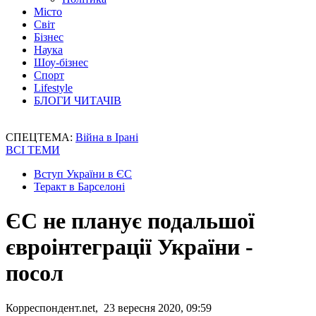
Місто
Світ
Бізнес
Наука
Шоу-бізнес
Спорт
Lifestyle
БЛОГИ ЧИТАЧІВ
СПЕЦТЕМА:
Війна в Ірані
ВСІ ТЕМИ
Вступ України в ЄС
Теракт в Барселоні
ЄС не планує подальшої
євроінтеграції України -
посол
Корреспондент.net, 23 вересня 2020, 09:59