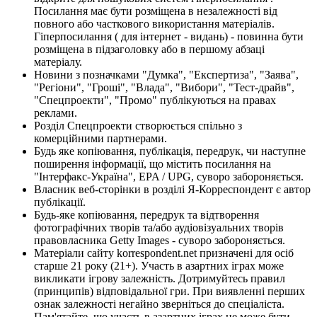
Посилання має бути розміщена в незалежності від
повного або часткового використання матеріалів.
Гіперпосилання ( для інтернет - видань) - повинна бути
розміщена в підзаголовку або в першому абзаці
матеріалу.
Новини з позначками "Думка", "Експертиза", "Заява",
"Регіони", "Гроші", "Влада", "Вибори", "Тест-драйв",
"Спецпроекти", "Промо" публікуються на правах
реклами.
Розділ Спецпроекти створюється спільно з
комерційними партнерами.
Будь яке копіювання, публікація, передрук, чи наступне
поширення інформації, що містить посилання на
"Інтерфакс-Україна", EPA / UPG, суворо забороняється.
Власник веб-сторінки в розділі Я-Корреспондент є автор
публікації.
Будь-яке копіювання, передрук та відтворення
фотографічних творів та/або аудіовізуальних творів
правовласника Getty Images - суворо забороняється.
Матеріали сайту korrespondent.net призначені для осіб
старше 21 року (21+). Участь в азартних іграх може
викликати ігрову залежність. Дотримуйтесь правил
(принципів) відповідальної гри. При виявленні перших
ознак залежності негайно зверніться до спеціаліста.
Пам'ятайте, що участь в азартних іграх не може бути