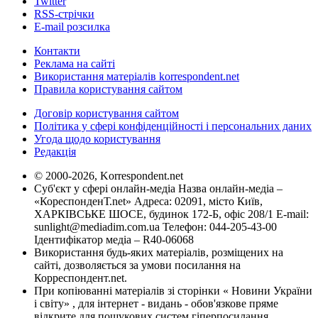
Twitter
RSS-стрічки
E-mail розсилка
Контакти
Реклама на сайті
Використання матеріалів korrespondent.net
Правила користування сайтом
Договір користування сайтом
Політика у сфері конфіденційності і персональних даних
Угода щодо користування
Редакція
© 2000-2026, Korrespondent.net
Суб'єкт у сфері онлайн-медіа Назва онлайн-медіа –
«КореспонденТ.net» Адреса: 02091, місто Київ,
ХАРКІВСЬКЕ ШОСЕ, будинок 172-Б, офіс 208/1 E-mail:
sunlight@mediadim.com.ua
Телефон: 044-205-43-00
Ідентифікатор медіа – R40-06068
Використання будь-яких матеріалів, розміщених на
сайті, дозволяється за умови посилання на
Корреспондент.net.
При копіюванні матеріалів зі сторінки « Новини України
і світу» , для інтернет - видань - обов'язкове пряме
відкрите для пошукових систем гіперпосилання .