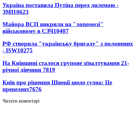
Україна поставила Путіна перед дилемою -
ЗМІ
10623
Майора ВСП викрили на "допомозі"
військовому в СЗЧ
10407
РФ створила "українську бригаду" з полонених
- ISW
10275
На Київщині сталося групове зґвалтування 21-
річної дівчини
7819
Київ про рішення Швеції щодо судна: Це
прецедент
7676
Читати коментарі