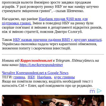
пропозиція валюти ймовірно зросте завдяки продажам
аграріїв. У разі розвороту ринку НБУ не має наміру штучно
стримувати зміцнення гривні", - сказав Шевченко.
Нагадаємо, що раніше
Нацбанк продав $160 млн для
підтримки гривні.
Зміни в поведінці НБУ на ринку були
скоріше пов'язані зі змінами в департаменті відкритих ринків,
ніж зі зміною стратегії, пояснив Дмитро Сологуб.
Також
НБУ назвав причини падіння ВВП у другому кварталі
.
Українська економіка падала через карантинні обмеження,
зниження попиту і скорочення інвестицій.
Новини від
Корреспондент.net
в Telegram. Підписуйтесь на
наш канал
https://t.me/korrespondentnet
Читайте Korrespondent.net в Google News
ТЕГИ:
гривна
,
НБУ
,
Нацбанк
,
курс гривны
Якщо ви помітили помилку, виділіть необхідний текст і
натисніть Ctrl + Enter, щоб повідомити про це редакцію.