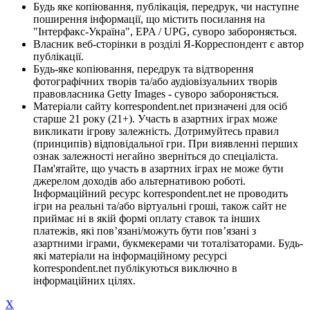
Будь яке копіювання, публікація, передрук, чи наступне
поширення інформації, що містить посилання на
"Інтерфакс-Україна", EPA / UPG, суворо забороняється.
Власник веб-сторінки в розділі Я-Корреспондент є автор
публікації.
Будь-яке копіювання, передрук та відтворення
фотографічних творів та/або аудіовізуальних творів
правовласника Getty Images - суворо забороняється.
Матеріали сайту korrespondent.net призначені для осіб
старше 21 року (21+). Участь в азартних іграх може
викликати ігрову залежність. Дотримуйтесь правил
(принципів) відповідальної гри. При виявленні перших
ознак залежності негайно зверніться до спеціаліста.
Пам'ятайте, що участь в азартних іграх не може бути
джерелом доходів або альтернативою роботі.
Інформаційний ресурс korrespondent.net не проводить
ігри на реальні та/або віртуальні гроші, також сайт не
приймає ні в якій формі оплату ставок та інших
платежів, які пов’язані/можуть бути пов’язані з
азартними іграми, букмекерами чи тоталізаторами. Будь-
які матеріали на інформаційному ресурсі
korrespondent.net публікуються виключно в
інформаційних цілях.
X