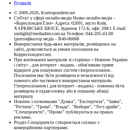
Редакція
© 2000-2026, Korrespondent.net
Суб'єкт у сфері онлайн-медіа Назва онлайн-медіа –
«КореспонденТ.net» Адреса: 02091, місто Київ,
ХАРКІВСЬКЕ ШОСЕ, будинок 172-Б, офіс 208/1 E-mail:
sunlight@mediadim.com.ua
Телефон: 044-205-43-00
Ідентифікатор медіа – R40-06068
Використання будь-яких матеріалів, розміщених на
сайті, дозволяється за умови посилання на
Корреспондент.net.
При копіюванні матеріалів зі сторінки « Новини України
і світу» , для інтернет - видань - обов'язкове пряме
відкрите для пошукових систем гіперпосилання .
Посилання має бути розміщена в незалежності від
повного або часткового використання матеріалів.
Гіперпосилання ( для інтернет - видань) - повинна бути
розміщена в підзаголовку або в першому абзаці
матеріалу.
Новини з позначками "Думка", "Експертиза", "Заява",
"Регіони", "Гроші", "Влада", "Вибори", "Тест-драйв",
"Спецпроекти", "Промо" публікуються на правах
реклами.
Розділ Спецпроекти створюється спільно з
комерційними партнерами.