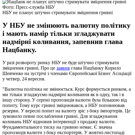
Фото: Пресс-служба НБУ
НБУ не планує штучно стримувати зміцнення гривні
У НБУ не змінюють валютну політику
і мають намір тільки згладжувати
надмірні коливання, запевнив глава
Нацбанку.
У разі розвороту ринку НБУ не буде штучно стримувати
зміцнення гривні. Про це
заявив
глава Нацбанку Кирило
Шевченко на зустрічі з членами Європейської Бізнес Асоціації
у четвер, 24 вересня.
"Валютна політика не змінюється. Курс формується ринком, а
ми тільки згладжуємо надмірні коливання як в одну, так і в
іншу сторону. У серпні пропозиція валюти була більшою від
попиту. Тому курс гривні зміцнювався, а НБУ поповнював
резерви. У вересні попит на валюту зріс з боку імпортерів. Це
зумовило певне послаблення гривні. Для згладжування
коливань НБУ відновив інтервенції з продажу валюти.
Фундаментального тиску на гривню немає. Є значна
пропозиція валюти з боку експортерів. У жовтні-листопаді