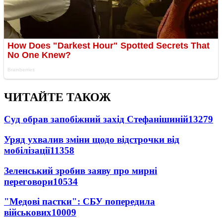
ЧИТАЙТЕ ТАКОЖ
Суд обрав запобіжний захід Стефанішиній
13279
Уряд ухвалив зміни щодо відстрочки від
мобілізації
11358
Зеленський зробив заяву про мирні
переговори
10534
"Медові пастки": СБУ попередила
військових
10009