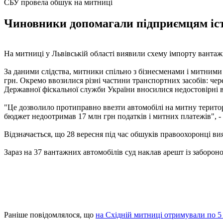
СБУ провела обшук на митниці
Чиновники допомагали підприємцям істо
На митниці у Львівській області виявили схему імпорту вантажі
За даними слідства, митники спільно з бізнесменами і митними
грн. Окремо ввозилися різні частини транспортних засобів: чер
Державної фіскальної служби України вносилися недостовірні ві
"Це дозволило протиправно ввезти автомобілі на митну терито
бюджет недоотримав 17 млн ​​грн податків і митних платежів", -
Відзначається, що 28 вересня під час обшуків правоохоронці ви
Зараз на 37 вантажних автомобілів суд наклав арешт із заборо
Раніше повідомлялося, що
на Східній митниці отримували по 5 