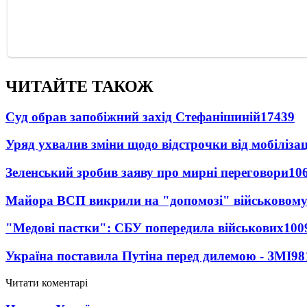
ЧИТАЙТЕ ТАКОЖ
Суд обрав запобіжний захід Стефанішиній
17439
Уряд ухвалив зміни щодо відстрочки від мобілізац
Зеленський зробив заяву про мирні переговори
10
Майора ВСП викрили на "допомозі" військовому
"Медові пастки": СБУ попередила військових
100
Україна поставила Путіна перед дилемою - ЗМІ
98
Читати коментарі