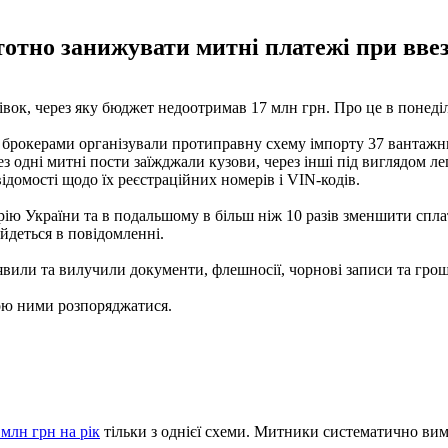
тно занижувати митні платежі при ввез
вок, через яку бюджет недоотримав 17 млн ​​грн. Про це в понеді
 брокерами організували протиправну схему імпорту 37 вантажни
ез одні митні пости заїжджали кузови, через інші під виглядом л
домості щодо їх реєстраційних номерів і VIN-кодів.
рію України та в подальшому в більш ніж 10 разів зменшити спл
 йдеться в повідомленні.
явили та вилучили документи, флешносії, чорнові записи та грош
ною ними розпоряджатися.
млн грн на рік
тільки з однієї схеми. Митники систематично вима