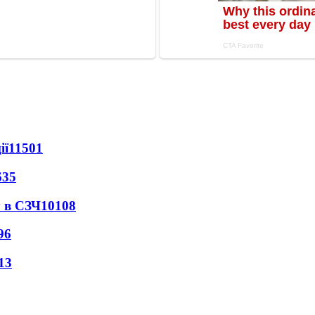
ії
11501
635
 в СЗЧ
10108
96
13