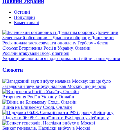
Новини України
Останні
Популярні
Коментовані
Зеленський обговорив із Драпатим оборону Донеччини
Росія почала застосовувати оновлену Герберу - Флеш
Сюжет
Вторгнення Росії в Україну. Онлайн
Росіяни атакували Ізюм, є загиблі
Українці висловилися щодо тривалості війни - опитування
Сюжети
Загадковий звук вибуху налякав Москву: що це було
Вторгнення Росії в Україну. Онлайн
Війна на Близькому Сході. Онлайн
Підсумки 06.08: Санкції проти РФ і дрон у Лейпцигу
Бенкет генералів. Наслідки вибуху в Москві