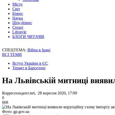
Місто
Світ
Бізнес
Наука
Шоу-бізнес
Спорт
Lifestyle
БЛОГИ ЧИТАЧІВ
СПЕЦТЕМА:
Війна в Ірані
ВСІ ТЕМИ
Вступ України в ЄС
Теракт в Барселоні
На Львівській митниці виявил
Корреспондент.net, 28 вересня 2020, 17:09
0
608
Фото: gp.gov.ua