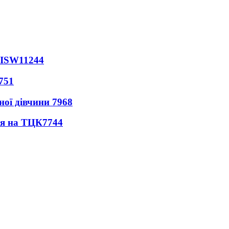
 ISW
11244
751
ної дівчини
7968
ся на ТЦК
7744