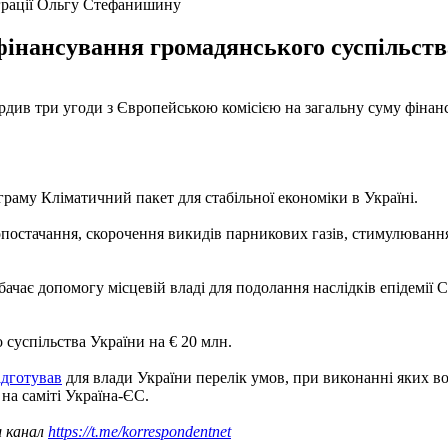
еграції Ольгу Стефанишину
фінансування громадянського суспільства
твердив три угоди з Європейською комісією на загальну суму фіна
граму Кліматичний пакет для стабільної економіки в Україні.
постачання, скорочення викидів парникових газів, стимулювання 
ачає допомогу місцевій владі для подолання наслідків епідемії 
 суспільства України на € 20 млн.
ідготував
для влади України перелік умов, при виконанні яких в
на саміті Україна-ЄС.
ш канал
https://t.me/korrespondentnet