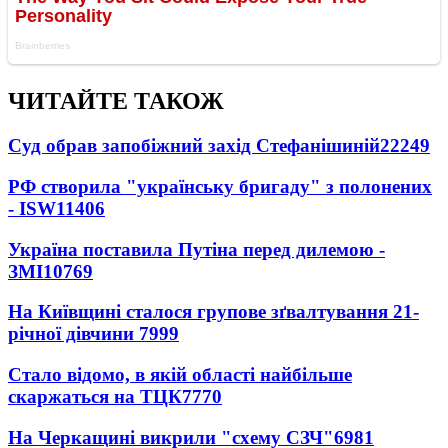
ЧИТАЙТЕ ТАКОЖ
Суд обрав запобіжний захід Стефанішиній
22249
РФ створила "українську бригаду" з полонених
- ISW
11406
Україна поставила Путіна перед дилемою -
ЗМІ
10769
На Київщині сталося групове зґвалтування 21-
річної дівчини
7999
Стало відомо, в якій області найбільше
скаржаться на ТЦК
7770
На Черкащині викрили "схему СЗЧ"
6981