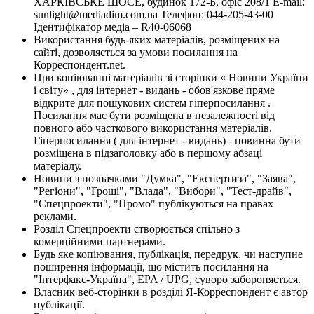
ХАРКІВСЬКЕ ШОСЕ, будинок 172-Б, офіс 208/1 E-mail:
sunlight@mediadim.com.ua
Телефон: 044-205-43-00
Ідентифікатор медіа – R40-06068
Використання будь-яких матеріалів, розміщених на
сайті, дозволяється за умови посилання на
Корреспондент.net.
При копіюванні матеріалів зі сторінки « Новини України
і світу» , для інтернет - видань - обов'язкове пряме
відкрите для пошукових систем гіперпосилання .
Посилання має бути розміщена в незалежності від
повного або часткового використання матеріалів.
Гіперпосилання ( для інтернет - видань) - повинна бути
розміщена в підзаголовку або в першому абзаці
матеріалу.
Новини з позначками "Думка", "Експертиза", "Заява",
"Регіони", "Гроші", "Влада", "Вибори", "Тест-драйв",
"Спецпроекти", "Промо" публікуються на правах
реклами.
Розділ Спецпроекти створюється спільно з
комерційними партнерами.
Будь яке копіювання, публікація, передрук, чи наступне
поширення інформації, що містить посилання на
"Інтерфакс-Україна", EPA / UPG, суворо забороняється.
Власник веб-сторінки в розділі Я-Корреспондент є автор
публікації.