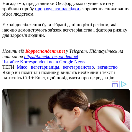
Нагадаємо, представники Оксфордського університету
зробили спробу
прорахувати наслідки
скорочення споживання
м'яса людством.
E ході дослідження були зібрані дані по різні регіони, які
наочно демонструють зв'язок вегетаріанства і фактора ризику
для здоров'я людини.
Новини від
Корреспондент.net
у Telegram. Підписуйтесь на
наш канал
https://t.me/korrespondentnet
Читайте Korrespondent.net в Google News
ТЕГИ:
Мясо
,
вегетарианцы
,
вегетарианство
,
веганство
Якщо ви помітили помилку, виділіть необхідний текст і
натисніть Ctrl + Enter, щоб повідомити про це редакцію.