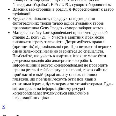
"Інтерфакс-Україна", EPA / UPG, суворо забороняється.
Власник веб-сторінки в розділі Я-Корреспондент є автор
публікації.
Будь-яке копіювання, передрук та відтворення
фотографічних творів та/або аудіовізуальних творів
правовласника Getty Images - суворо забороняється.
Матеріали сайту korrespondent.net призначені для осіб
старше 21 року (21+). Участь в азартних іграх може
викликати ігрову залежність. Дотримуйтесь правил
(принципів) відповідальної гри. При виявленні перших
ознак залежності негайно зверніться до спеціаліста.
Пам'ятайте, що участь в азартних іграх не може бути
джерелом доходів або альтернативою роботі.
Інформаційний ресурс korrespondent.net не проводить
ігри на реальні та/або віртуальні гроші, також сайт не
приймає ні в якій формі оплату ставок та інших
платежів, які пов’язані/можуть бути пов’язані з
азартними іграми, букмекерами чи тоталізаторами. Будь-
які матеріали на інформаційному ресурсі
korrespondent.net публікуються виключно в
інформаційних цілях.
X