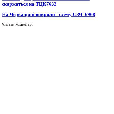
скаржаться на ТЦК
7632
На Черкащині викрили "схему СЗЧ"
6968
Читати коментарі