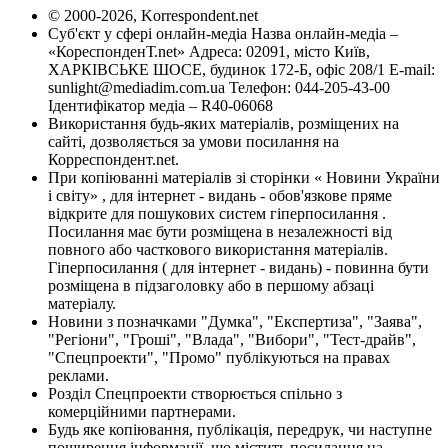
© 2000-2026, Korrespondent.net
Суб'єкт у сфері онлайн-медіа Назва онлайн-медіа –
«КореспонденТ.net» Адреса: 02091, місто Київ,
ХАРКІВСЬКЕ ШОСЕ, будинок 172-Б, офіс 208/1 E-mail:
sunlight@mediadim.com.ua
Телефон: 044-205-43-00
Ідентифікатор медіа – R40-06068
Використання будь-яких матеріалів, розміщених на
сайті, дозволяється за умови посилання на
Корреспондент.net.
При копіюванні матеріалів зі сторінки « Новини України
і світу» , для інтернет - видань - обов'язкове пряме
відкрите для пошукових систем гіперпосилання .
Посилання має бути розміщена в незалежності від
повного або часткового використання матеріалів.
Гіперпосилання ( для інтернет - видань) - повинна бути
розміщена в підзаголовку або в першому абзаці
матеріалу.
Новини з позначками "Думка", "Експертиза", "Заява",
"Регіони", "Гроші", "Влада", "Вибори", "Тест-драйв",
"Спецпроекти", "Промо" публікуються на правах
реклами.
Розділ Спецпроекти створюється спільно з
комерційними партнерами.
Будь яке копіювання, публікація, передрук, чи наступне
поширення інформації, що містить посилання на