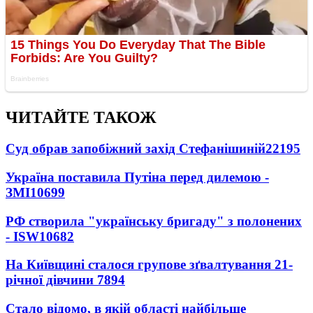
ЧИТАЙТЕ ТАКОЖ
Суд обрав запобіжний захід Стефанішиній
22195
Україна поставила Путіна перед дилемою -
ЗМІ
10699
РФ створила "українську бригаду" з полонених
- ISW
10682
На Київщині сталося групове зґвалтування 21-
річної дівчини
7894
Стало відомо, в якій області найбільше