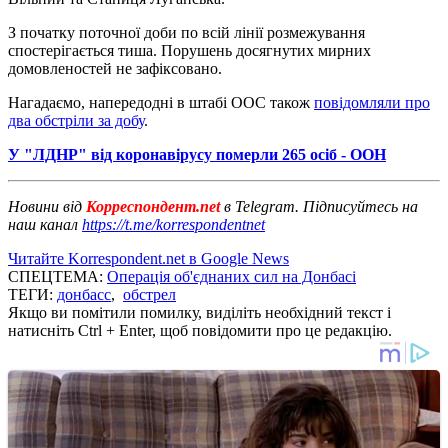
З початку поточної доби по всій лінії розмежування
спостерігається тиша. Порушень досягнутих мирних
домовленостей не зафіксовано.
Нагадаємо, напередодні в штабі ООС також
повідомляли про
два обстріли за добу
.
У "ЛДНР" від коронавірусу померли 265 осіб - ООН
Новини від
Корреспондент.net
в Telegram. Підписуйтесь на
наш канал
https://t.me/korrespondentnet
Читайте Korrespondent.net в Google News
СПЕЦТЕМА:
Операція об'єднаних сил на Донбасі
ТЕГИ:
донбасс
,
обстрел
Якщо ви помітили помилку, виділіть необхідний текст і
натисніть Ctrl + Enter, щоб повідомити про це редакцію.