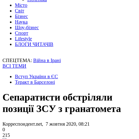
Місто
Світ
Бізнес
Наука
Шоу-бізнес
Спорт
Lifestyle
БЛОГИ ЧИТАЧІВ
СПЕЦТЕМА:
Війна в Ірані
ВСІ ТЕМИ
Вступ України в ЄС
Теракт в Барселоні
Сепаратисти обстріляли
позиції ЗСУ з гранатомета
Корреспондент.net, 7 жовтня 2020, 08:21
0
215