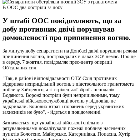
В ООС два обстріли за добу
У штабі ООС повідомляють, що за
добу противник двічі порушував
домовленості про припинення вогню.
За минулу добу сепаратисти на Донбасі двічі порушили режим
припинення вогню, постраждалих в лавах ЗСУ немає. Про це
в середу, 7 жовтня, повідомляє прес-центр операції
Об'єднаних сил.
"Так, в районі відповідальності ОТУ Схід противник
відкривав неприцільний вогонь з підствольного гранатомета
поблизу Зайцевого, а зі стрілецької зброї - неподалік
Водяного. Ворожі постріли були неприцільними, тому
українські військовослужбовці вогонь у відповідь не
відкривали. Бойових втрат і поранень серед українських
захисників не було", - йдеться в повідомленні.
Зазначається, що українські військові спільно з
рятувальниками локалізували пожежі поблизу населених
пунктів Болотене, Майорське, Катеринівка, Попасна, Хутір
Вільний та Станиця Луганська.