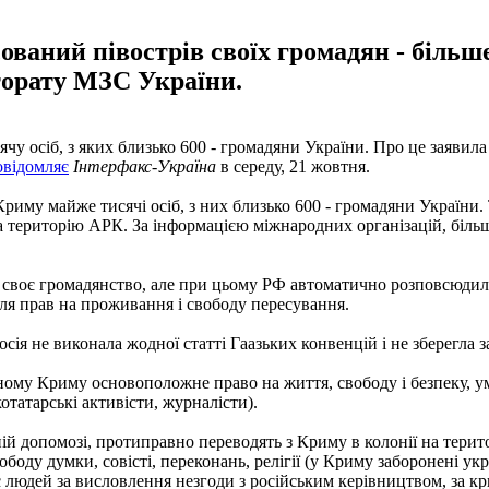
ваний півострів своїх громадян - більше 
торату МЗС України.
чу осіб, з яких близько 600 - громадяни України. Про це заяви
овідомляє
Інтерфакс-Україна
в середу, 21 жовтня.
 Криму майже тисячі осіб, з них близько 600 - громадяни Україн
територію АРК. За інформацією міжнародних організацій, більше 
ти своє громадянство, але при цьому РФ автоматично розповсюдил
для прав на проживання і свободу пересування.
ія не виконала жодної статті Гаазьких конвенцій і не зберегла з
ому Криму основоположне право на життя, свободу і безпеку, у
отатарські активісти, журналісти).
ій допомозі, протиправно переводять з Криму в колонії на терит
боду думки, совісті, переконань, релігії (у Криму заборонені ук
людей за висловлення незгоди з російським керівництвом, за кр