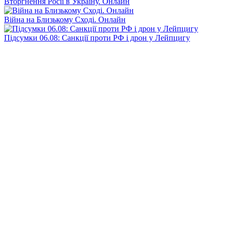
Вторгнення Росії в Україну. Онлайн
Війна на Близькому Сході. Онлайн
Підсумки 06.08: Санкції проти РФ і дрон у Лейпцигу