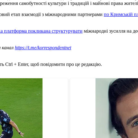
береження самобутності культури і традицій і майнові права жителі
новий етап взаємодії з міжнародними партнерами
по Кримській п
а платформа покликана структурувати
міжнародні зусилля на де
ш канал
https://t.me/korrespondentnet
ь Ctrl + Enter, щоб повідомити про це редакцію.