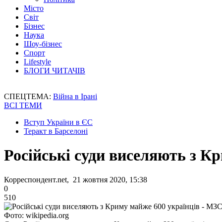
Місто
Світ
Бізнес
Наука
Шоу-бізнес
Спорт
Lifestyle
БЛОГИ ЧИТАЧІВ
СПЕЦТЕМА:
Війна в Ірані
ВСІ ТЕМИ
Вступ України в ЄС
Теракт в Барселоні
Російські суди виселяють з К
Корреспондент.net, 21 жовтня 2020, 15:38
0
510
Фото: wikipedia.org