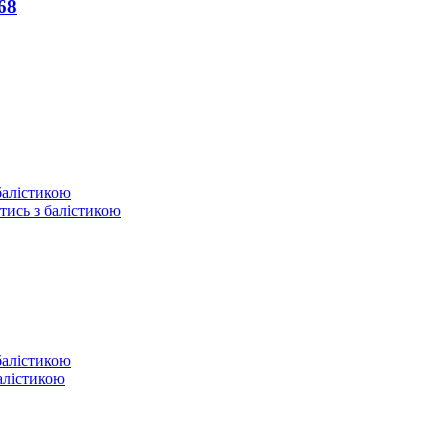
68
отись з балістикою
балістикою