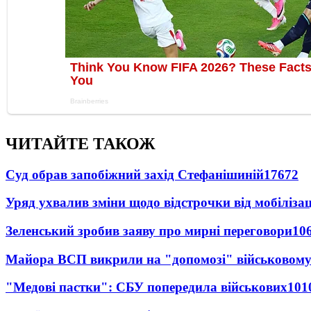
ЧИТАЙТЕ ТАКОЖ
Суд обрав запобіжний захід Стефанішиній
17672
Уряд ухвалив зміни щодо відстрочки від мобілізац
Зеленський зробив заяву про мирні переговори
10
Майора ВСП викрили на "допомозі" військовому
"Медові пастки": СБУ попередила військових
101