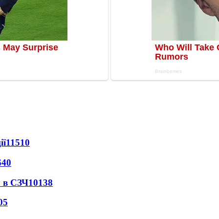
ії
11510
640
 в СЗЧ
10138
05