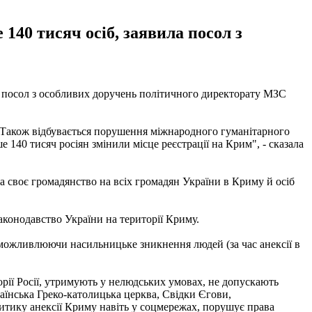
140 тисяч осіб, заявила посол з
ла посол з особливих доручень політичного директорату МЗС
и. Також відбувається порушення міжнародного гуманітарного
140 тисяч росіян змінили місце реєстрації на Крим", - сказала
а своє громадянство на всіх громадян України в Криму й осіб
аконодавство України на території Криму.
можливлюючи насильницьке зникнення людей (за час анексії в
орії Росії, утримують у нелюдських умовах, не допускають
раїнська Греко-католицька церква, Свідки Єгови,
итику анексії Криму навіть у соцмережах, порушує права