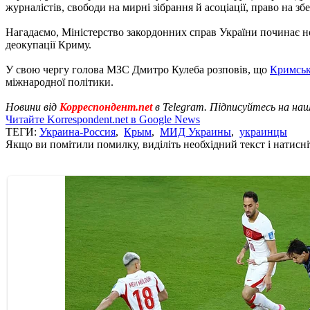
журналістів, свободи на мирні зібрання й асоціації, право на з
Нагадаємо, Міністерство закордонних справ України починає 
деокупації Криму.
У свою чергу голова МЗС Дмитро Кулеба розповів, що
Кримськ
міжнародної політики.
Новини від
Корреспондент.net
в Telegram. Підписуйтесь на на
Читайте Korrespondent.net в Google News
ТЕГИ:
Украина-Россия
,
Крым
,
МИД Украины
,
украинцы
Якщо ви помітили помилку, виділіть необхідний текст і натисніт