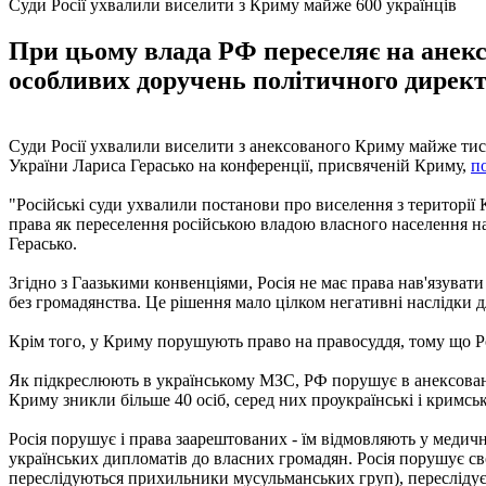
Суди Росії ухвалили виселити з Криму майже 600 українців
При цьому влада РФ переселяє на анексо
особливих доручень політичного дирек
Суди Росії ухвалили виселити з анексованого Криму майже тися
України Лариса Герасько на конференції, присвяченій Криму,
п
"Російські суди ухвалили постанови про виселення з території
права як переселення російською владою власного населення на 
Герасько.
Згідно з Гаазькими конвенціями, Росія не має права нав'язува
без громадянства. Це рішення мало цілком негативні наслідки 
Крім того, у Криму порушують право на правосуддя, тому що Рос
Як підкреслюють в українському МЗС, РФ порушує в анексован
Криму зникли більше 40 осіб, серед них проукраїнські і кримськ
Росія порушує і права заарештованих - їм відмовляють у медичн
українських дипломатів до власних громадян. Росія порушує сво
переслідуються прихильники мусульманських груп), переслідує 