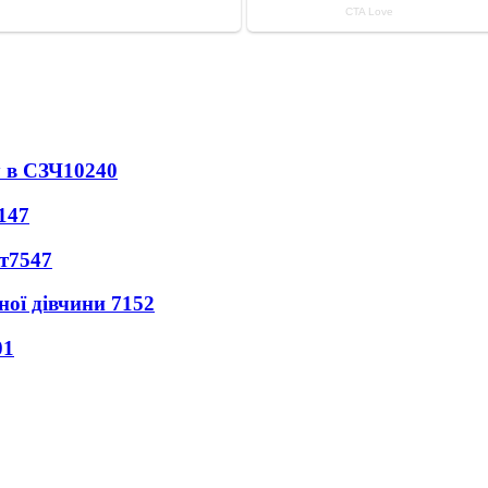
 в СЗЧ
10240
147
т
7547
ної дівчини
7152
01