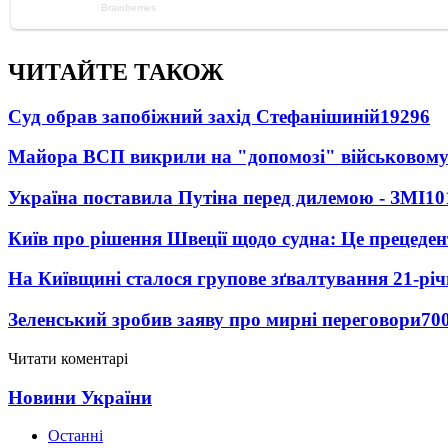
ЧИТАЙТЕ ТАКОЖ
Суд обрав запобіжний захід Стефанішиній
19296
Майора ВСП викрили на "допомозі" військовому
Україна поставила Путіна перед дилемою - ЗМІ
10
Київ про рішення Швеції щодо судна: Це прецеден
На Київщині сталося групове зґвалтування 21-річ
Зеленський зробив заяву про мирні переговори
70
Читати коментарі
Новини України
Останні