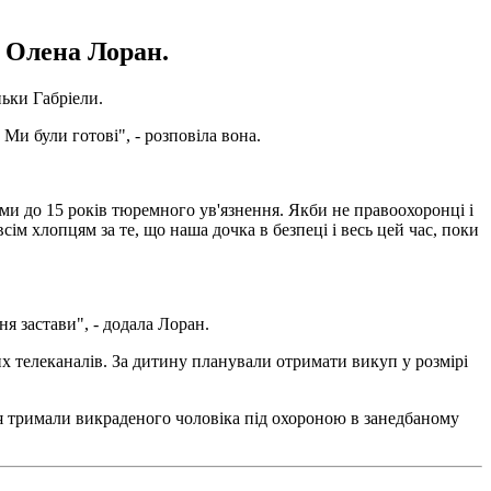
а Олена Лоран.
ньки Габріели.
Ми були готові", - розповіла вона.
сьми до 15 років тюремного ув'язнення. Якби не правоохоронці і
м хлопцям за те, що наша дочка в безпеці і весь цей час, поки
я застави", - додала Лоран.
их телеканалів. За дитину планували отримати викуп у розмірі
я тримали викраденого чоловіка під охороною в занедбаному