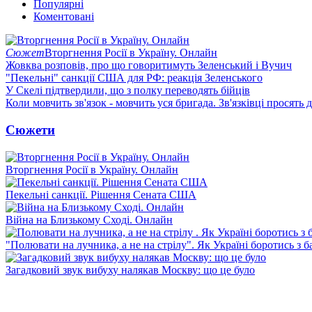
Популярні
Коментовані
Сюжет
Вторгнення Росії в Україну. Онлайн
Жовква розповів, про що говоритимуть Зеленський і Вучич
"Пекельні" санкції США для РФ: реакція Зеленського
У Скелі підтвердили, що з полку переводять бійців
Коли мовчить зв'язок - мовчить уся бригада. Зв'язківці просять
Сюжети
Вторгнення Росії в Україну. Онлайн
Пекельні санкції. Рішення Сената США
Війна на Близькому Сході. Онлайн
"Полювати на лучника, а не на стрілу". Як Україні боротись з 
Загадковий звук вибуху налякав Москву: що це було