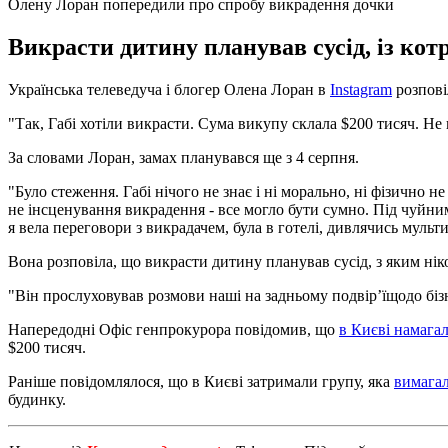
Олену Лоран попередили про спробу викрадення дочки
Викрасти дитину планував сусід, із кот
Українська телеведуча і блогер Олена Лоран в
Instagram
розпові
"Так, Габі хотіли викрасти. Сума викупу склала $200 тисяч. Не
За словами Лоран, замах планувався ще з 4 серпня.
"Було стеження. Габі нічого не знає і ні морально, ні фізично 
не інсценування викрадення - все могло бути сумно. Під чуйним
я вела переговори з викрадачем, була в готелі, дивлячись мульт
Вона розповіла, що викрасти дитину планував сусід, з яким ніко
"Він прослуховував розмови наші на задньому подвір’їщодо бізн
Напередодні Офіс генпрокурора повідомив, що
в Києві намагал
$200 тисяч.
Раніше повідомлялося, що в Києві затримали групу, яка
вимагал
будинку.