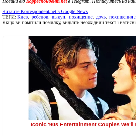
Новини від
Корреспондент.net
в Telegram. Підписуйтесь на на
Читайте Korrespondent.net в Google News
ТЕГИ:
Киев
,
ребенок
,
выкуп
,
похищение
,
дочь
,
похищения 
Якщо ви помітили помилку, виділіть необхідний текст і натисніт