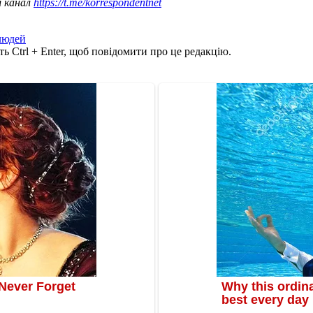
ш канал
https://t.me/korrespondentnet
людей
ь Ctrl + Enter, щоб повідомити про це редакцію.