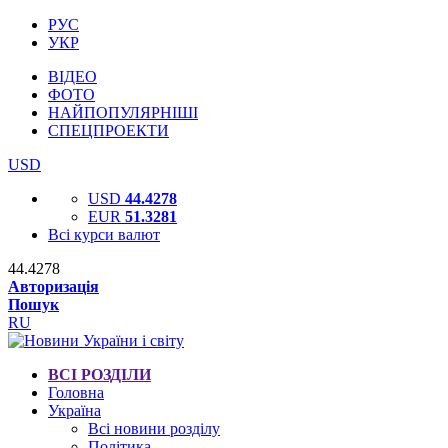
РУС
УКР
ВІДЕО
ФОТО
НАЙПОПУЛЯРНІШІ
СПЕЦПРОЕКТИ
USD
USD
44.4278
EUR
51.3281
Всі курси валют
44.4278
Авторизація
Пошук
RU
ВСІ РОЗДІЛИ
Головна
Україна
Всі новини розділу
Політика