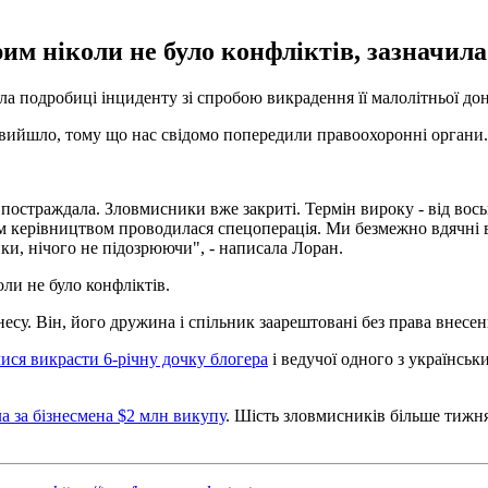
рим ніколи не було конфліктів, зазначил
ла подробиці інциденту зі спробою викрадення її малолітньої до
 вийшло, тому що нас свідомо попередили правоохоронні органи. 
не постраждала. Зловмисники вже закриті. Термін вироку - від во
 керівництвом проводилася спецоперація. Ми безмежно вдячні всі
ики, нічого не підозрюючи", - написала Лоран.
ли не було конфліктів.
есу. Він, його дружина і спільник заарештовані без права внесенн
ися викрасти 6-річну дочку блогера
і ведучої одного з українськ
а за бізнесмена $2 млн викупу
. Шість зловмисників більше тижн