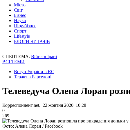
Місто
Світ
Бізнес
Наука
Шоу-бізнес
Спорт
Lifestyle
БЛОГИ ЧИТАЧІВ
СПЕЦТЕМА:
Війна в Ірані
ВСІ ТЕМИ
Вступ України в ЄС
Теракт в Барселоні
Телеведуча Олена Лоран розпо
Корреспондент.net, 22 жовтня 2020, 10:28
0
269
Фото: Алена Лоран / Facebook