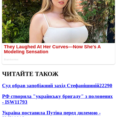
ЧИТАЙТЕ ТАКОЖ
Суд обрав запобіжний захід Стефанішиній
22290
РФ створила "українську бригаду" з полонених
- ISW
11793
Україна поставила Путіна перед дилемою -