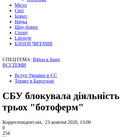
Місто
Світ
Бізнес
Наука
Шоу-бізнес
Спорт
Lifestyle
БЛОГИ ЧИТАЧІВ
СПЕЦТЕМА:
Війна в Ірані
ВСІ ТЕМИ
Вступ України в ЄС
Теракт в Барселоні
СБУ блокувала діяльність
трьох "ботоферм"
Корреспондент.net, 23 жовтня 2020, 13:00
0
254