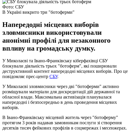
Фото: СБУ
В Україні викрито три "ботоферми"
Напередодні місцевих виборів
зловмисники використовували
анонімні профілі для незаконного
впливу на громадську думку.
У Миколаєві та Івано-Франківську кіберфахівці СБУ
блокували діяльність трьох "ботоферм", які поширювали
деструктивний контент напередодні місцевих виборів. Про це
повідомляє прес-центр
СБУ
.
У Миколаєві зловмисники через дві "ботоферми" активно
розміщували матеріали для дискредитації дій державної та
обласної влади. Максимальна активізація планувалася
напередодні і безпосередньо в день проведення місцевих
виборів.
В Івано-Франківську місцевий житель через "ботоферму"
протягом 3 років надавав замовникам послуги зі створення
десятків тисяч фейкових профілів в соцмережах і месенжерах.