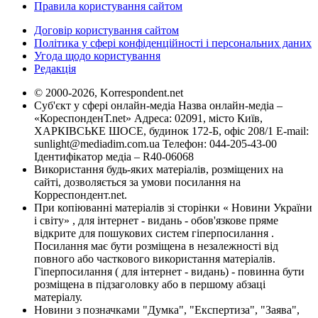
Правила користування сайтом
Договір користування сайтом
Політика у сфері конфіденційності і персональних даних
Угода щодо користування
Редакція
© 2000-2026, Korrespondent.net
Суб'єкт у сфері онлайн-медіа Назва онлайн-медіа –
«КореспонденТ.net» Адреса: 02091, місто Київ,
ХАРКІВСЬКЕ ШОСЕ, будинок 172-Б, офіс 208/1 E-mail:
sunlight@mediadim.com.ua
Телефон: 044-205-43-00
Ідентифікатор медіа – R40-06068
Використання будь-яких матеріалів, розміщених на
сайті, дозволяється за умови посилання на
Корреспондент.net.
При копіюванні матеріалів зі сторінки « Новини України
і світу» , для інтернет - видань - обов'язкове пряме
відкрите для пошукових систем гіперпосилання .
Посилання має бути розміщена в незалежності від
повного або часткового використання матеріалів.
Гіперпосилання ( для інтернет - видань) - повинна бути
розміщена в підзаголовку або в першому абзаці
матеріалу.
Новини з позначками "Думка", "Експертиза", "Заява",