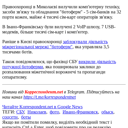
Правоохоронці в Миколаєві вилучили комп'ютерну техніку,
засоби зв'язку та обладнання "ботоферм" - 5 сім-банків на 32
порти кожен, майже 4 тисячі сім-карт операторів зв'язку.
В Івано-Франківську були вилучені 2 VoIP шлюзу, 7 USB-
модемів, більше тисячі сім-карт і комп'ютер.
Раніше в Києві правоохоронці
заблокували діяльність
міжрегіональної мережі "ботоферм"
, яка управляла 3,5
тисячами ботів.
Також повідомлялося, що фахівці СБУ
викрили діяльність
потужної ботоферми
, яка поширювала заклики до
розпалювання міжетнічної ворожнечі та пропаганди
сепаратизму.
Новини від
Корреспондент.net
в Telegram. Підписуйтесь на
наш канал
https://t.me/korrespondentnet
Читайте Korrespondent.net в Google News
ТЕГИ:
СБУ
,
Николаев
,
фото
,
Ивано-Франковск
,
обыск
,
соцсети
,
боты
Якщо ви помітили помилку, виділіть необхідний текст і
натисніть Ctrl + Enter, щоб повідомити про це редакцію.