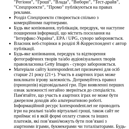
"Регіони", "Гроші", "Влада", "Вибори", "Тест-драйв",
"Спецпроекти", "Промо" публікуються на правах
реклами.
Розділ Спецпроекти створюється спільно з
комерційними партнерами.
Будь яке копіювання, публікація, передрук, чи наступне
поширення інформації, що містить посилання на
"Інтерфакс-Україна", EPA / UPG, суворо забороняється.
Власник веб-сторінки в розділі Я-Корреспондент є автор
публікації.
Будь-яке копіювання, передрук та відтворення
фотографічних творів та/або аудіовізуальних творів
правовласника Getty Images - суворо забороняється.
Матеріали сайту korrespondent.net призначені для осіб
старше 21 року (21+). Участь в азартних іграх може
викликати ігрову залежність. Дотримуйтесь правил
(принципів) відповідальної гри. При виявленні перших
ознак залежності негайно зверніться до спеціаліста.
Пам'ятайте, що участь в азартних іграх не може бути
джерелом доходів або альтернативою роботі.
Інформаційний ресурс korrespondent.net не проводить
ігри на реальні та/або віртуальні гроші, також сайт не
приймає ні в якій формі оплату ставок та інших
платежів, які пов’язані/можуть бути пов’язані з
азартними іграми, букмекерами чи тоталізаторами. Будь-