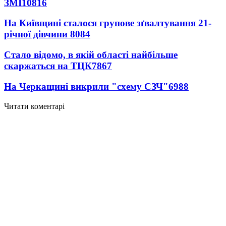
ЗМІ
10816
На Київщині сталося групове зґвалтування 21-
річної дівчини
8084
Стало відомо, в якій області найбільше
скаржаться на ТЦК
7867
На Черкащині викрили "схему СЗЧ"
6988
Читати коментарі