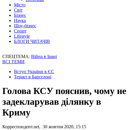
Місто
Світ
Бізнес
Наука
Шоу-бізнес
Спорт
Lifestyle
БЛОГИ ЧИТАЧІВ
СПЕЦТЕМА:
Війна в Ірані
ВСІ ТЕМИ
Вступ України в ЄС
Теракт в Барселоні
Голова КСУ пояснив, чому не
задекларував ділянку в
Криму
Корреспондент.net, 30 жовтня 2020, 15:15