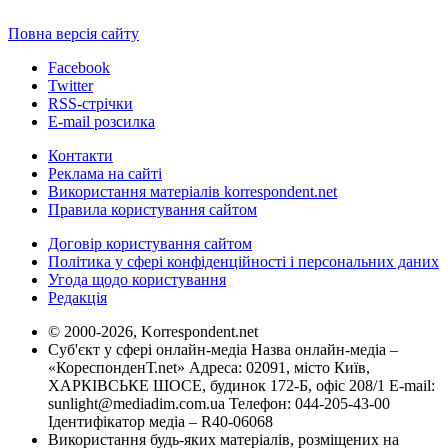
Повна версія сайту
Facebook
Twitter
RSS-стрічки
E-mail розсилка
Контакти
Реклама на сайті
Використання матеріалів korrespondent.net
Правила користування сайтом
Договір користування сайтом
Політика у сфері конфіденційності і персональних даних
Угода щодо користування
Редакція
© 2000-2026, Korrespondent.net
Суб'єкт у сфері онлайн-медіа Назва онлайн-медіа –
«КореспонденТ.net» Адреса: 02091, місто Київ,
ХАРКІВСЬКЕ ШОСЕ, будинок 172-Б, офіс 208/1 E-mail:
sunlight@mediadim.com.ua
Телефон: 044-205-43-00
Ідентифікатор медіа – R40-06068
Використання будь-яких матеріалів, розміщених на