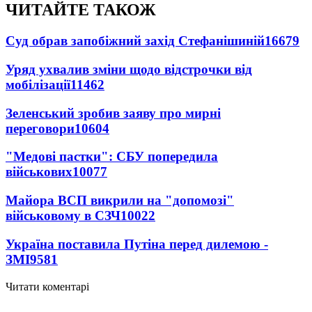
ЧИТАЙТЕ ТАКОЖ
Суд обрав запобіжний захід Стефанішиній
16679
Уряд ухвалив зміни щодо відстрочки від
мобілізації
11462
Зеленський зробив заяву про мирні
переговори
10604
"Медові пастки": СБУ попередила
військових
10077
Майора ВСП викрили на "допомозі"
військовому в СЗЧ
10022
Україна поставила Путіна перед дилемою -
ЗМІ
9581
Читати коментарі