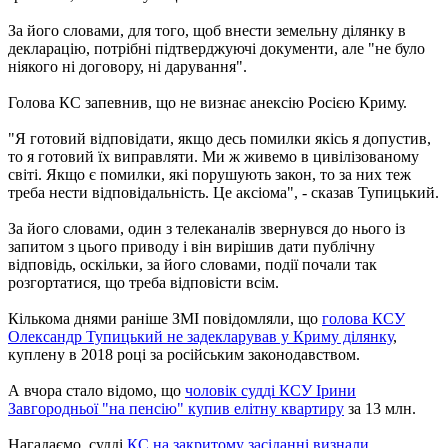
За його словами, для того, щоб внести земельну ділянку в
декларацію, потрібні підтверджуючі документи, але "не було
ніякого ні договору, ні дарування".
Голова КС запевнив, що не визнає анексію Росією Криму.
"Я готовий відповідати, якщо десь помилки якісь я допустив,
то я готовий їх виправляти. Ми ж живемо в цивілізованому
світі. Якщо є помилки, які порушують закон, то за них теж
треба нести відповідальність. Це аксіома", - сказав Тупицький.
За його словами, один з телеканалів звернувся до нього із
запитом з цього приводу і він вирішив дати публічну
відповідь, оскільки, за його словами, події почали так
розгортатися, що треба відповісти всім.
Кількома днями раніше ЗМІ повідомляли, що
голова КСУ
Олександр Тупицький не задекларував у Криму ділянку
,
куплену в 2018 році за російським законодавством.
А вчора стало відомо, що
чоловік судді КСУ Ірини
Завгородньої "на пенсію" купив елітну квартиру
за 13 млн.
Нагадаємо, судді
КС на закритому засіданні визнали