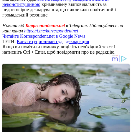
неконституційною
кримінальну відповідальність за
недостовірне декларування, що викликало політичний і
громадський резонанс.
Новини від
Корреспондент.net
в Telegram. Підписуйтесь на
наш канал
https://t.me/korrespondentnet
Читайте Korrespondent.net в Google News
ТЕГИ:
Конституционный суд
,
декларация
Якщо ви помітили помилку, виділіть необхідний текст і
натисніть Ctrl + Enter, щоб повідомити про це редакцію.