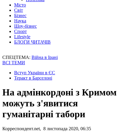
Місто
Світ
Бізнес
Наука
Шоу-бізнес
Спорт
Lifestyle
БЛОГИ ЧИТАЧІВ
СПЕЦТЕМА:
Війна в Ірані
ВСІ ТЕМИ
Вступ України в ЄС
Теракт в Барселоні
На адмінкордоні з Кримом
можуть з'явитися
гуманітарні табори
Корреспондент.net, 8 листопада 2020, 06:35