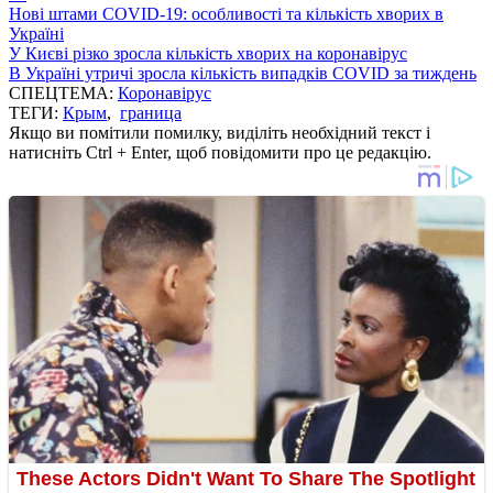
Нові штами COVID-19: особливості та кількість хворих в
Україні
У Києві різко зросла кількість хворих на коронавірус
В Україні утричі зросла кількість випадків COVID за тиждень
СПЕЦТЕМА:
Коронавірус
ТЕГИ:
Крым
,
граница
Якщо ви помітили помилку, виділіть необхідний текст і
натисніть Ctrl + Enter, щоб повідомити про це редакцію.