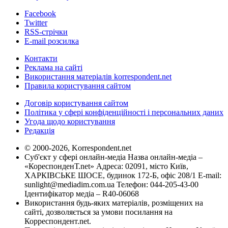
Facebook
Twitter
RSS-стрічки
E-mail розсилка
Контакти
Реклама на сайті
Використання матеріалів korrespondent.net
Правила користування сайтом
Договір користування сайтом
Політика у сфері конфіденційності і персональних даних
Угода щодо користування
Редакція
© 2000-2026, Korrespondent.net
Суб'єкт у сфері онлайн-медіа Назва онлайн-медіа –
«КореспонденТ.net» Адреса: 02091, місто Київ,
ХАРКІВСЬКЕ ШОСЕ, будинок 172-Б, офіс 208/1 E-mail:
sunlight@mediadim.com.ua
Телефон: 044-205-43-00
Ідентифікатор медіа – R40-06068
Використання будь-яких матеріалів, розміщених на
сайті, дозволяється за умови посилання на
Корреспондент.net.