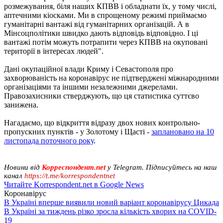
розмежування, біля наших КПВВ і обладнати їх, у тому числі,
аптечними кіосками. Ми в спрощеному режимі приймаємо
гуманітарні вантажі від гуманітарних організацій. А в
Мінсоцполітики швидко дають відповідь відповідно. І ці
вантажі потім можуть потрапити через КПВВ на окуповані
території в інтересах людей".
Дані окупаційної влади Криму і Севастополя про
захворюваність на коронавірус не підтверджені міжнародними
організаціями та іншими незалежними джерелами.
Правозахисники стверджують, що ця статистика суттєво
занижена.
Нагадаємо, що відкриття відразу двох нових контрольно-
пропускних пунктів - у Золотому і Щасті -
заплановано на 10
листопада поточного року
.
Новини від
Корреспондент.net
у Telegram. Підписуйтесь на наш
канал
https://t.me/korrespondentnet
Читайте Korrespondent.net в Google News
Коронавірус
В Україні вперше виявили новий варіант коронавірусу Цикада
В Україні за тиждень різко зросла кількість хворих на COVID-
19