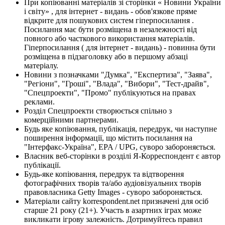
При копіюванні матеріалів зі сторінки « Новини України
і світу» , для інтернет - видань - обов'язкове пряме
відкрите для пошукових систем гіперпосилання .
Посилання має бути розміщена в незалежності від
повного або часткового використання матеріалів.
Гіперпосилання ( для інтернет - видань) - повинна бути
розміщена в підзаголовку або в першому абзаці
матеріалу.
Новини з позначками "Думка", "Експертиза", "Заява",
"Регіони", "Гроші", "Влада", "Вибори", "Тест-драйв",
"Спецпроекти", "Промо" публікуються на правах
реклами.
Розділ Спецпроекти створюється спільно з
комерційними партнерами.
Будь яке копіювання, публікація, передрук, чи наступне
поширення інформації, що містить посилання на
"Інтерфакс-Україна", EPA / UPG, суворо забороняється.
Власник веб-сторінки в розділі Я-Корреспондент є автор
публікації.
Будь-яке копіювання, передрук та відтворення
фотографічних творів та/або аудіовізуальних творів
правовласника Getty Images - суворо забороняється.
Матеріали сайту korrespondent.net призначені для осіб
старше 21 року (21+). Участь в азартних іграх може
викликати ігрову залежність. Дотримуйтесь правил