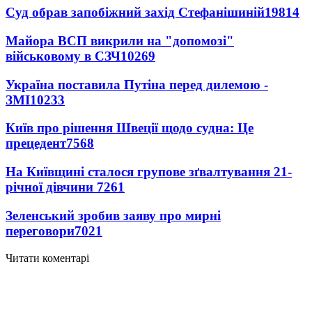
Суд обрав запобіжний захід Стефанішиній
19814
Майора ВСП викрили на "допомозі"
військовому в СЗЧ
10269
Україна поставила Путіна перед дилемою -
ЗМІ
10233
Київ про рішення Швеції щодо судна: Це
прецедент
7568
На Київщині сталося групове зґвалтування 21-
річної дівчини
7261
Зеленський зробив заяву про мирні
переговори
7021
Читати коментарі