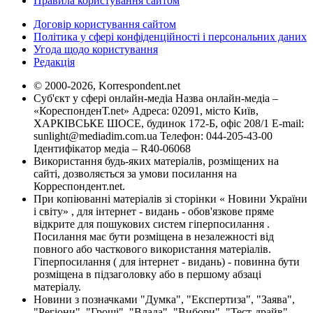
Правила користування сайтом
Договір користування сайтом
Політика у сфері конфіденційності і персональних даних
Угода щодо користування
Редакція
© 2000-2026, Korrespondent.net
Суб'єкт у сфері онлайн-медіа Назва онлайн-медіа –
«КореспонденТ.net» Адреса: 02091, місто Київ,
ХАРКІВСЬКЕ ШОСЕ, будинок 172-Б, офіс 208/1 E-mail:
sunlight@mediadim.com.ua
Телефон: 044-205-43-00
Ідентифікатор медіа – R40-06068
Використання будь-яких матеріалів, розміщених на
сайті, дозволяється за умови посилання на
Корреспондент.net.
При копіюванні матеріалів зі сторінки « Новини України
і світу» , для інтернет - видань - обов'язкове пряме
відкрите для пошукових систем гіперпосилання .
Посилання має бути розміщена в незалежності від
повного або часткового використання матеріалів.
Гіперпосилання ( для інтернет - видань) - повинна бути
розміщена в підзаголовку або в першому абзаці
матеріалу.
Новини з позначками "Думка", "Експертиза", "Заява",
"Регіони", "Гроші", "Влада", "Вибори", "Тест-драйв",