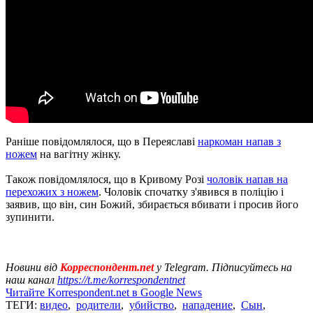
Раніше повідомлялося, що в Переяславі
наркоман напав з
ножем
на вагітну жінку.
Також повідомлялося, що в Кривому Розі
чоловік напав на
перехожих з ножем
. Чоловік спочатку з'явився в поліцію і
заявив, що він, син Божий, збирається вбивати і просив його
зупинити.
Новини від
Корреспондент.net
у Telegram. Підписуйтесь на
наш канал
https://t.me/korrespondentnet
Читайте Korrespondent.net в Google News
ТЕГИ:
видео
,
родители
,
убийство
,
нападение
,
Сын
,