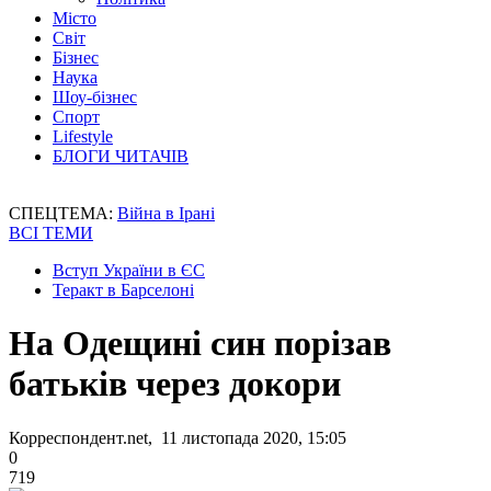
Місто
Світ
Бізнес
Наука
Шоу-бізнес
Спорт
Lifestyle
БЛОГИ ЧИТАЧІВ
СПЕЦТЕМА:
Війна в Ірані
ВСІ ТЕМИ
Вступ України в ЄС
Теракт в Барселоні
На Одещині син порізав
батьків через докори
Корреспондент.net, 11 листопада 2020, 15:05
0
719