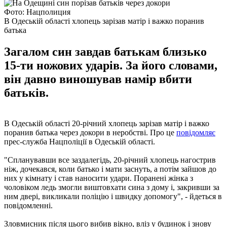
Фото: Нацполиция
В Одеській області хлопець зарізав матір і важко поранив
батька
Загалом син завдав батькам близько
15-ти ножових ударів. За його словами,
він давно виношував намір вбити
батьків.
В Одеській області 20-річний хлопець зарізав матір і важко
поранив батька через докори в неробстві. Про це
повідомляє
прес-служба Нацполіції в Одеській області.
"Спланувавши все заздалегідь, 20-річний хлопець нагострив
ніж, дочекався, коли батько і мати заснуть, а потім зайшов до
них у кімнату і став наносити удари. Поранені жінка з
чоловіком ледь змогли виштовхати сина з дому і, закривши за
ним двері, викликали поліцію і швидку допомогу", - йдеться в
повідомленні.
Зловмисник після цього вибив вікно, вліз у будинок і знову