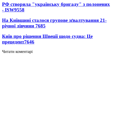
РФ створила "українську бригаду" з полонених
- ISW
9558
На Київщині сталося групове зґвалтування 21-
річної дівчини
7685
Київ про рішення Швеції щодо судна: Це
прецедент
7646
Читати коментарі