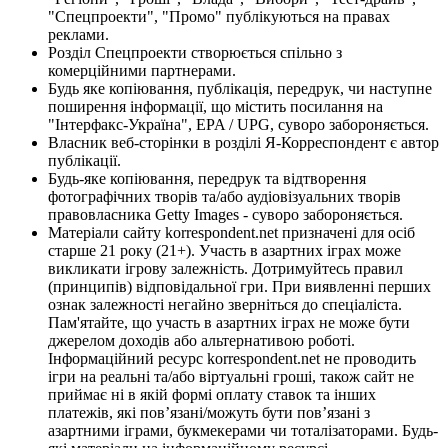
"Спецпроекти", "Промо" публікуються на правах
реклами.
Розділ Спецпроекти створюється спільно з
комерційними партнерами.
Будь яке копіювання, публікація, передрук, чи наступне
поширення інформації, що містить посилання на
"Інтерфакс-Україна", EPA / UPG, суворо забороняється.
Власник веб-сторінки в розділі Я-Корреспондент є автор
публікації.
Будь-яке копіювання, передрук та відтворення
фотографічних творів та/або аудіовізуальних творів
правовласника Getty Images - суворо забороняється.
Матеріали сайту korrespondent.net призначені для осіб
старше 21 року (21+). Участь в азартних іграх може
викликати ігрову залежність. Дотримуйтесь правил
(принципів) відповідальної гри. При виявленні перших
ознак залежності негайно зверніться до спеціаліста.
Пам'ятайте, що участь в азартних іграх не може бути
джерелом доходів або альтернативою роботі.
Інформаційний ресурс korrespondent.net не проводить
ігри на реальні та/або віртуальні гроші, також сайт не
приймає ні в якій формі оплату ставок та інших
платежів, які пов’язані/можуть бути пов’язані з
азартними іграми, букмекерами чи тоталізаторами. Будь-