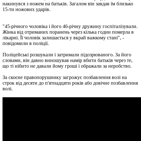
накинувся з ножем на батьків. Загалом він завдав їм близько
15-ти ножових ударів.
"45-річного чоловіка і його 46-річну дружину госпіталізували.
Жінка від отриманих поранень через кілька годин померла в
лікарні. Її чоловік залишається у вкрай важкому стані", -
повідомили в поліції.
Поліцейські розшукали і затримали підозрюваного. За його
словами, він давно виношував намір вбити батьків через те,
що ті нібито не давали йому гроші і ображали за неробство.
За скоєне правопорушнику загрожує позбавлення волі на
строк від десяти до п'ятнадцяти років або довічне позбавлення
волі.