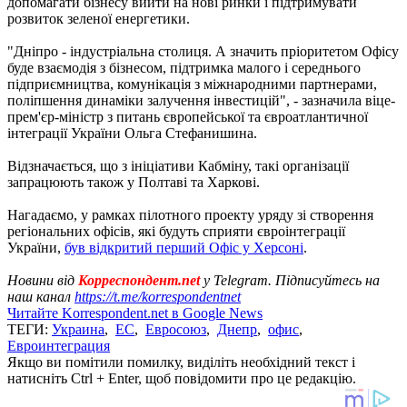
допомагати бізнесу вийти на нові ринки і підтримувати
розвиток зеленої енергетики.
"Дніпро - індустріальна столиця. А значить пріоритетом Офісу
буде взаємодія з бізнесом, підтримка малого і середнього
підприємництва, комунікація з міжнародними партнерами,
поліпшення динаміки залучення інвестицій", - зазначила віце-
прем'єр-міністр з питань європейської та євроатлантичної
інтеграції України Ольга Стефанишина.
Відзначається, що з ініціативи Кабміну, такі організації
запрацюють також у Полтаві та Харкові.
Нагадаємо, у рамках пілотного проекту уряду зі створення
регіональних офісів, які будуть сприяти євроінтеграції
України,
був відкритий перший Офіс у Херсоні
.
Новини від
Корреспондент.net
у Telegram. Підписуйтесь на
наш канал
https://t.me/korrespondentnet
Читайте Korrespondent.net в Google News
ТЕГИ:
Украина
,
ЕС
,
Евросоюз
,
Днепр
,
офис
,
Евроинтеграция
Якщо ви помітили помилку, виділіть необхідний текст і
натисніть Ctrl + Enter, щоб повідомити про це редакцію.