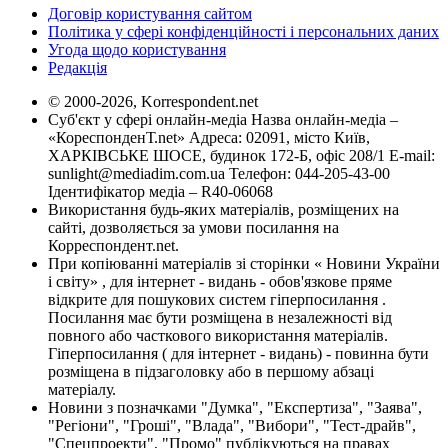
Договір користування сайтом
Політика у сфері конфіденційності і персональних даних
Угода щодо користування
Редакція
© 2000-2026, Korrespondent.net
Суб'єкт у сфері онлайн-медіа Назва онлайн-медіа –
«КореспонденТ.net» Адреса: 02091, місто Київ,
ХАРКІВСЬКЕ ШОСЕ, будинок 172-Б, офіс 208/1 E-mail:
sunlight@mediadim.com.ua
Телефон: 044-205-43-00
Ідентифікатор медіа – R40-06068
Використання будь-яких матеріалів, розміщених на
сайті, дозволяється за умови посилання на
Корреспондент.net.
При копіюванні матеріалів зі сторінки « Новини України
і світу» , для інтернет - видань - обов'язкове пряме
відкрите для пошукових систем гіперпосилання .
Посилання має бути розміщена в незалежності від
повного або часткового використання матеріалів.
Гіперпосилання ( для інтернет - видань) - повинна бути
розміщена в підзаголовку або в першому абзаці
матеріалу.
Новини з позначками "Думка", "Експертиза", "Заява",
"Регіони", "Гроші", "Влада", "Вибори", "Тест-драйв",
"Спецпроекти", "Промо" публікуються на правах