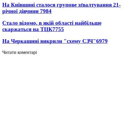
На Київщині сталося групове зґвалтування 21-
річної дівчини
7984
Стало відомо, в якій області найбільше
скаржаться на ТЦК
7755
На Черкащині викрили "схему СЗЧ"
6979
Читати коментарі