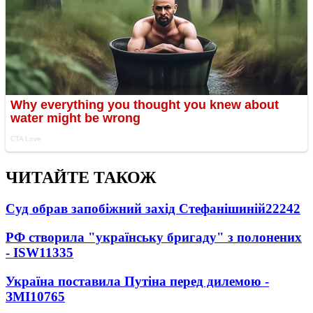
ЧИТАЙТЕ ТАКОЖ
Суд обрав запобіжний захід Стефанішиній
22242
РФ створила "українську бригаду" з полонених
- ISW
11335
Україна поставила Путіна перед дилемою -
ЗМІ
10765