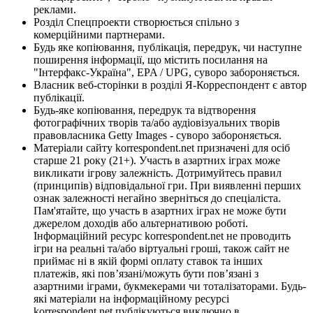
реклами.
Розділ Спецпроекти створюється спільно з
комерційними партнерами.
Будь яке копіювання, публікація, передрук, чи наступне
поширення інформації, що містить посилання на
"Інтерфакс-Україна", EPA / UPG, суворо забороняється.
Власник веб-сторінки в розділі Я-Корреспондент є автор
публікації.
Будь-яке копіювання, передрук та відтворення
фотографічних творів та/або аудіовізуальних творів
правовласника Getty Images - суворо забороняється.
Матеріали сайту korrespondent.net призначені для осіб
старше 21 року (21+). Участь в азартних іграх може
викликати ігрову залежність. Дотримуйтесь правил
(принципів) відповідальної гри. При виявленні перших
ознак залежності негайно зверніться до спеціаліста.
Пам'ятайте, що участь в азартних іграх не може бути
джерелом доходів або альтернативою роботі.
Інформаційний ресурс korrespondent.net не проводить
ігри на реальні та/або віртуальні гроші, також сайт не
приймає ні в якій формі оплату ставок та інших
платежів, які пов’язані/можуть бути пов’язані з
азартними іграми, букмекерами чи тоталізаторами. Будь-
які матеріали на інформаційному ресурсі
korrespondent.net публікуються виключно в