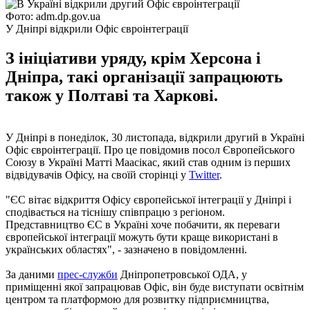
Фото: adm.dp.gov.ua
У Дніпрі відкрили Офіс євроінтеграції
З ініціативи уряду, крім Херсона і
Дніпра, такі організації запрацюють
також у Полтаві та Харкові.
У Дніпрі в понеділок, 30 листопада, відкрили другий в Україні
Офіс євроінтеграції. Про це повідомив посол Європейського
Союзу в Україні Матті Маасікас, який став одним із перших
відвідувачів Офісу, на своїй сторінці у
Twitter
.
"ЄС вітає відкриття Офісу європейської інтеграції у Дніпрі і
сподівається на тіснішу співпрацю з регіоном.
Представництво ЄС в Україні хоче побачити, як переваги
європейської інтеграції можуть бути краще використані в
українських областях", - зазначено в повідомленні.
За даними
прес-служби
Дніпропетровської ОДА, у
приміщенні якої запрацював Офіс, він буде виступати освітнім
центром та платформою для розвитку підприємництва,