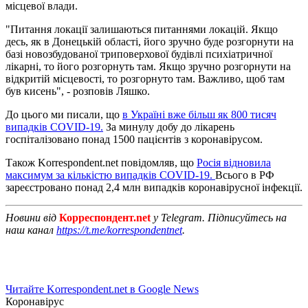
місцевої влади.
"Питання локації залишаються питаннями локацій. Якщо
десь, як в Донецькій області, його зручно буде розгорнути на
базі новозбудованої триповерхової будівлі психіатричної
лікарні, то його розгорнуть там. Якщо зручно розгорнути на
відкритій місцевості, то розгорнуто там. Важливо, щоб там
був кисень", - розповів Ляшко.
До цього ми писали, що
в Україні вже більш як 800 тисяч
випадків COVID-19.
За минулу добу до лікарень
госпіталізовано понад 1500 пацієнтів з коронавірусом.
Також Korrespondent.net повідомляв, що
Росія відновила
максимум за кількістю випадків COVID-19.
Всього в РФ
зареєстровано понад 2,4 млн випадків коронавірусної інфекції.
Новини від
Корреспондент.net
у Telegram. Підписуйтесь на
наш канал
https://t.me/korrespondentnet
.
Читайте Korrespondent.net в Google News
Коронавірус