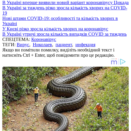
В Україні вперше виявили новий варіант коронавірусу Цикада
В Україні за тиждень різко зросла кількість хворих на COVID-
19
Нові штами COVID-19: особливості та кількість хворих в
Україні
У Києві різко зросла кількість хворих на коронавірус
В Україні утричі зросла кількість випадків COVID за тиждень
СПЕЦТЕМА:
Коронавірус
ТЕГИ:
Вирус
,
Николаев
,
пациент
,
инфекция
Якщо ви помітили помилку, виділіть необхідний текст і
натисніть Ctrl + Enter, щоб повідомити про це редакцію.