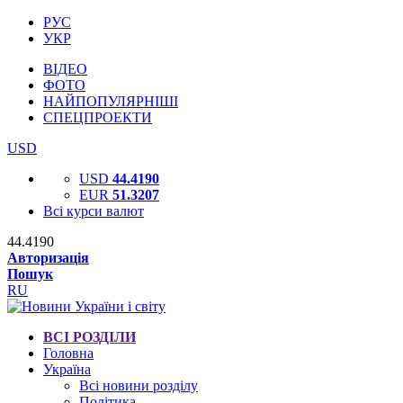
РУС
УКР
ВІДЕО
ФОТО
НАЙПОПУЛЯРНІШІ
СПЕЦПРОЕКТИ
USD
USD
44.4190
EUR
51.3207
Всі курси валют
44.4190
Авторизація
Пошук
RU
ВСІ РОЗДІЛИ
Головна
Україна
Всі новини розділу
Політика