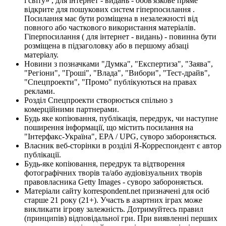
і світу» , для інтернет - видань - обов'язкове пряме
відкрите для пошукових систем гіперпосилання .
Посилання має бути розміщена в незалежності від
повного або часткового використання матеріалів.
Гіперпосилання ( для інтернет - видань) - повинна бути
розміщена в підзаголовку або в першому абзаці
матеріалу.
Новини з позначками "Думка", "Експертиза", "Заява",
"Регіони", "Гроші", "Влада", "Вибори", "Тест-драйв",
"Спецпроекти", "Промо" публікуються на правах
реклами.
Розділ Спецпроекти створюється спільно з
комерційними партнерами.
Будь яке копіювання, публікація, передрук, чи наступне
поширення інформації, що містить посилання на
"Інтерфакс-Україна", EPA / UPG, суворо забороняється.
Власник веб-сторінки в розділі Я-Корреспондент є автор
публікації.
Будь-яке копіювання, передрук та відтворення
фотографічних творів та/або аудіовізуальних творів
правовласника Getty Images - суворо забороняється.
Матеріали сайту korrespondent.net призначені для осіб
старше 21 року (21+). Участь в азартних іграх може
викликати ігрову залежність. Дотримуйтесь правил
(принципів) відповідальної гри. При виявленні перших