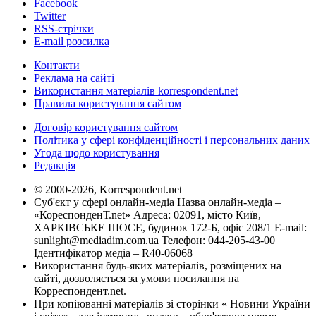
Facebook
Twitter
RSS-стрічки
E-mail розсилка
Контакти
Реклама на сайті
Використання матеріалів korrespondent.net
Правила користування сайтом
Договір користування сайтом
Політика у сфері конфіденційності і персональних даних
Угода щодо користування
Редакція
© 2000-2026, Korrespondent.net
Суб'єкт у сфері онлайн-медіа Назва онлайн-медіа –
«КореспонденТ.net» Адреса: 02091, місто Київ,
ХАРКІВСЬКЕ ШОСЕ, будинок 172-Б, офіс 208/1 E-mail:
sunlight@mediadim.com.ua
Телефон: 044-205-43-00
Ідентифікатор медіа – R40-06068
Використання будь-яких матеріалів, розміщених на
сайті, дозволяється за умови посилання на
Корреспондент.net.
При копіюванні матеріалів зі сторінки « Новини України