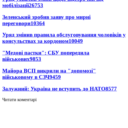
мобілізації
26753
Зеленський зробив заяву про мирні
переговори
10364
Уряд змінив правила обслуговування чоловіків у
консульствах за кордоном
10049
"Медові пастки": СБУ попередила
військових
9853
Майора ВСП викрили на "допомозі"
військовому в СЗЧ
9459
Залужний: Україна не вступить до НАТО
8577
Читати коментарі