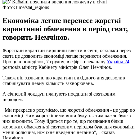
Фото: t.me/stat_regions
Економіка легше перенесе жорсткі
карантинні обмеження в період свят,
говорить Немчінов.
Жорсткий карантин вирішили ввести в січні, оскільки через
свята це дозволить економіці легше перенести обмеження.
Про це в понеділок, 7 грудня, в ефірі телеканалу
Україна 24
розповів міністр Кабінету міністрів Олег Немчінов.
Також він зазначив, що карантин вихідного дня дозволив
стабілізувати певну кількість захворювань.
А січневий локдаун планують поєднати зі святковим
періодом.
"Ми прекрасно розуміємо, що жорсткі обмеження - це удар по
економіці. Чим жорсткішими вони будуть - тим важче буде з
них виходити. Тому йдеться про те, що поєднання більш
жорстких обмежень зі святковим періодом буде для економіки
менш болючим, ніж їхнє введення негайно", - сказав
Немчінов.