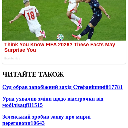
ЧИТАЙТЕ ТАКОЖ
Суд обрав запобіжний захід Стефанішиній
17781
Уряд ухвалив зміни щодо відстрочки від
мобілізації
11515
Зеленський зробив заяву про мирні
переговори
10643