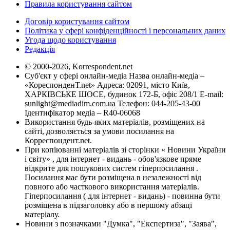
Правила користування сайтом
Договір користування сайтом
Політика у сфері конфіденційності і персональних даних
Угода щодо користування
Редакція
© 2000-2026, Korrespondent.net
Суб'єкт у сфері онлайн-медіа Назва онлайн-медіа –
«КореспонденТ.net» Адреса: 02091, місто Київ,
ХАРКІВСЬКЕ ШОСЕ, будинок 172-Б, офіс 208/1 E-mail:
sunlight@mediadim.com.ua
Телефон: 044-205-43-00
Ідентифікатор медіа – R40-06068
Використання будь-яких матеріалів, розміщених на
сайті, дозволяється за умови посилання на
Корреспондент.net.
При копіюванні матеріалів зі сторінки « Новини України
і світу» , для інтернет - видань - обов'язкове пряме
відкрите для пошукових систем гіперпосилання .
Посилання має бути розміщена в незалежності від
повного або часткового використання матеріалів.
Гіперпосилання ( для інтернет - видань) - повинна бути
розміщена в підзаголовку або в першому абзаці
матеріалу.
Новини з позначками "Думка", "Експертиза", "Заява",