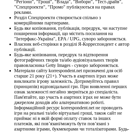
"Регіони", "Гроші", "Влада", "Вибори", "Тест-драйв",
"Спецпроекти", "Промо" публікуються на правах
реклами.
Розділ Спецпроекти створюється спільно з
комерційними партнерами.
Будь яке копіювання, публікація, передрук, чи наступне
поширення інформації, що містить посилання на
"Інтерфакс-Україна", EPA / UPG, суворо забороняється.
Власник веб-сторінки в розділі Я-Корреспондент є автор
публікації.
Будь-яке копіювання, передрук та відтворення
фотографічних творів та/або аудіовізуальних творів
правовласника Getty Images - суворо забороняється.
Матеріали сайту korrespondent.net призначені для осіб
старше 21 року (21+). Участь в азартних іграх може
викликати ігрову залежність. Дотримуйтесь правил
(принципів) відповідальної гри. При виявленні перших
ознак залежності негайно зверніться до спеціаліста.
Пам'ятайте, що участь в азартних іграх не може бути
джерелом доходів або альтернативою роботі.
Інформаційний ресурс korrespondent.net не проводить
ігри на реальні та/або віртуальні гроші, також сайт не
приймає ні в якій формі оплату ставок та інших
платежів, які пов’язані/можуть бути пов’язані з
азартними іграми, букмекерами чи тоталізаторами. Будь-