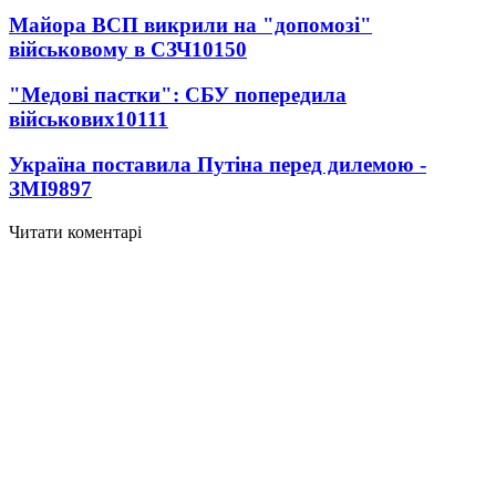
Майора ВСП викрили на "допомозі"
військовому в СЗЧ
10150
"Медові пастки": СБУ попередила
військових
10111
Україна поставила Путіна перед дилемою -
ЗМІ
9897
Читати коментарі