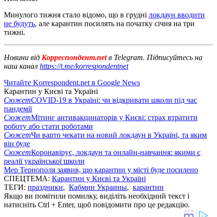
Минулого тижня стало відомо, що в грудні
локдаун вводити
не будуть
, але карантин посилять на початку січня на три
тижні.
Новини від
Корреспондент.net
в Telegram. Підписуйтесь на
наш канал
https://t.me/korrespondentnet
Читайте Korrespondent.net в Google News
Карантин у Києві та Україні
Сюжет
COVID-19 в Україні: чи відкривати школи під час
пандемії
Сюжет
Мітинг антивакцинаторів у Києві: страх втратити
роботу або стати роботами
Сюжет
Чи варто чекати на новий локдаун в Україні, та яким
він буде
Сюжет
Коронавірус, локдаун та онлайн-навчання: якими є
реалії української школи
Мер Тернополя заявив, що карантин у місті буде посилено
СПЕЦТЕМА:
Карантин у Києві та Україні
ТЕГИ:
праздники
,
Кабмин Украины
,
карантин
Якщо ви помітили помилку, виділіть необхідний текст і
натисніть Ctrl + Enter, щоб повідомити про це редакцію.