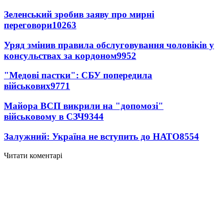
Зеленський зробив заяву про мирні
переговори
10263
Уряд змінив правила обслуговування чоловіків у
консульствах за кордоном
9952
"Медові пастки": СБУ попередила
військових
9771
Майора ВСП викрили на "допомозі"
військовому в СЗЧ
9344
Залужний: Україна не вступить до НАТО
8554
Читати коментарі