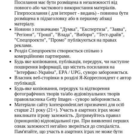
Посилання має бути розміщена в незалежності від
повного або часткового використання матеріалів.
Гіперпосилання ( для інтернет - видань) - повинна бути
розміщена в підзаголовку або в першому абзаці
матеріалу.
Новини з позначками "Думка", "Експертиза", "Заява",
"Регіони", "Гроші", "Влада", "Вибори", "Тест-драйв",
"Спецпроекти", "Промо" публікуються на правах
реклами.
Розділ Спецпроекти створюється спільно з
комерційними партнерами.
Будь яке копіювання, публікація, передрук, чи наступне
поширення інформації, що містить посилання на
"Інтерфакс-Україна", EPA / UPG, суворо забороняється.
Власник веб-сторінки в розділі Я-Корреспондент є автор
публікації.
Будь-яке копіювання, передрук та відтворення
фотографічних творів та/або аудіовізуальних творів
правовласника Getty Images - суворо забороняється.
Матеріали сайту korrespondent.net призначені для осіб
старше 21 року (21+). Участь в азартних іграх може
викликати ігрову залежність. Дотримуйтесь правил
(принципів) відповідальної гри. При виявленні перших
ознак залежності негайно зверніться до спеціаліста.
Пам'ятайте, що участь в азартних іграх не може бути