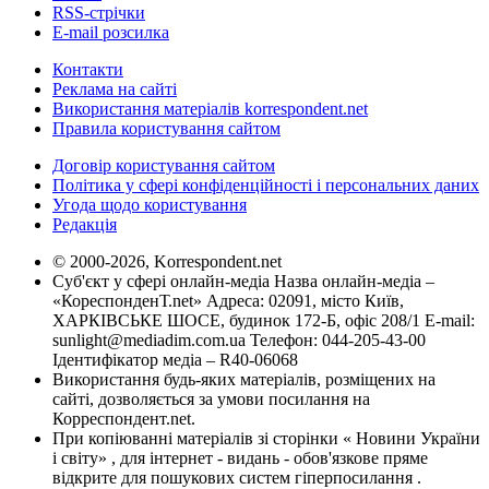
RSS-стрічки
E-mail розсилка
Контакти
Реклама на сайті
Використання матеріалів korrespondent.net
Правила користування сайтом
Договір користування сайтом
Політика у сфері конфіденційності і персональних даних
Угода щодо користування
Редакція
© 2000-2026, Korrespondent.net
Суб'єкт у сфері онлайн-медіа Назва онлайн-медіа –
«КореспонденТ.net» Адреса: 02091, місто Київ,
ХАРКІВСЬКЕ ШОСЕ, будинок 172-Б, офіс 208/1 E-mail:
sunlight@mediadim.com.ua
Телефон: 044-205-43-00
Ідентифікатор медіа – R40-06068
Використання будь-яких матеріалів, розміщених на
сайті, дозволяється за умови посилання на
Корреспондент.net.
При копіюванні матеріалів зі сторінки « Новини України
і світу» , для інтернет - видань - обов'язкове пряме
відкрите для пошукових систем гіперпосилання .