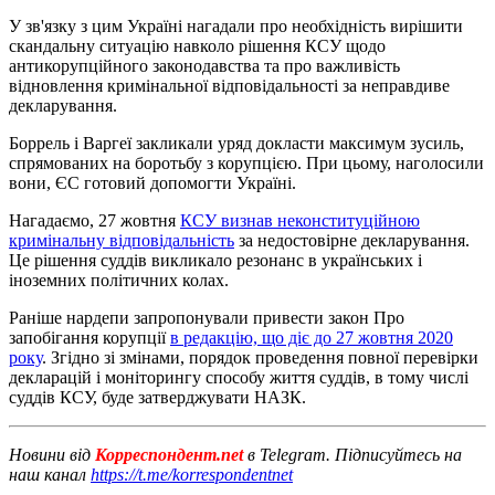
У зв'язку з цим Україні нагадали про необхідність вирішити
скандальну ситуацію навколо рішення КСУ щодо
антикорупційного законодавства та про важливість
відновлення кримінальної відповідальності за неправдиве
декларування.
Боррель і Варгеї закликали уряд докласти максимум зусиль,
спрямованих на боротьбу з корупцією. При цьому, наголосили
вони, ЄС готовий допомогти Україні.
Нагадаємо, 27 жовтня
КСУ визнав неконституційною
кримінальну відповідальність
за недостовірне декларування.
Це рішення суддів викликало резонанс в українських і
іноземних політичних колах.
Раніше нардепи запропонували привести закон Про
запобігання корупції
в редакцію, що діє до 27 жовтня 2020
року
. Згідно зі змінами, порядок проведення повної перевірки
декларацій і моніторингу способу життя суддів, в тому числі
суддів КСУ, буде затверджувати НАЗК.
Новини від
Корреспондент.net
в Telegram. Підписуйтесь на
наш канал
https://t.me/korrespondentnet