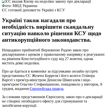
Фото: МИД Украины
ЄС готовий допомогти Україні з КСУ
Україні також нагадали про
необхідність вирішити скандальну
ситуацію навколо рішення КСУ щодо
антикорупційного законодавства.
Нещодавно прийнятий Верховною Радою закон про
декларування є кроком у правильному напрямку в реагуванні
на рішення Конституційного суду від 27 жовтня, однак
містить деякі недоліки.
Про це йдеться в комюніке за підсумками онлайн-зустрічі
представника ЄС Жозепа Борреля і його колеги Олівера
Варгеї з прем'єр-міністром Денисом Шмигалем і віце-
прем'єром Ольгою Стефанішиною, повідомило у вівторок, 8
грудня, видання
Європейська правда
.
За словами представників Євросоюзу, закон про е-декларації
не створює необхідного ефекту для стримування та
запобігання корупції.