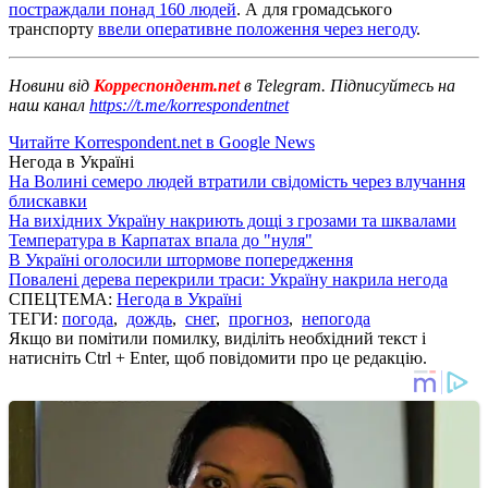
постраждали понад 160 людей
. А для громадського
транспорту
ввели оперативне положення через негоду
.
Новини від
Корреспондент.net
в Telegram. Підписуйтесь на
наш канал
https://t.me/korrespondentnet
Читайте Korrespondent.net в Google News
Негода в Україні
На Волині семеро людей втратили свідомість через влучання
блискавки
На вихідних Україну накриють дощі з грозами та шквалами
Температура в Карпатах впала до "нуля"
В Україні оголосили штормове попередження
Повалені дерева перекрили траси: Україну накрила негода
СПЕЦТЕМА:
Негода в Україні
ТЕГИ:
погода
,
дождь
,
снег
,
прогноз
,
непогода
Якщо ви помітили помилку, виділіть необхідний текст і
натисніть Ctrl + Enter, щоб повідомити про це редакцію.