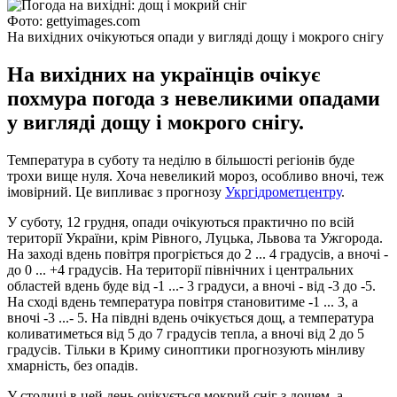
Фото: gettyimages.com
На вихідних очікуються опади у вигляді дощу і мокрого снігу
На вихідних на українців очікує
похмура погода з невеликими опадами
у вигляді дощу і мокрого снігу.
Температура в суботу та неділю в більшості регіонів буде
трохи вище нуля. Хоча невеликий мороз, особливо вночі, теж
імовірний. Це випливає з прогнозу
Укргідрометцентру
.
У суботу, 12 грудня, опади очікуються практично по всій
території України, крім Рівного, Луцька, Львова та Ужгорода.
На заході вдень повітря прогріється до 2 ... 4 градусів, а вночі -
до 0 ... +4 градусів. На території північних і центральних
областей вдень ​​буде від -1 ...- 3 градуси, а вночі - від -3 до -5.
На сході вдень температура повітря становитиме -1 ... 3, а
вночі -3 ...- 5. На півдні вдень очікується дощ, а температура
коливатиметься від 5 до 7 градусів тепла, а вночі від 2 до 5
градусів. Тільки в Криму синоптики прогнозують мінливу
хмарність, без опадів.
У столиці в цей день очікується мокрий сніг з дощем, а