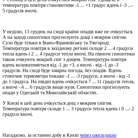
температура повітря становитиме -1 ... +1 градус вдень і -3 ...-
5 градусів вночі.
У неділю, 13 грудня, на сході країни опадів вже не очікується.
А на заході синоптики прогнозують дощі з мокрим снігом.
Сухо буде тільки в Івано-Франківську та Ужгороді.
Температура повітря в західному регіоні складе 2 ... 4 градуси
тепла вдень і 2 ... 4 градуси тепла вночі. На півночі синоптики
також очікують мокрий сніг з дощем. Температура повітря
вдень коливатиметься від -1 до +3, а вночі - від -1 до -3
градусів. На сході буде хмарна погода, без опадів. Вдень
стовпчик термометра покаже -1 ... -3 градуси, а вночі - від -1
до 1 градуса. На півдні вдень очікується 7 ... 11 градусів тепла,
а вночі - 4 ... 6 градусів вище нуля. Синоптики прогнозують
опади у Одеській та Миколаївській областях.
У Києві в цей день очікується дощ з мокрим снігом.
Температура повітря складе 1 ... 3 градуси тепла вдень і 0 ...- 2
градуси вночі.
Нагадаємо, за останню добу в Києві
через ожеледицю