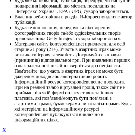
Будь яке копіювання, публікація, передрук, чи наступне
поширення інформації, що містить посилання на
"Інтерфакс-Україна", EPA / UPG, суворо забороняється.
Власник веб-сторінки в розділі Я-Корреспондент є автор
публікації.
Будь-яке копіювання, передрук та відтворення
фотографічних творів та/або аудіовізуальних творів
правовласника Getty Images - суворо забороняється.
Матеріали сайту korrespondent.net призначені для осіб
старше 21 року (21+). Участь в азартних іграх може
викликати ігрову залежність. Дотримуйтесь правил
(принципів) відповідальної гри. При виявленні перших
ознак залежності негайно зверніться до спеціаліста.
Пам'ятайте, що участь в азартних іграх не може бути
джерелом доходів або альтернативою роботі.
Інформаційний ресурс korrespondent.net не проводить
ігри на реальні та/або віртуальні гроші, також сайт не
приймає ні в якій формі оплату ставок та інших
платежів, які пов’язані/можуть бути пов’язані з
азартними іграми, букмекерами чи тоталізаторами. Будь-
які матеріали на інформаційному ресурсі
korrespondent.net публікуються виключно в
інформаційних цілях.
X