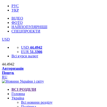
РУС
УКР
ВІДЕО
ФОТО
НАЙПОПУЛЯРНІШІ
СПЕЦПРОЕКТИ
USD
USD
44.4942
EUR
51.3366
Всі курси валют
44.4942
Авторизація
Пошук
RU
ВСІ РОЗДІЛИ
Головна
Україна
Всі новини розділу
Політика