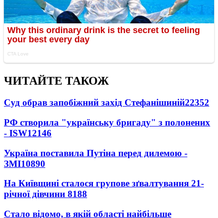
ЧИТАЙТЕ ТАКОЖ
Суд обрав запобіжний захід Стефанішиній
22352
РФ створила "українську бригаду" з полонених
- ISW
12146
Україна поставила Путіна перед дилемою -
ЗМІ
10890
На Київщині сталося групове зґвалтування 21-
річної дівчини
8188
Стало відомо, в якій області найбільше