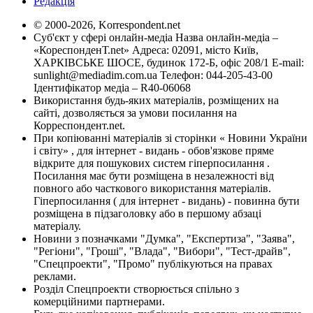
Редакція
© 2000-2026, Korrespondent.net
Суб'єкт у сфері онлайн-медіа Назва онлайн-медіа –
«КореспонденТ.net» Адреса: 02091, місто Київ,
ХАРКІВСЬКЕ ШОСЕ, будинок 172-Б, офіс 208/1 E-mail:
sunlight@mediadim.com.ua
Телефон: 044-205-43-00
Ідентифікатор медіа – R40-06068
Використання будь-яких матеріалів, розміщених на
сайті, дозволяється за умови посилання на
Корреспондент.net.
При копіюванні матеріалів зі сторінки « Новини України
і світу» , для інтернет - видань - обов'язкове пряме
відкрите для пошукових систем гіперпосилання .
Посилання має бути розміщена в незалежності від
повного або часткового використання матеріалів.
Гіперпосилання ( для інтернет - видань) - повинна бути
розміщена в підзаголовку або в першому абзаці
матеріалу.
Новини з позначками "Думка", "Експертиза", "Заява",
"Регіони", "Гроші", "Влада", "Вибори", "Тест-драйв",
"Спецпроекти", "Промо" публікуються на правах
реклами.
Розділ Спецпроекти створюється спільно з
комерційними партнерами.