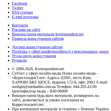
Facebook
Twitter
RSS-стрічки
E-mail розсилка
Контакти
Реклама на сайті
Використання матеріалів korrespondent.net
Правила користування сайтом
Договір користування сайтом
Політика у сфері конфіденційності і персональних даних
Угода щодо користування
Редакція
© 2000-2026, Korrespondent.net
Суб'єкт у сфері онлайн-медіа Назва онлайн-медіа –
«КореспонденТ.net» Адреса: 02091, місто Київ,
ХАРКІВСЬКЕ ШОСЕ, будинок 172-Б, офіс 208/1 E-mail:
sunlight@mediadim.com.ua
Телефон: 044-205-43-00
Ідентифікатор медіа – R40-06068
Використання будь-яких матеріалів, розміщених на
сайті, дозволяється за умови посилання на
Корреспондент.net.
При копіюванні матеріалів зі сторінки « Новини України