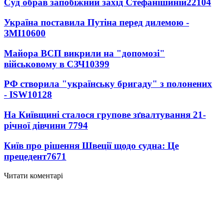
Суд обрав запобіжний захід Стефанішиній
22104
Україна поставила Путіна перед дилемою -
ЗМІ
10600
Майора ВСП викрили на "допомозі"
військовому в СЗЧ
10399
РФ створила "українську бригаду" з полонених
- ISW
10128
На Київщині сталося групове зґвалтування 21-
річної дівчини
7794
Київ про рішення Швеції щодо судна: Це
прецедент
7671
Читати коментарі