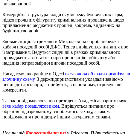
ризикованості.
Комерційна структура входить у мережу будівельних фірм,
підконтрольних фігуранту кримінальних проваджень щодо
привласнення бюджетних грошей, зокрема, виділених на
будівництво доріг.
Зловмисницю затримали в Миколаєві на спробі передачі
хабаря посадовій особі ДФС. Тепер вирішується питання про
її затримання. Ведуться слідчі дії в рамках кримінального
провадження за статтею про пропозицію, обіцянку або
надання неправомірної вигоди посадовій особі.
Нагадаємо, що раніше в Одесі
екс-голова облради організував
злочинну схему
. З держпідприємствами укладали завідомо
невигідні договори, а прибуток, в основному, отримували
комерсанти.
Також повідомлялося, що президент Академії аграрних наук
взяв хабар позашляховиком.
Вирішується питання про
обрання підозрюваному запобіжного заходу, а також
повідомлення про підозру іншим фігурантам справи.
Новини від
Корреспондент.net
у Telegram. Підписуйтесь на