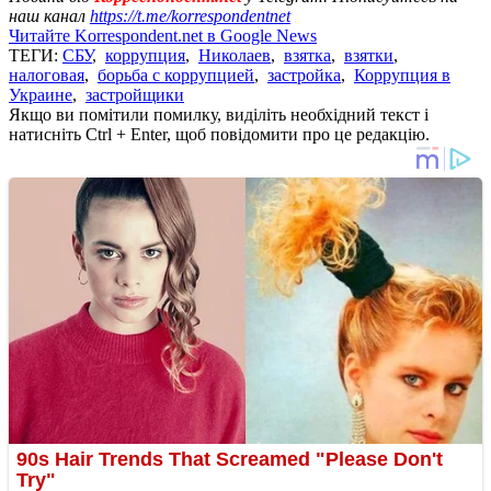
наш канал
https://t.me/korrespondentnet
Читайте Korrespondent.net в Google News
ТЕГИ:
СБУ
,
коррупция
,
Николаев
,
взятка
,
взятки
,
налоговая
,
борьба с коррупцией
,
застройка
,
Коррупция в
Украине
,
застройщики
Якщо ви помітили помилку, виділіть необхідний текст і
натисніть Ctrl + Enter, щоб повідомити про це редакцію.