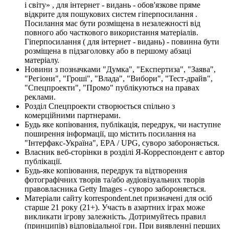
і світу» , для інтернет - видань - обов'язкове пряме
відкрите для пошукових систем гіперпосилання .
Посилання має бути розміщена в незалежності від
повного або часткового використання матеріалів.
Гіперпосилання ( для інтернет - видань) - повинна бути
розміщена в підзаголовку або в першому абзаці
матеріалу.
Новини з позначками "Думка", "Експертиза", "Заява",
"Регіони", "Гроші", "Влада", "Вибори", "Тест-драйв",
"Спецпроекти", "Промо" публікуються на правах
реклами.
Розділ Спецпроекти створюється спільно з
комерційними партнерами.
Будь яке копіювання, публікація, передрук, чи наступне
поширення інформації, що містить посилання на
"Інтерфакс-Україна", EPA / UPG, суворо забороняється.
Власник веб-сторінки в розділі Я-Корреспондент є автор
публікації.
Будь-яке копіювання, передрук та відтворення
фотографічних творів та/або аудіовізуальних творів
правовласника Getty Images - суворо забороняється.
Матеріали сайту korrespondent.net призначені для осіб
старше 21 року (21+). Участь в азартних іграх може
викликати ігрову залежність. Дотримуйтесь правил
(принципів) відповідальної гри. При виявленні перших