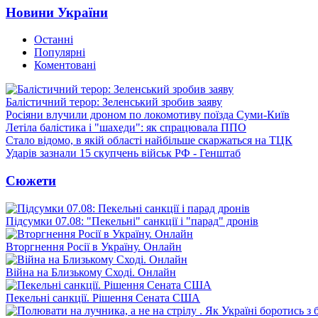
Новини України
Останні
Популярні
Коментовані
Балістичний терор: Зеленський зробив заяву
Росіяни влучили дроном по локомотиву поїзда Суми-Київ
Летіла балістика і "шахеди": як спрацювала ППО
Стало відомо, в якій області найбільше скаржаться на ТЦК
Ударів зазнали 15 скупчень військ РФ - Генштаб
Сюжети
Підсумки 07.08: "Пекельні" санкції і "парад" дронів
Вторгнення Росії в Україну. Онлайн
Війна на Близькому Сході. Онлайн
Пекельні санкції. Рішення Сената США