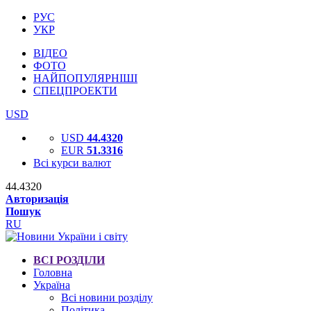
РУС
УКР
ВІДЕО
ФОТО
НАЙПОПУЛЯРНІШІ
СПЕЦПРОЕКТИ
USD
USD
44.4320
EUR
51.3316
Всі курси валют
44.4320
Авторизація
Пошук
RU
ВСІ РОЗДІЛИ
Головна
Україна
Всі новини розділу
Політика