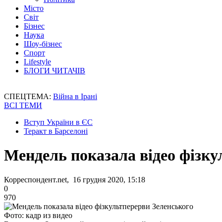
Місто
Світ
Бізнес
Наука
Шоу-бізнес
Спорт
Lifestyle
БЛОГИ ЧИТАЧІВ
СПЕЦТЕМА:
Війна в Ірані
ВСІ ТЕМИ
Вступ України в ЄС
Теракт в Барселоні
Мендель показала відео фізку
Корреспондент.net, 16 грудня 2020, 15:18
0
970
Фото: кадр из видео