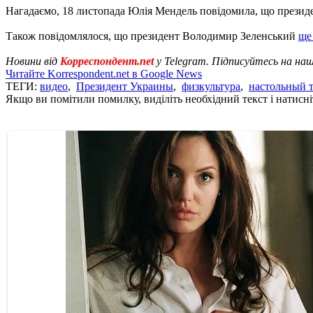
Нагадаємо, 18 листопада Юлія Мендель повідомила, що прези
Також повідомлялося, що президент Володимир Зеленський
ще
Новини від
Корреспондент.net
у Telegram. Підписуйтесь на на
Читайте Korrespondent.net в Google News
ТЕГИ:
видео
,
Президент Украины
,
физкультура
,
настольный 
Якщо ви помітили помилку, виділіть необхідний текст і натисніт