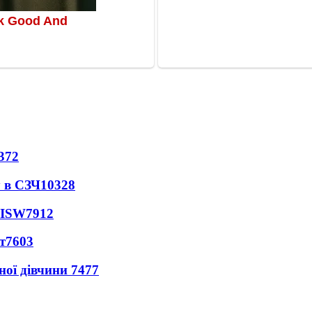
372
 в СЗЧ
10328
 ISW
7912
т
7603
ної дівчини
7477