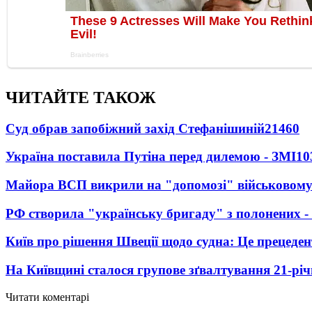
ЧИТАЙТЕ ТАКОЖ
Суд обрав запобіжний захід Стефанішиній
21460
Україна поставила Путіна перед дилемою - ЗМІ
10
Майора ВСП викрили на "допомозі" військовому
РФ створила "українську бригаду" з полонених -
Київ про рішення Швеції щодо судна: Це прецеден
На Київщині сталося групове зґвалтування 21-річ
Читати коментарі