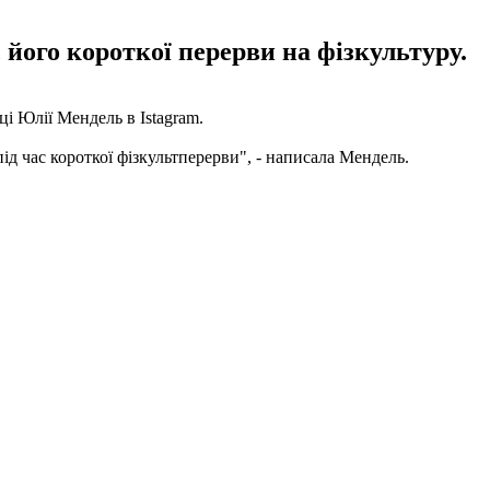
 його короткої перерви на фізкультуру.
і Юлії Мендель в Istagram.
д час короткої фізкультперерви", - написала Мендель.