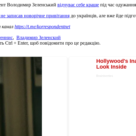
дент Володимир Зеленський
відчуває себе краще
під час одужання 
 не записав новорічне привітання
до українців, але вже йде підго
ш канал
https://t.me/korrespondentnet
теннис
,
Владимир Зеленский
ь Ctrl + Enter, щоб повідомити про це редакцію.