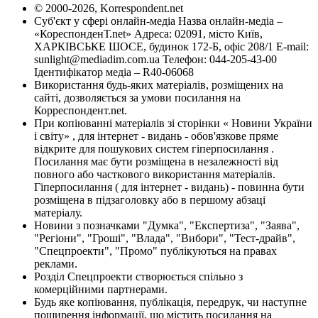
© 2000-2026, Korrespondent.net
Суб'єкт у сфері онлайн-медіа Назва онлайн-медіа –
«КореспонденТ.net» Адреса: 02091, місто Київ,
ХАРКІВСЬКЕ ШОСЕ, будинок 172-Б, офіс 208/1 E-mail:
sunlight@mediadim.com.ua
Телефон: 044-205-43-00
Ідентифікатор медіа – R40-06068
Використання будь-яких матеріалів, розміщених на
сайті, дозволяється за умови посилання на
Корреспондент.net.
При копіюванні матеріалів зі сторінки « Новини України
і світу» , для інтернет - видань - обов'язкове пряме
відкрите для пошукових систем гіперпосилання .
Посилання має бути розміщена в незалежності від
повного або часткового використання матеріалів.
Гіперпосилання ( для інтернет - видань) - повинна бути
розміщена в підзаголовку або в першому абзаці
матеріалу.
Новини з позначками "Думка", "Експертиза", "Заява",
"Регіони", "Гроші", "Влада", "Вибори", "Тест-драйв",
"Спецпроекти", "Промо" публікуються на правах
реклами.
Розділ Спецпроекти створюється спільно з
комерційними партнерами.
Будь яке копіювання, публікація, передрук, чи наступне
поширення інформації, що містить посилання на