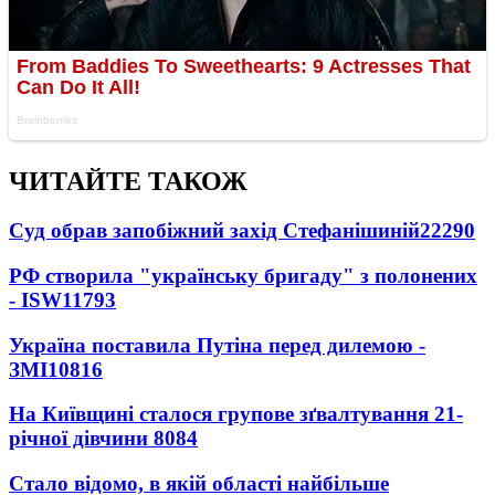
ЧИТАЙТЕ ТАКОЖ
Суд обрав запобіжний захід Стефанішиній
22290
РФ створила "українську бригаду" з полонених
- ISW
11793
Україна поставила Путіна перед дилемою -
ЗМІ
10816
На Київщині сталося групове зґвалтування 21-
річної дівчини
8084
Стало відомо, в якій області найбільше