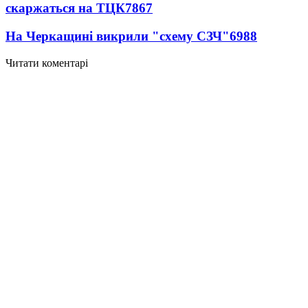
скаржаться на ТЦК
7867
На Черкащині викрили "схему СЗЧ"
6988
Читати коментарі