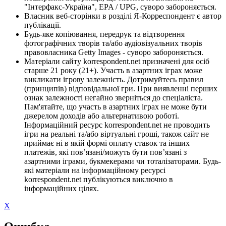
"Інтерфакс-Україна", EPA / UPG, суворо забороняється.
Власник веб-сторінки в розділі Я-Корреспондент є автор
публікації.
Будь-яке копіювання, передрук та відтворення
фотографічних творів та/або аудіовізуальних творів
правовласника Getty Images - суворо забороняється.
Матеріали сайту korrespondent.net призначені для осіб
старше 21 року (21+). Участь в азартних іграх може
викликати ігрову залежність. Дотримуйтесь правил
(принципів) відповідальної гри. При виявленні перших
ознак залежності негайно зверніться до спеціаліста.
Пам'ятайте, що участь в азартних іграх не може бути
джерелом доходів або альтернативою роботі.
Інформаційний ресурс korrespondent.net не проводить
ігри на реальні та/або віртуальні гроші, також сайт не
приймає ні в якій формі оплату ставок та інших
платежів, які пов’язані/можуть бути пов’язані з
азартними іграми, букмекерами чи тоталізаторами. Будь-
які матеріали на інформаційному ресурсі
korrespondent.net публікуються виключно в
інформаційних цілях.
X