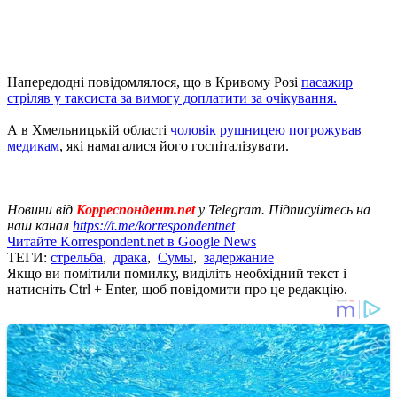
Напередодні повідомлялося, що в Кривому Розі
пасажир
стріляв у таксиста за вимогу доплатити за очікування.
А в Хмельницькій області
чоловік рушницею погрожував
медикам
, які намагалися його госпіталізувати.
Новини від
Корреспондент.net
у Telegram. Підписуйтесь на
наш канал
https://t.me/korrespondentnet
Читайте Korrespondent.net в Google News
ТЕГИ:
стрельба
,
драка
,
Сумы
,
задержание
Якщо ви помітили помилку, виділіть необхідний текст і
натисніть Ctrl + Enter, щоб повідомити про це редакцію.