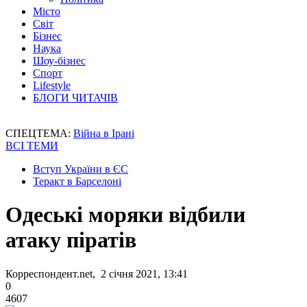
Місто
Світ
Бізнес
Наука
Шоу-бізнес
Спорт
Lifestyle
БЛОГИ ЧИТАЧІВ
СПЕЦТЕМА:
Війна в Ірані
ВСІ ТЕМИ
Вступ України в ЄС
Теракт в Барселоні
Одеські моряки відбили
атаку піратів
Корреспондент.net, 2 січня 2021, 13:41
0
4607