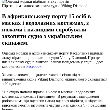
Пірати намагалися захопити судно Viking Diamond
В африканському порту 15 осіб в
масках і водолазних костюмах, з
ножами і палицями спробували
захопити судно з українським
екіпажем.
Одеські моряки в африканському порту Касабланка відбили
атаку піратів, що напали на судно Viking Diamond. Про це
член екіпажу судна Микола Іващук повідомив у групі Одеса
как она есть в
Facebook
.
За його словами, інцидент стався 1 січня під час
вивантаження судна Viking Diamond, екіпаж якого складається
з 20 одеситів.
"На судно напали пірати. 15 осіб в масках і водолазних
костюмах, з ножами і палицями. В результаті злагодженої
роботи команди одеситів напад вдалося відбити, а підоспілі
військові змогли затримати частину нападників", - повідомив
Іващук.