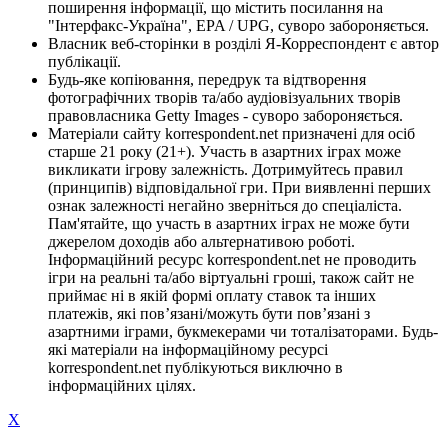
поширення інформації, що містить посилання на
"Інтерфакс-Україна", EPA / UPG, суворо забороняється.
Власник веб-сторінки в розділі Я-Корреспондент є автор
публікації.
Будь-яке копіювання, передрук та відтворення
фотографічних творів та/або аудіовізуальних творів
правовласника Getty Images - суворо забороняється.
Матеріали сайту korrespondent.net призначені для осіб
старше 21 року (21+). Участь в азартних іграх може
викликати ігрову залежність. Дотримуйтесь правил
(принципів) відповідальної гри. При виявленні перших
ознак залежності негайно зверніться до спеціаліста.
Пам'ятайте, що участь в азартних іграх не може бути
джерелом доходів або альтернативою роботі.
Інформаційний ресурс korrespondent.net не проводить
ігри на реальні та/або віртуальні гроші, також сайт не
приймає ні в якій формі оплату ставок та інших
платежів, які пов’язані/можуть бути пов’язані з
азартними іграми, букмекерами чи тоталізаторами. Будь-
які матеріали на інформаційному ресурсі
korrespondent.net публікуються виключно в
інформаційних цілях.
X