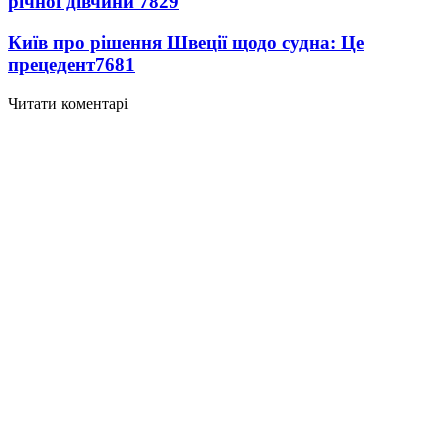
річної дівчини
7829
Київ про рішення Швеції щодо судна: Це
прецедент
7681
Читати коментарі