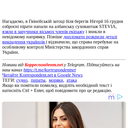
Нагадаємо, в Гвінейській затоці біля берегів Нігерії 16 грудня
озброєні пірати напали на албанську суховантаж STEVIA,
взяли в заручники вісьмох членів екіпажу
і зникли в
невідомому напрямку. Пізніше
дипломати розкрили деталі
викрадення українців
і відзначили, що справа перебуває на
особливому контролі Міністерства закордонних справ
України.
Новини від
Корреспондент.net
у Telegram. Підписуйтесь на
наш канал
https://t.me/korrespondentnet
Читайте Korrespondent.net в Google News
ТЕГИ:
судно
,
пираты
,
моряки
,
атака
Якщо ви помітили помилку, виділіть необхідний текст і
натисніть Ctrl + Enter, щоб повідомити про це редакцію.