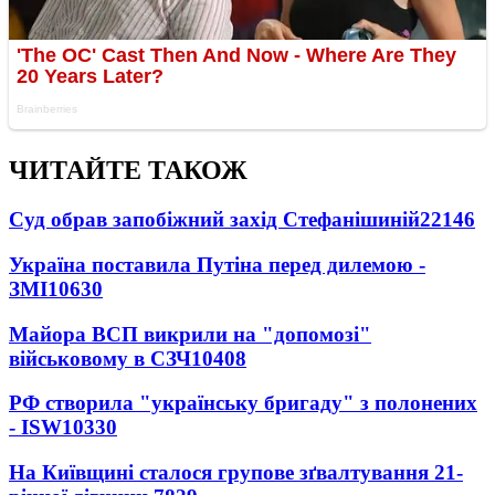
ЧИТАЙТЕ ТАКОЖ
Суд обрав запобіжний захід Стефанішиній
22146
Україна поставила Путіна перед дилемою -
ЗМІ
10630
Майора ВСП викрили на "допомозі"
військовому в СЗЧ
10408
РФ створила "українську бригаду" з полонених
- ISW
10330
На Київщині сталося групове зґвалтування 21-