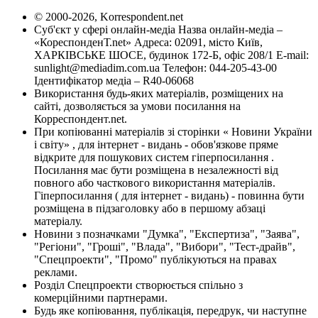
© 2000-2026, Korrespondent.net
Суб'єкт у сфері онлайн-медіа Назва онлайн-медіа –
«КореспонденТ.net» Адреса: 02091, місто Київ,
ХАРКІВСЬКЕ ШОСЕ, будинок 172-Б, офіс 208/1 E-mail:
sunlight@mediadim.com.ua
Телефон: 044-205-43-00
Ідентифікатор медіа – R40-06068
Використання будь-яких матеріалів, розміщених на
сайті, дозволяється за умови посилання на
Корреспондент.net.
При копіюванні матеріалів зі сторінки « Новини України
і світу» , для інтернет - видань - обов'язкове пряме
відкрите для пошукових систем гіперпосилання .
Посилання має бути розміщена в незалежності від
повного або часткового використання матеріалів.
Гіперпосилання ( для інтернет - видань) - повинна бути
розміщена в підзаголовку або в першому абзаці
матеріалу.
Новини з позначками "Думка", "Експертиза", "Заява",
"Регіони", "Гроші", "Влада", "Вибори", "Тест-драйв",
"Спецпроекти", "Промо" публікуються на правах
реклами.
Розділ Спецпроекти створюється спільно з
комерційними партнерами.
Будь яке копіювання, публікація, передрук, чи наступне