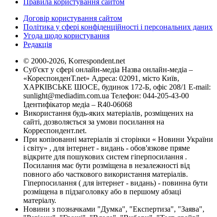
Правила користування сайтом
Договір користування сайтом
Політика у сфері конфіденційності і персональних даних
Угода щодо користування
Редакція
© 2000-2026, Korrespondent.net
Суб'єкт у сфері онлайн-медіа Назва онлайн-медіа –
«КореспонденТ.net» Адреса: 02091, місто Київ,
ХАРКІВСЬКЕ ШОСЕ, будинок 172-Б, офіс 208/1 E-mail:
sunlight@mediadim.com.ua
Телефон: 044-205-43-00
Ідентифікатор медіа – R40-06068
Використання будь-яких матеріалів, розміщених на
сайті, дозволяється за умови посилання на
Корреспондент.net.
При копіюванні матеріалів зі сторінки « Новини України
і світу» , для інтернет - видань - обов'язкове пряме
відкрите для пошукових систем гіперпосилання .
Посилання має бути розміщена в незалежності від
повного або часткового використання матеріалів.
Гіперпосилання ( для інтернет - видань) - повинна бути
розміщена в підзаголовку або в першому абзаці
матеріалу.
Новини з позначками "Думка", "Експертиза", "Заява",