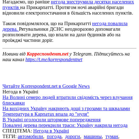
Нагадаємо, що раніше
негода знеструмила десятки населених
пунктів
на Прикарпатті. Протягом ночі аварійні бригади
відновили електропостачання в більшість населених пунктів.
Також повідомлялося, що на Прикарпатті
негода повалила
дерева.
Рятувальники ДСНС неодноразово допомагали
розпилювати дерева, що впали на дахи будинків або на
проїжджі частини доріг.
Новини від
Корреспондент.net
у Telegram. Підписуйтесь на
наш канал
https://t.me/korrespondentnet
Читайте Korrespondent.net в Google News
Негода в Україні
На Волині семеро людей втратили свідомість через влучання
блискавки
На вихідних Україну накриють дощі з грозами та шквалами
Температура в Карпатах впала до "нуля"
В Україні оголосили штормове попередження
Повалені дерева перекрили траси: Україну накрила негода
СПЕЦТЕМА:
Негода в Україні
ТЕГИ:
автомобили
,
погода
,
дороги
,
машины
,
туман
,