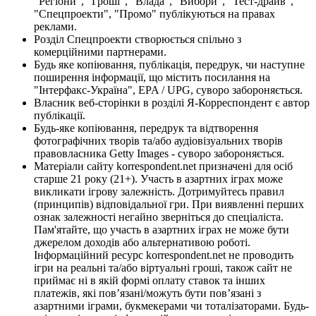
"Регіони", "Гроші", "Влада", "Вибори", "Тест-драйв",
"Спецпроекти", "Промо" публікуються на правах
реклами.
Розділ Спецпроекти створюється спільно з
комерційними партнерами.
Будь яке копіювання, публікація, передрук, чи наступне
поширення інформації, що містить посилання на
"Інтерфакс-Україна", EPA / UPG, суворо забороняється.
Власник веб-сторінки в розділі Я-Корреспондент є автор
публікації.
Будь-яке копіювання, передрук та відтворення
фотографічних творів та/або аудіовізуальних творів
правовласника Getty Images - суворо забороняється.
Матеріали сайту korrespondent.net призначені для осіб
старше 21 року (21+). Участь в азартних іграх може
викликати ігрову залежність. Дотримуйтесь правил
(принципів) відповідальної гри. При виявленні перших
ознак залежності негайно зверніться до спеціаліста.
Пам'ятайте, що участь в азартних іграх не може бути
джерелом доходів або альтернативою роботі.
Інформаційний ресурс korrespondent.net не проводить
ігри на реальні та/або віртуальні гроші, також сайт не
приймає ні в якій формі оплату ставок та інших
платежів, які пов’язані/можуть бути пов’язані з
азартними іграми, букмекерами чи тоталізаторами. Будь-