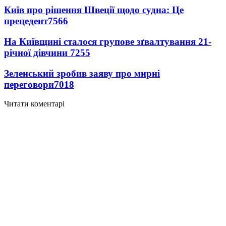
Київ про рішення Швеції щодо судна: Це
прецедент
7566
На Київщині сталося групове зґвалтування 21-
річної дівчини
7255
Зеленський зробив заяву про мирні
переговори
7018
Читати коментарі