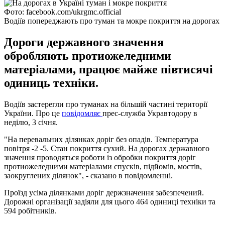
Фото: facebook.com/ukrgmc.official
Водіїв попереджають про туман та мокре покриття на дорогах
Дороги державного значення
обробляють протиожеледними
матеріалами, працює майже півтисячі
одиниць техніки.
Водіїв застерегли про туманах на більшій частині території
України. Про це
повідомляє
прес-служба Укравтодору в
неділю, 3 січня.
"На перевальних ділянках доріг без опадів. Температура
повітря -2 -5. Стан покриття сухий. На дорогах державного
значення проводяться роботи із обробки покриття доріг
протиожеледними матеріалами спусків, підйомів, мостів,
заокруглених ділянок", - сказано в повідомленні.
Проїзд усіма ділянками доріг держзначення забезпечений.
Дорожні організації задіяли для цього 464 одиниці техніки та
594 робітників.