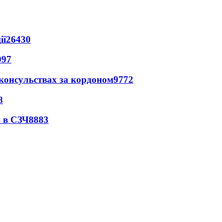
ії
26430
097
 консульствах за кордоном
9772
8
 в СЗЧ
8883