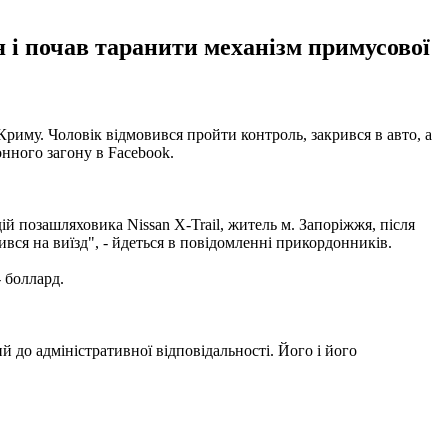
і почав таранити механізм примусової
иму. Чоловік відмовився пройти контроль, закрився в авто, а
нного загону в Facebook.
 позашляховика Nissan X-Trail, житель м. Запоріжжя, після
вся на виїзд", - йдеться в повідомленні прикордонників.
 боллард.
до адміністративної відповідальності. Його і його