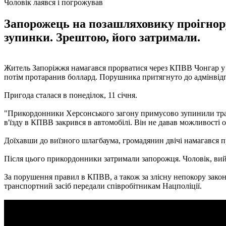
Чоловік лаявся і погрожував
Запорожець на позашляховику проігнор
зупинки. Зрештою, його затримали.
Житель Запоріжжя намагався прорватися через КПВВ Чонгар у Х
потім протаранив боллард. Порушника притягнуто до адмінвідпо
Пригода сталася в понеділок, 11 січня.
"Прикордонники Херсонського загону примусово зупинили транс
в'їзду в КПВВ закрився в автомобілі. Він не давав можливості 
Доїхавши до виїзного шлагбаума, громадянин двічі намагався п
Після цього прикордонники затримали запорожця. Чоловік, вийш
За порушення правил в КПВВ, а також за злісну непокору закон
транспортний засіб передали співробітникам Нацполіції.