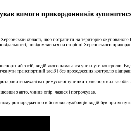
ував вимоги прикордонників зупинитися 
ерсонській області, щоб потрапити на територію окупованого Кр
відальності, повідомляється на сторінці Херсонського прикордо
портний засіб, водій якого намагався уникнути контролю. Водій
оглянути транспортний засіб і без проходження контролю відправи
ротаранити механізм примусової зупинки транспортних засобів -
овши з авто, чинив опір, лаявся і погрожував.
ному розпорядженню військовослужбовців водій був притягнутий 