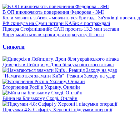
В ОП виключають повернення Федорова - ЗМІ
Коли мовчить зв'язок - мовчить уся бригада. Зв'язківці просять
РФ скинула на Суми чотири КАБи: є постраждалі
Підозра Стефанішиній: САП просить 13,3 млн застави
Корецький назвав кроки для порятунку бізнеса
Сюжети
Диверсія в Лейпцигу. Дрон біля українського літака
"Намагаються зламати Київ". Реакція Заходу на удар
Вторгнення Росії в Україну. Онлайн
Війна на Близькому Сході. Онлайн
Підсумки 4.8: Сафарі у Херсоні і підсумки операції