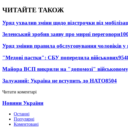
ЧИТАЙТЕ ТАКОЖ
Уряд ухвалив зміни щодо відстрочки від мобілізац
Зеленський зробив заяву про мирні переговори
10
Уряд змінив правила обслуговування чоловіків у
"Медові пастки": СБУ попередила військових
954
Майора ВСП викрили на "допомозі" військовому
Залужний: Україна не вступить до НАТО
8504
Читати коментарі
Новини України
Останні
Популярні
Коментовані