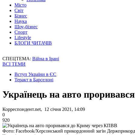
Місто
Світ
Бізнес
Наука
Шоу-бізнес
Спорт
Lifestyle
БЛОГИ ЧИТАЧІВ
СПЕЦТЕМА:
Війна в Ірані
ВСІ ТЕМИ
Вступ України в ЄС
Теракт в Барселоні
Українець на авто проривавс
Корреспондент.net, 12 січня 2021, 14:09
0
920
Фото: Facebook/Херсонський прикордонний загін Держприкор