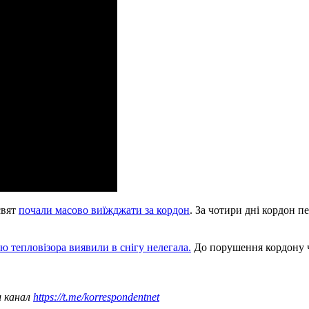
свят
почали масово виїжджати за кордон
. За чотири дні кордон п
ю тепловізора виявили в снігу нелегала.
До порушення кордону ч
ш канал
https://t.me/korrespondentnet