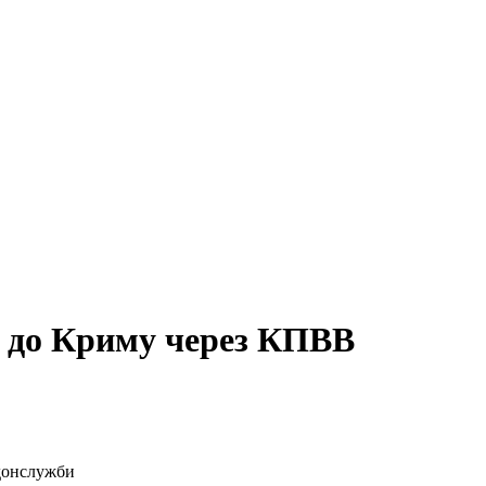
я до Криму через КПВВ
донслужби