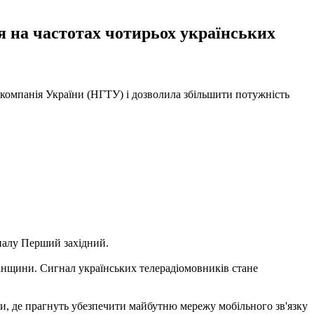
ся на частотах чотирьох українських
окомпанія України (НГТУ) і дозволила збільшити потужність
аналу Перший західний.
ганщини. Сигнал українських телерадіомовників стане
ки, де прагнуть убезпечити майбутню мережу мобільного зв'язку