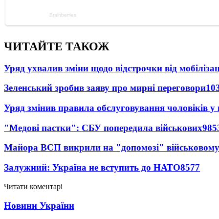
ЧИТАЙТЕ ТАКОЖ
Уряд ухвалив зміни щодо відстрочки від мобілізац
Зеленський зробив заяву про мирні переговори
10
Уряд змінив правила обслуговування чоловіків у
"Медові пастки": СБУ попередила військових
985
Майора ВСП викрили на "допомозі" військовому
Залужний: Україна не вступить до НАТО
8577
Читати коментарі
Новини України