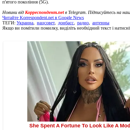
п'ятого покоління (5G).
Новини від
Корреспондент.net
в Telegram. Підписуйтесь на на
Читайте Korrespondent.net в Google News
ТЕГИ:
Украина
,
нацсовет
,
донбасс
,
радио
,
антенны
Якщо ви помітили помилку, виділіть необхідний текст і натисніт