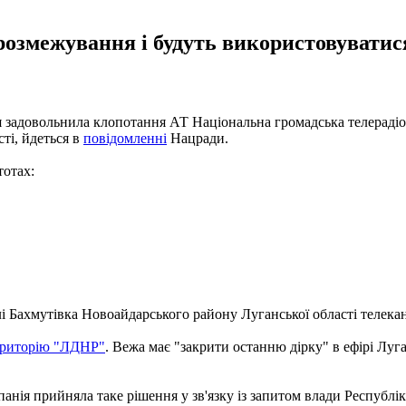
 розмежування і будуть використовувати
ня задовольнила клопотання АТ Національна громадська телераді
сті, йдеться в
повідомленні
Нацради.
тотах:
лі Бахмутівка Новоайдарського району Луганської області телек
територію "ЛДНР"
. Вежа має "закрити останню дірку" в ефірі Лу
анія прийняла таке рішення у зв'язку із запитом влади Республі