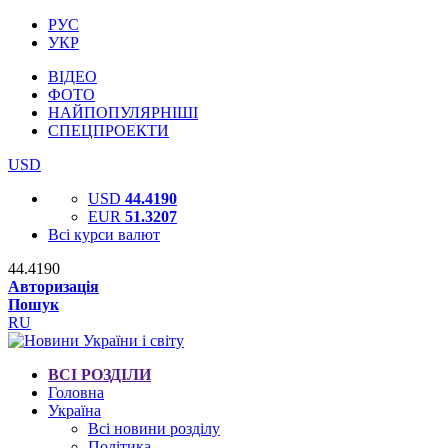
РУС
УКР
ВІДЕО
ФОТО
НАЙПОПУЛЯРНІШІ
СПЕЦПРОЕКТИ
USD
USD
44.4190
EUR
51.3207
Всі курси валют
44.4190
Авторизація
Пошук
RU
ВСІ РОЗДІЛИ
Головна
Україна
Всі новини розділу
Політика