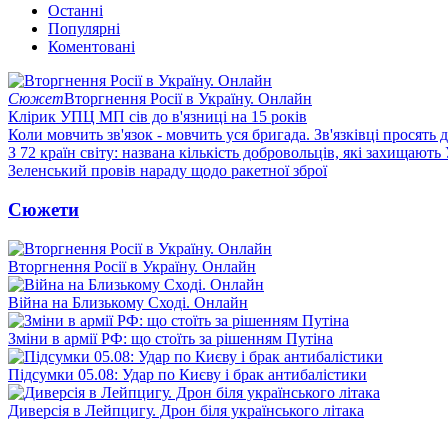
Останні
Популярні
Коментовані
Сюжет
Вторгнення Росії в Україну. Онлайн
Клірик УПЦ МП сів до в'язниці на 15 років
Коли мовчить зв'язок - мовчить уся бригада. Зв'язківці просять
З 72 країн світу: названа кількість добровольців, які захищають
Зеленський провів нараду щодо ракетної зброї
Сюжети
Вторгнення Росії в Україну. Онлайн
Війна на Близькому Сході. Онлайн
Зміни в армії РФ: що стоїть за рішенням Путіна
Підсумки 05.08: Удар по Києву і брак антибалістики
Диверсія в Лейпцигу. Дрон біля українського літака