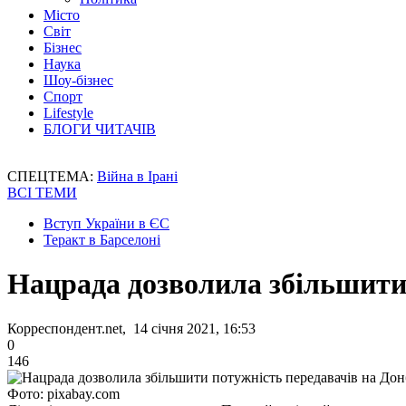
Місто
Світ
Бізнес
Наука
Шоу-бізнес
Спорт
Lifestyle
БЛОГИ ЧИТАЧІВ
СПЕЦТЕМА:
Війна в Ірані
ВСІ ТЕМИ
Вступ України в ЄС
Теракт в Барселоні
Нацрада дозволила збільшити 
Корреспондент.net, 14 січня 2021, 16:53
0
146
Фото: pixabay.com