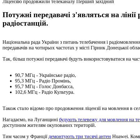
Ліцензію продовжили телеканалу Перший західний
Потужні передавачі з'являться на лінії
радіостанцій.
Національна рада України з питань телебачення і радіомовлен
передавачів на чотирьох частотах у місті Гірник Донецької обла
Так, більш потужні передавачі будуть використовуватися на час
90,7 МГц - Українське радіо,
95,3 МГц - Радіо Промінь,
95,7 МГц - Голос Донбасса,
102,6 МГц - Радіо Культура.
Також стало відомо про продовження ліцензії на мовлення в се
Нагадаємо, на Луганщині
будують телевежу для мовлення на 
доступним жителям окупованих територій.
Тим часом у Франції
демонтують три тисячі антен
Huawei. Комп