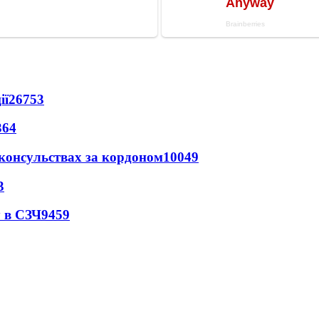
ії
26753
364
 консульствах за кордоном
10049
3
 в СЗЧ
9459