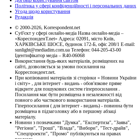
Договір користування сайтом
Політика у сфері конфіденційності і персональних даних
Угода щодо користування
Редакція
© 2000-2026, Korrespondent.net
Суб'єкт у сфері онлайн-медіа Назва онлайн-медіа –
«КореспонденТ.net» Адреса: 02091, місто Київ,
ХАРКІВСЬКЕ ШОСЕ, будинок 172-Б, офіс 208/1 E-mail:
sunlight@mediadim.com.ua
Телефон: 044-205-43-00
Ідентифікатор медіа – R40-06068
Використання будь-яких матеріалів, розміщених на
сайті, дозволяється за умови посилання на
Корреспондент.net.
При копіюванні матеріалів зі сторінки « Новини України
і світу» , для інтернет - видань - обов'язкове пряме
відкрите для пошукових систем гіперпосилання .
Посилання має бути розміщена в незалежності від
повного або часткового використання матеріалів.
Гіперпосилання ( для інтернет - видань) - повинна бути
розміщена в підзаголовку або в першому абзаці
матеріалу.
Новини з позначками "Думка", "Експертиза", "Заява",
"Регіони", "Гроші", "Влада", "Вибори", "Тест-драйв",
"Спецпроекти", "Промо" публікуються на правах