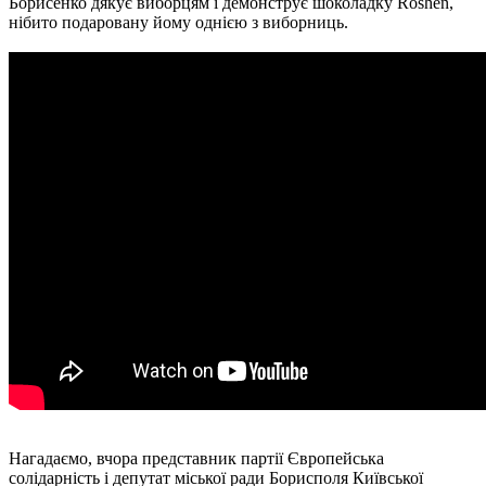
Борисенко дякує виборцям і демонструє шоколадку Roshen,
нібито подаровану йому однією з виборниць.
Нагадаємо, вчора представник партії Європейська
солідарність і депутат міської ради Борисполя Київської