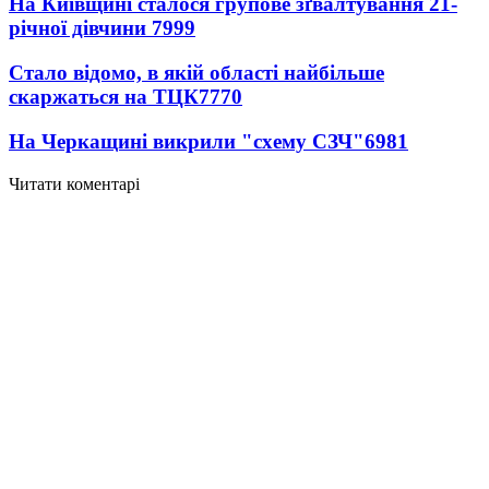
На Київщині сталося групове зґвалтування 21-
річної дівчини
7999
Стало відомо, в якій області найбільше
скаржаться на ТЦК
7770
На Черкащині викрили "схему СЗЧ"
6981
Читати коментарі