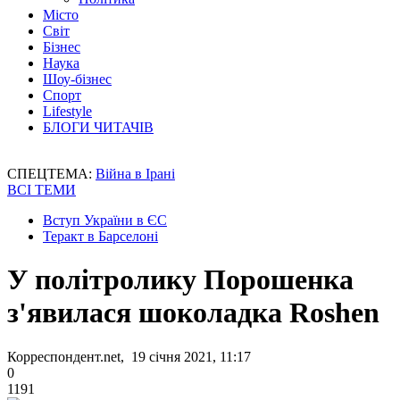
Місто
Світ
Бізнес
Наука
Шоу-бізнес
Спорт
Lifestyle
БЛОГИ ЧИТАЧІВ
СПЕЦТЕМА:
Війна в Ірані
ВСІ ТЕМИ
Вступ України в ЄС
Теракт в Барселоні
У політролику Порошенка
з'явилася шоколадка Roshen
Корреспондент.net, 19 січня 2021, 11:17
0
1191