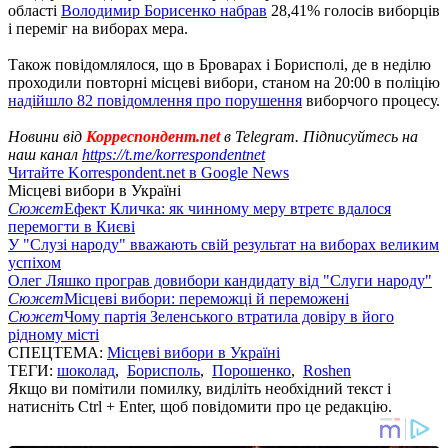
області
Володимир Борисенко набрав
28,41% голосів виборців
і переміг на виборах мера.
Також повідомлялося, що в Броварах і Борисполі, де в неділю
проходили повторні місцеві вибори, станом на 20:00 в поліцію
надійшло 82 повідомлення про порушення
виборчого процесу.
Новини від
Корреспондент.net
в Telegram. Підписуйтесь на
наш канал
https://t.me/korrespondentnet
Читайте Korrespondent.net в Google News
Місцеві вибори в Україні
Сюжет
Ефект Кличка: як чинному меру втретє вдалося
перемогти в Києві
У "Слузі народу" вважають свій результат на виборах великим
успіхом
Олег Ляшко програв довибори кандидату від "Слуги народу"
Сюжет
Місцеві вибори: переможці й переможені
Сюжет
Чому партія Зеленського втратила довіру в його
рідному місті
СПЕЦТЕМА:
Місцеві вибори в Україні
ТЕГИ:
шоколад
,
Борисполь
,
Порошенко
,
Roshen
Якщо ви помітили помилку, виділіть необхідний текст і
натисніть Ctrl + Enter, щоб повідомити про це редакцію.