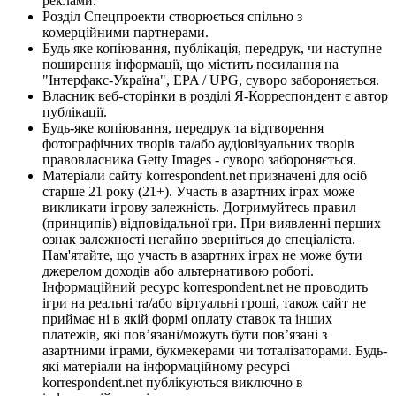
реклами.
Розділ Спецпроекти створюється спільно з
комерційними партнерами.
Будь яке копіювання, публікація, передрук, чи наступне
поширення інформації, що містить посилання на
"Інтерфакс-Україна", EPA / UPG, суворо забороняється.
Власник веб-сторінки в розділі Я-Корреспондент є автор
публікації.
Будь-яке копіювання, передрук та відтворення
фотографічних творів та/або аудіовізуальних творів
правовласника Getty Images - суворо забороняється.
Матеріали сайту korrespondent.net призначені для осіб
старше 21 року (21+). Участь в азартних іграх може
викликати ігрову залежність. Дотримуйтесь правил
(принципів) відповідальної гри. При виявленні перших
ознак залежності негайно зверніться до спеціаліста.
Пам'ятайте, що участь в азартних іграх не може бути
джерелом доходів або альтернативою роботі.
Інформаційний ресурс korrespondent.net не проводить
ігри на реальні та/або віртуальні гроші, також сайт не
приймає ні в якій формі оплату ставок та інших
платежів, які пов’язані/можуть бути пов’язані з
азартними іграми, букмекерами чи тоталізаторами. Будь-
які матеріали на інформаційному ресурсі
korrespondent.net публікуються виключно в