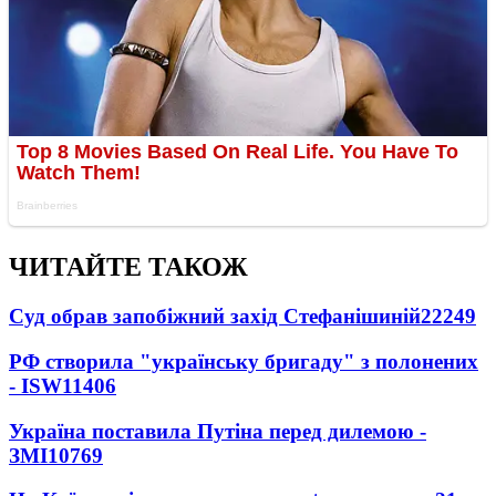
ЧИТАЙТЕ ТАКОЖ
Суд обрав запобіжний захід Стефанішиній
22249
РФ створила "українську бригаду" з полонених
- ISW
11406
Україна поставила Путіна перед дилемою -
ЗМІ
10769