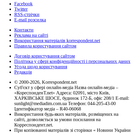
Facebook
Twitter
RSS-стрічки
E-mail розсилка
Контакти
Реклама на сайті
Використання матеріалів korrespondent.net
Правила користування сайтом
Договір користування сайтом
Політика у сфері конфіденційності і персональних даних
Угода щодо користування
Редакція
© 2000-2026, Korrespondent.net
Суб'єкт у сфері онлайн-медіа Назва онлайн-медіа –
«КореспонденТ.net» Адреса: 02091, місто Київ,
ХАРКІВСЬКЕ ШОСЕ, будинок 172-Б, офіс 208/1 E-mail:
sunlight@mediadim.com.ua
Телефон: 044-205-43-00
Ідентифікатор медіа – R40-06068
Використання будь-яких матеріалів, розміщених на
сайті, дозволяється за умови посилання на
Корреспондент.net.
При копіюванні матеріалів зі сторінки « Новини України