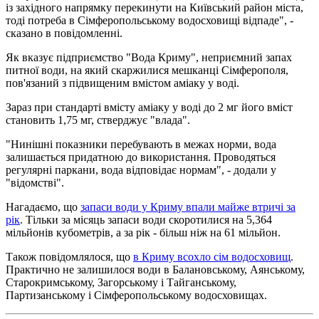
із західного напрямку перекинути на Київський район міста,
тоді потреба в Сімферопольському водосховищі відпаде", -
сказано в повідомленні.
Як вказує підприємство "Вода Криму", неприємний запах
питної води, на який скаржилися мешканці Сімферополя,
пов'язаний з підвищеним вмістом аміаку у воді.
Зараз при стандарті вмісту аміаку у воді до 2 мг його вміст
становить 1,75 мг, стверджує "влада".
"Нинішні показники перебувають в межах норми, вода
залишається придатною до використання. Проводяться
регулярні паркани, вода відповідає нормам", - додали у
"відомстві".
Нагадаємо, що
запаси води у Криму впали майже втричі за
рік
. Тільки за місяць запаси води скоротилися на 5,364
мільйонів кубометрів, а за рік - більш ніж на 61 мільйон.
Також повідомлялося, що
в Криму всохло сім водосховищ
.
Практично не залишилося води в Балановському, Аянському,
Старокримському, Загорському і Тайганському,
Партизанському і Сімферопольському водосховищах.