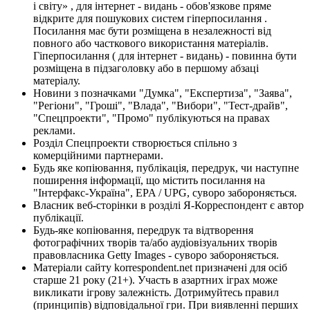
і світу» , для інтернет - видань - обов'язкове пряме
відкрите для пошукових систем гіперпосилання .
Посилання має бути розміщена в незалежності від
повного або часткового використання матеріалів.
Гіперпосилання ( для інтернет - видань) - повинна бути
розміщена в підзаголовку або в першому абзаці
матеріалу.
Новини з позначками "Думка", "Експертиза", "Заява",
"Регіони", "Гроші", "Влада", "Вибори", "Тест-драйв",
"Спецпроекти", "Промо" публікуються на правах
реклами.
Розділ Спецпроекти створюється спільно з
комерційними партнерами.
Будь яке копіювання, публікація, передрук, чи наступне
поширення інформації, що містить посилання на
"Інтерфакс-Україна", EPA / UPG, суворо забороняється.
Власник веб-сторінки в розділі Я-Корреспондент є автор
публікації.
Будь-яке копіювання, передрук та відтворення
фотографічних творів та/або аудіовізуальних творів
правовласника Getty Images - суворо забороняється.
Матеріали сайту korrespondent.net призначені для осіб
старше 21 року (21+). Участь в азартних іграх може
викликати ігрову залежність. Дотримуйтесь правил
(принципів) відповідальної гри. При виявленні перших