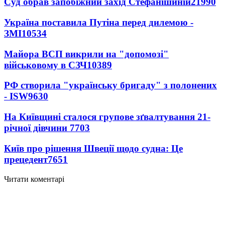
Суд обрав запобіжний захід Стефанішиній
21990
Україна поставила Путіна перед дилемою -
ЗМІ
10534
Майора ВСП викрили на "допомозі"
військовому в СЗЧ
10389
РФ створила "українську бригаду" з полонених
- ISW
9630
На Київщині сталося групове зґвалтування 21-
річної дівчини
7703
Київ про рішення Швеції щодо судна: Це
прецедент
7651
Читати коментарі