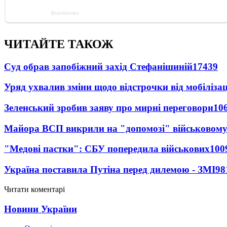
ЧИТАЙТЕ ТАКОЖ
Суд обрав запобіжний захід Стефанішиній
17439
Уряд ухвалив зміни щодо відстрочки від мобілізац
Зеленський зробив заяву про мирні переговори
10
Майора ВСП викрили на "допомозі" військовому
"Медові пастки": СБУ попередила військових
100
Україна поставила Путіна перед дилемою - ЗМІ
98
Читати коментарі
Новини України