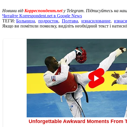
Новини від
Корреспондент.net
у Telegram. Підписуйтесь на на
Читайте Korrespondent.net в Google News
ТЕГИ:
Больница
,
подросток
,
Полтава
,
изнасилование
,
изнаси
Якщо ви помітили помилку, виділіть необхідний текст і натисніт