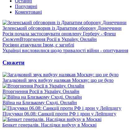
Останні
Популярні
Коментовані
Зеленський обговорив із Драпатим оборону Донеччини
Росія почала застосовувати оновлену Герберу - Флеш
Сюжет
Вторгнення Росії в Україну. Онлайн
Росіяни атакували Ізюм, є загиблі
Українці висловилися щодо тривалості війни - опитування
Сюжети
Загадковий звук вибуху налякав Москву: що це було
Вторгнення Росії в Україну. Онлайн
Війна на Близькому Сході. Онлайн
Підсумки 06.08: Санкції проти РФ і дрон у Лейпцигу
Бенкет генералів. Наслідки вибуху в Москві