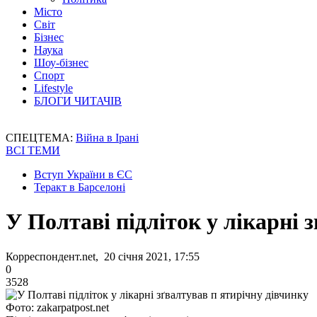
Місто
Світ
Бізнес
Наука
Шоу-бізнес
Спорт
Lifestyle
БЛОГИ ЧИТАЧІВ
СПЕЦТЕМА:
Війна в Ірані
ВСІ ТЕМИ
Вступ України в ЄС
Теракт в Барселоні
У Полтаві підліток у лікарні 
Корреспондент.net, 20 січня 2021, 17:55
0
3528
Фото: zakarpatpost.net