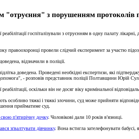
ом "отруєння" з порушенням протоколів п
еабілітації госпіталізували з отруєнням в одну палату лікарні, д
1 року правоохоронці провели слідчий експеримент за участю підо
доведена, відзначили в поліції.
ідлітка доведена. Проведені необхідні експертизи, які підтверджу
допомога", - розповів представник поліції Полтавщини Юрій Сул
еабілітації, оскільки він не досяг віку кримінальної відповідаль
оюють особливо тяжкі і тяжкі злочини, суд може прийняти відпові
рішення прийматиме суд.
 свою п'ятирічну дочку
. Чоловікові дали 10 років в'язниці.
ався зґвалтувати дівчинку
. Вона встигла зателефонувати бабусі, 