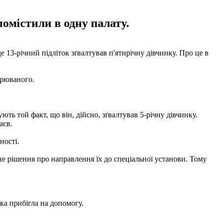
омістили в одну палату.
е 13-річний підліток зґвалтував п'ятирічну дівчинку. Про це в
зрюваного.
ють той факт, що він, дійсно, зґвалтував 5-річну дівчинку.
аєв.
ності.
дне рішення про направлення їх до спеціальної установи. Тому
яка прибігла на допомогу.