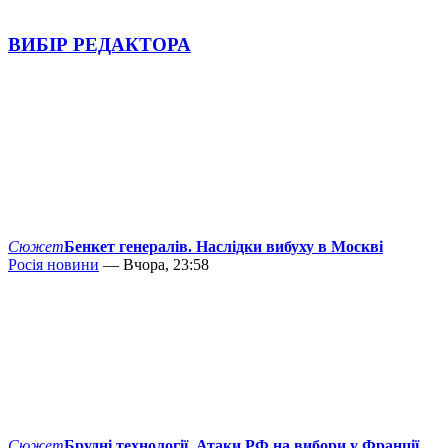
ВИБІР РЕДАКТОРА
Сюжет
Бенкет генералів. Наслідки вибуху в Москві
Росія новини
— Вчора, 23:58
Сюжет
Брудні технології. Атаки РФ на вибори у Франції