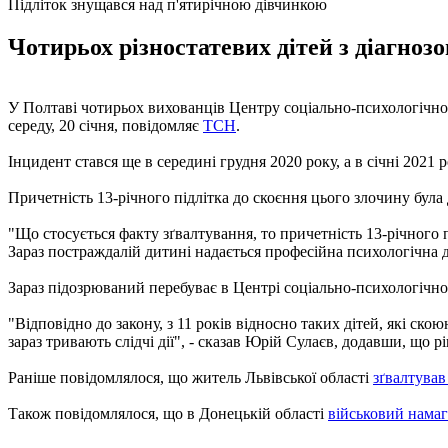
Підліток знущався над п'ятирічною дівчинкою
Чотирьох різностатевих дітей з діагноз
У Полтаві чотирьох вихованців Центру соціально-психологічної р
середу, 20 січня, повідомляє
ТСН
.
Інцидент стався ще в середині грудня 2020 року, а в січні 202
Причетність 13-річного підлітка до скоєння цього злочину була 
"Що стосується факту зґвалтування, то причетність 13-річного п
Зараз постраждалій дитині надається професійна психологічна 
Зараз підозрюваний перебуває в Центрі соціально-психологічної р
"Відповідно до закону, з 11 років відносно таких дітей, які ск
зараз тривають слідчі дії", - сказав Юрій Сулаєв, додавши, що 
Раніше повідомлялося, що житель Львівської області
зґвалтував
Також повідомлялося, що в Донецькій області
військовий намаг