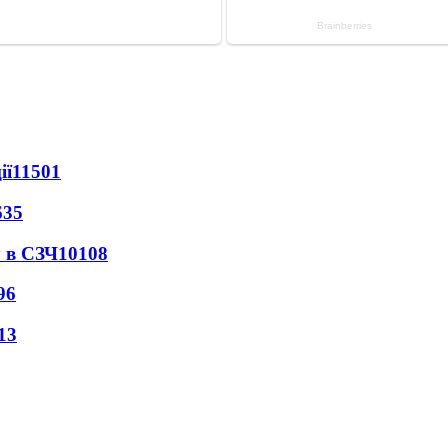
ії
11501
635
 в СЗЧ
10108
96
13