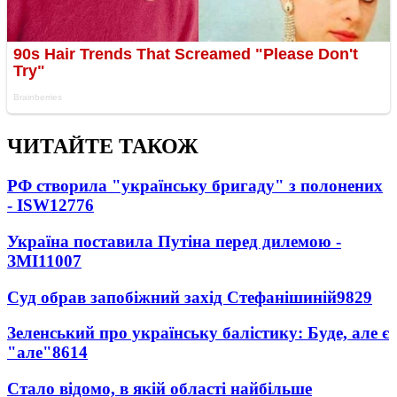
ЧИТАЙТЕ ТАКОЖ
РФ створила "українську бригаду" з полонених
- ISW
12776
Україна поставила Путіна перед дилемою -
ЗМІ
11007
Суд обрав запобіжний захід Стефанішиній
9829
Зеленський про українську балістику: Буде, але є
"але"
8614
Стало відомо, в якій області найбільше