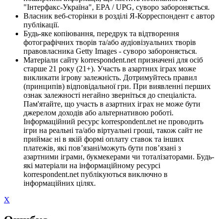
"Інтерфакс-Україна", EPA / UPG, суворо забороняється.
Власник веб-сторінки в розділі Я-Корреспондент є автор
публікації.
Будь-яке копіювання, передрук та відтворення
фотографічних творів та/або аудіовізуальних творів
правовласника Getty Images - суворо забороняється.
Матеріали сайту korrespondent.net призначені для осіб
старше 21 року (21+). Участь в азартних іграх може
викликати ігрову залежність. Дотримуйтесь правил
(принципів) відповідальної гри. При виявленні перших
ознак залежності негайно зверніться до спеціаліста.
Пам'ятайте, що участь в азартних іграх не може бути
джерелом доходів або альтернативою роботі.
Інформаційний ресурс korrespondent.net не проводить
ігри на реальні та/або віртуальні гроші, також сайт не
приймає ні в якій формі оплату ставок та інших
платежів, які пов’язані/можуть бути пов’язані з
азартними іграми, букмекерами чи тоталізаторами. Будь-
які матеріали на інформаційному ресурсі
korrespondent.net публікуються виключно в
інформаційних цілях.
X