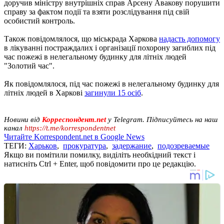
доручив міністру внутрішніх справ Арсену Авакову порушити
справу за фактом події та взяти розслідування під свій
особистий контроль.
Також повідомлялося, що міськрада Харкова
надасть допомогу
в лікуванні постраждалих і організації похорону загиблих під
час пожежі в нелегальному будинку для літніх людей
"Золотий час".
Як повідомлялося, під час пожежі в нелегальному будинку для
літніх людей в Харкові
загинули 15 осіб
.
Новини від
Корреспондент.net
у Telegram. Підписуйтесь на наш
канал
https://t.me/korrespondentnet
Читайте Korrespondent.net в Google News
ТЕГИ:
Харьков
,
прокуратура
,
задержание
,
подозреваемые
Якщо ви помітили помилку, виділіть необхідний текст і
натисніть Ctrl + Enter, щоб повідомити про це редакцію.