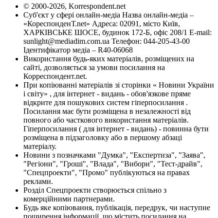
© 2000-2026, Korrespondent.net
Суб'єкт у сфері онлайн-медіа Назва онлайн-медіа –
«КореспонденТ.net» Адреса: 02091, місто Київ,
ХАРКІВСЬКЕ ШОСЕ, будинок 172-Б, офіс 208/1 E-mail:
sunlight@mediadim.com.ua
Телефон: 044-205-43-00
Ідентифікатор медіа – R40-06068
Використання будь-яких матеріалів, розміщених на
сайті, дозволяється за умови посилання на
Корреспондент.net.
При копіюванні матеріалів зі сторінки « Новини України
і світу» , для інтернет - видань - обов'язкове пряме
відкрите для пошукових систем гіперпосилання .
Посилання має бути розміщена в незалежності від
повного або часткового використання матеріалів.
Гіперпосилання ( для інтернет - видань) - повинна бути
розміщена в підзаголовку або в першому абзаці
матеріалу.
Новини з позначками "Думка", "Експертиза", "Заява",
"Регіони", "Гроші", "Влада", "Вибори", "Тест-драйв",
"Спецпроекти", "Промо" публікуються на правах
реклами.
Розділ Спецпроекти створюється спільно з
комерційними партнерами.
Будь яке копіювання, публікація, передрук, чи наступне
поширення інформації, що містить посилання на