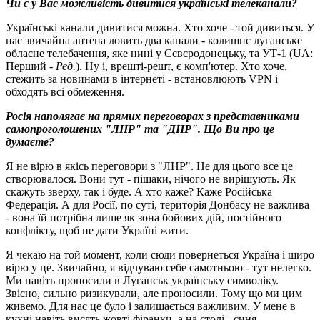
Чи є у Вас можливість дивитися українські телеканали?
Українські канали дивитися можна. Хто хоче - той дивиться. У
нас звичайна антена ловить два канали - колишнє луганське
обласне телебачення, яке нині у Сєвєродонецьку, та УТ-1 (UA:
Перший -
Ред.
). Ну і, врешті-решт, є комп'ютер. Хто хоче,
стежить за новинами в інтернеті - встановлюють VPN і
обходять всі обмеження.
Росія наполягає на прямих переговорах з представниками
самопроголошених "ЛНР" та "ДНР". Що Ви про це
думаєте?
Я не вірю в якісь переговори з "ЛНР". Не для цього все це
створювалося. Вони тут - пішаки, нічого не вирішують. Як
скажуть зверху, так і буде. А хто каже? Каже Російська
Федерація. А для Росії, по суті, територія Донбасу не важлива
- вона їй потрібна лише як зона бойових дій, постійного
конфлікту, щоб не дати Україні жити.
Я чекаю на той момент, коли сюди повернеться Україна і щиро
вірю у це. Звичайно, я відчуваю себе самотньою - тут нелегко.
Ми навіть проносили в Луганськ українську символіку.
Звісно, сильно ризикували, але проносили. Тому що ми цим
живемо. Для нас це було і залишається важливим. У мене в
кухні навіть висять жовті фіранки, а на столі - синя