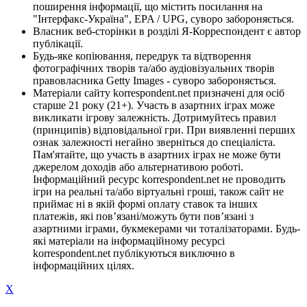
поширення інформації, що містить посилання на
"Інтерфакс-Україна", EPA / UPG, суворо забороняється.
Власник веб-сторінки в розділі Я-Корреспондент є автор
публікації.
Будь-яке копіювання, передрук та відтворення
фотографічних творів та/або аудіовізуальних творів
правовласника Getty Images - суворо забороняється.
Матеріали сайту korrespondent.net призначені для осіб
старше 21 року (21+). Участь в азартних іграх може
викликати ігрову залежність. Дотримуйтесь правил
(принципів) відповідальної гри. При виявленні перших
ознак залежності негайно зверніться до спеціаліста.
Пам'ятайте, що участь в азартних іграх не може бути
джерелом доходів або альтернативою роботі.
Інформаційний ресурс korrespondent.net не проводить
ігри на реальні та/або віртуальні гроші, також сайт не
приймає ні в якій формі оплату ставок та інших
платежів, які пов’язані/можуть бути пов’язані з
азартними іграми, букмекерами чи тоталізаторами. Будь-
які матеріали на інформаційному ресурсі
korrespondent.net публікуються виключно в
інформаційних цілях.
X