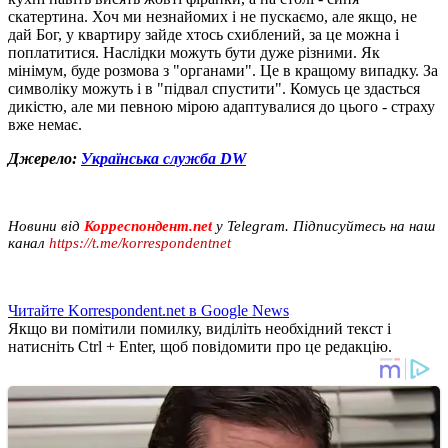
скатертина. Хоч ми незнайомих і не пускаємо, але якщо, не
дай Бог, у квартиру зайде хтось схиблений, за це можна і
поплатитися. Наслідки можуть бути дуже різними. Як
мінімум, буде розмова з "органами". Це в кращому випадку. За
символіку можуть і в "підвал спустити". Комусь це здасться
дикістю, але ми певною мірою адаптувалися до цього - страху
вже немає.
Джерело:
Українська служба DW
Новини від
Корреспондент.net
у Telegram. Підписуйтесь на наш
канал
https://t.me/korrespondentnet
Читайте Korrespondent.net в Google News
Якщо ви помітили помилку, виділіть необхідний текст і
натисніть Ctrl + Enter, щоб повідомити про це редакцію.