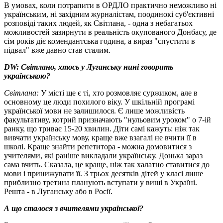
В умовах, коли потрапити в ОРДЛО практично неможливо ні
українським, ні західним журналістам, поодинокі суб'єктивні
розповіді таких людей, як Світлана, - одна з небагатьох
можливостей зазирнути в реальність окупованого Донбасу, де
сім років діє комендантська година, а вираз "спустити в
підвал" вже давно став сталим.
DW:
Світлано, хтось у Луганську нині говорить
українською
?
Світлана:
У місті ще є ті, хто розмовляє суржиком, але в
основному це люди похилого віку. У шкільній програмі
української мови не залишилося. Є лише можливість
факультативу, котрий призначають "нульовим уроком" о 7-ій
ранку, що триває 15-20 хвилин. Діти самі кажуть: ніж так
вивчати українську мову, краще вже взагалі не вчити її в
школі. Краще знайти репетитора - можна домовитися з
учителями, які раніше викладали українську. Донька зараз
сама вчить. Сказала, це краще, ніж так халатно ставитися до
мови і принижувати її. З трьох десятків дітей у класі лише
приблизно третина планують вступати у виші в Україні.
Решта - в Луганську або в Росії.
А що сталося з вчителями української?