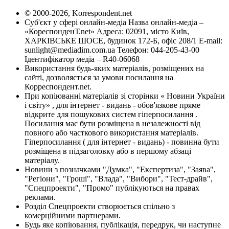
© 2000-2026, Korrespondent.net
Суб'єкт у сфері онлайн-медіа Назва онлайн-медіа –
«КореспонденТ.net» Адреса: 02091, місто Київ,
ХАРКІВСЬКЕ ШОСЕ, будинок 172-Б, офіс 208/1 E-mail:
sunlight@mediadim.com.ua
Телефон: 044-205-43-00
Ідентифікатор медіа – R40-06068
Використання будь-яких матеріалів, розміщених на
сайті, дозволяється за умови посилання на
Корреспондент.net.
При копіюванні матеріалів зі сторінки « Новини України
і світу» , для інтернет - видань - обов'язкове пряме
відкрите для пошукових систем гіперпосилання .
Посилання має бути розміщена в незалежності від
повного або часткового використання матеріалів.
Гіперпосилання ( для інтернет - видань) - повинна бути
розміщена в підзаголовку або в першому абзаці
матеріалу.
Новини з позначками "Думка", "Експертиза", "Заява",
"Регіони", "Гроші", "Влада", "Вибори", "Тест-драйв",
"Спецпроекти", "Промо" публікуються на правах
реклами.
Розділ Спецпроекти створюється спільно з
комерційними партнерами.
Будь яке копіювання, публікація, передрук, чи наступне