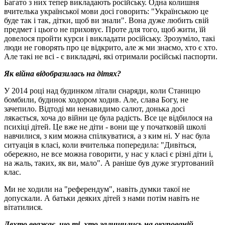
Багато з них тепер викладають російську. Одна колишня
вчителька української мови досі говорить: "Українською це
буде так і так, дітки, щоб ви знали". Вона дуже любить свій
предмет і цього не приховує. Проте для того, щоб жити, їй
довелося пройти курси і викладати російську. Зрозуміло, такі
люди не говорять про це відкрито, але ж ми знаємо, хто є хто.
Але такі не всі - є викладачі, які отримали російські паспорти.
Як війна відобразилась на дітях?
У 2014 році над будинком літали снаряди, коли Станицю
бомбили, будинок ходором ходив. Але, слава Богу, не
зачепило. Відтоді ми ненавидимо салют, донька досі
лякається, хоча до війни це була радість. Все це відбилося на
психіці дітей. Це вже не діти - вони ще у початковій школі
навчилися, з ким можна спілкуватися, а з ким ні. У нас була
ситуація в класі, коли вчителька попередила: "Дивіться,
обережно, не все можна говорити, у нас у класі є різні діти і,
на жаль, таких, як ви, мало". А раніше був дуже згуртований
клас.
Ми не ходили на "референдум", навіть думки такої не
допускали. А батьки деяких дітей з нами потім навіть не
вітатилися.
Дехто вважає, що ті, хто залишились на окупованій