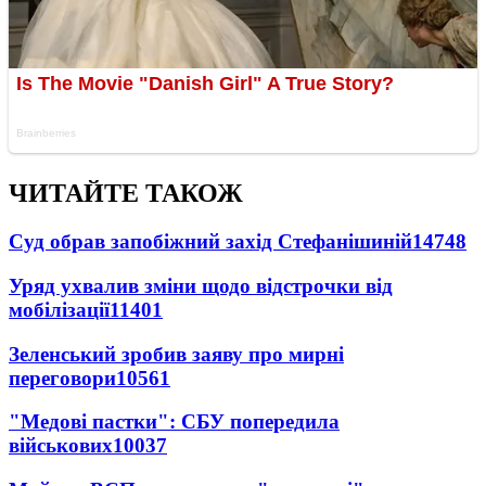
ЧИТАЙТЕ ТАКОЖ
Суд обрав запобіжний захід Стефанішиній
14748
Уряд ухвалив зміни щодо відстрочки від
мобілізації
11401
Зеленський зробив заяву про мирні
переговори
10561
"Медові пастки": СБУ попередила
військових
10037