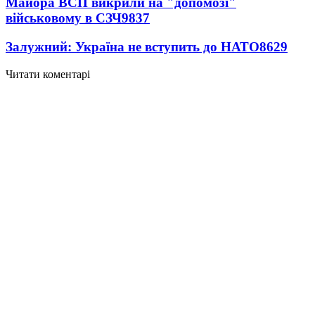
Майора ВСП викрили на "допомозі"
військовому в СЗЧ
9837
Залужний: Україна не вступить до НАТО
8629
Читати коментарі