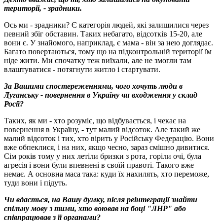
території, - зрадники.
Ось ми - зрадники? Є категорія людей, які залишилися через
певний збіг обставин. Таких небагато, відсотків 15-20, але
вони є. У знайомого, наприклад, є мама - він за нею доглядає.
Багато повертаються, тому що на підконтрольній території їм
ніде жити. Ми спочатку теж виїхали, але не змогли там
влаштуватися - потягнути житло і стартувати.
За Вашими спостереженнями, чого хочуть люди в
Луганську - повернення в Україну чи входження у склад
Росії?
Таких, як ми - хто розуміє, що відбувається, і чекає на
повернення в Україну, - тут малий відсоток. Але такий же
малий відсоток і тих, хто вірить у Російську Федерацію. Вони
вже обпеклися, і на них, якщо чесно, зараз смішно дивитися.
Сім років тому у них летіли бризки з рота, горіли очі, була
агресія і вони були впевнені в своїй правоті. Такого вже
немає. А основна маса така: куди їх нахилять, хто переможе,
туди вони і підуть.
Чи вдасться, на Вашу думку, після реінтеграції знайти
спільну мову з тими, хто воював на боці "ЛНР" або
співпрацював з її органами?