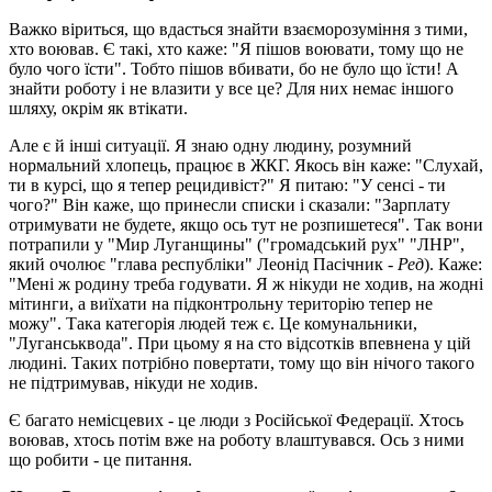
Важко віриться, що вдасться знайти взаєморозуміння з тими,
хто воював. Є такі, хто каже: "Я пішов воювати, тому що не
було чого їсти". Тобто пішов вбивати, бо не було що їсти! А
знайти роботу і не влазити у все це? Для них немає іншого
шляху, окрім як втікати.
Але є й інші ситуації. Я знаю одну людину, розумний
нормальний хлопець, працює в ЖКГ. Якось він каже: "Слухай,
ти в курсі, що я тепер рецидивіст?" Я питаю: "У сенсі - ти
чого?" Він каже, що принесли списки і сказали: "Зарплату
отримувати не будете, якщо ось тут не розпишетеся". Так вони
потрапили у "Мир Луганщины" ("громадський рух" "ЛНР",
який очолює "глава республіки" Леонід Пасічник -
Ред
). Каже:
"Мені ж родину треба годувати. Я ж нікуди не ходив, на жодні
мітинги, а виїхати на підконтрольну територію тепер не
можу". Така категорія людей теж є. Це комунальники,
"Луганськвода". При цьому я на сто відсотків впевнена у цій
людині. Таких потрібно повертати, тому що він нічого такого
не підтримував, нікуди не ходив.
Є багато немісцевих - це люди з Російської Федерації. Хтось
воював, хтось потім вже на роботу влаштувався. Ось з ними
що робити - це питання.