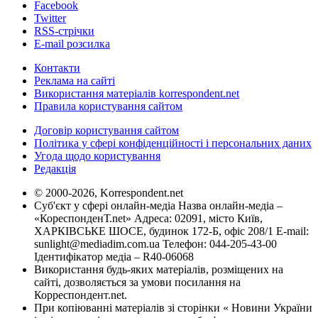
Facebook
Twitter
RSS-стрічки
E-mail розсилка
Контакти
Реклама на сайті
Використання матеріалів korrespondent.net
Правила користування сайтом
Договір користування сайтом
Політика у сфері конфіденційності і персональних даних
Угода щодо користування
Редакція
© 2000-2026, Korrespondent.net
Суб'єкт у сфері онлайн-медіа Назва онлайн-медіа –
«КореспонденТ.net» Адреса: 02091, місто Київ,
ХАРКІВСЬКЕ ШОСЕ, будинок 172-Б, офіс 208/1 E-mail:
sunlight@mediadim.com.ua
Телефон: 044-205-43-00
Ідентифікатор медіа – R40-06068
Використання будь-яких матеріалів, розміщених на
сайті, дозволяється за умови посилання на
Корреспондент.net.
При копіюванні матеріалів зі сторінки « Новини України