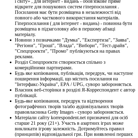
і світу» , для інтернет - видань - обов'язкове пряме
відкрите для пошукових систем гіперпосилання .
Посилання має бути розміщена в незалежності від
повного або часткового використання матеріалів.
Гіперпосилання ( для інтернет - видань) - повинна бути
розміщена в підзаголовку або в першому абзаці
матеріалу.
Новини з позначками "Думка", "Експертиза", "Заява",
"Регіони", "Гроші", "Влада", "Вибори", "Тест-драйв",
"Спецпроекти", "Промо" публікуються на правах
реклами.
Розділ Спецпроекти створюється спільно з
комерційними партнерами.
Будь яке копіювання, публікація, передрук, чи наступне
поширення інформації, що містить посилання на
"Інтерфакс-Україна", EPA / UPG, суворо забороняється.
Власник веб-сторінки в розділі Я-Корреспондент є автор
публікації.
Будь-яке копіювання, передрук та відтворення
фотографічних творів та/або аудіовізуальних творів
правовласника Getty Images - суворо забороняється.
Матеріали сайту korrespondent.net призначені для осіб
старше 21 року (21+). Участь в азартних іграх може
викликати ігрову залежність. Дотримуйтесь правил
(принципів) відповідальної гри. При виявленні перших