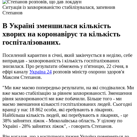
Ситуація із захворюваністю стабілізувалася, запевнив
Степанов
В Україні зменшилася кількість
хворих на коронавірус та кількість
госпіталізованих.
Посилений карантин в січні, який закінчується в неділю, себе
виправдав - захворюваність і кількість госпіталізованих
знизилася. Про результати обмежень у п'ятницю, 22 січня, в
ефірі каналу
Україна 24
розповів міністр охорони здоров'я
Максим Степанов.
"Ми вже маємо попередньо результати, на які сподівалися. Ми
вже маємо стабілізацію за рівнем захворюваності. Зменшення
рівня захворюваності ми вже побачили. Більше того - ми
маємо зменшення кількості госпіталізованих людей. Сьогодні
вранці у нас 18 862 особи, які еребувають в лікарнях.
Найбільша кількість людей, які перебувають в лікарнях, - це
38% зайнятих ліжок - Миколаївська область. У цілому по
Україні - 28% зайнятих ліжок", - говорить Степанов.
Він нагадав, що з наступного тижня Україна повернеться до