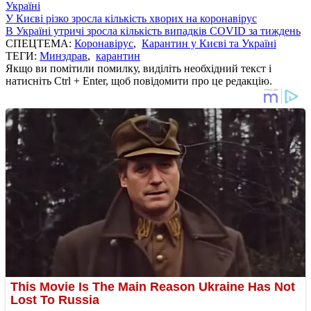
Україні
У Києві різко зросла кількість хворих на коронавірус
В Україні утричі зросла кількість випадків COVID за тиждень
СПЕЦТЕМА:
Коронавірус
,
Карантин у Києві та Україні
ТЕГИ:
Минздрав
,
карантин
Якщо ви помітили помилку, виділіть необхідний текст і
натисніть Ctrl + Enter, щоб повідомити про це редакцію.