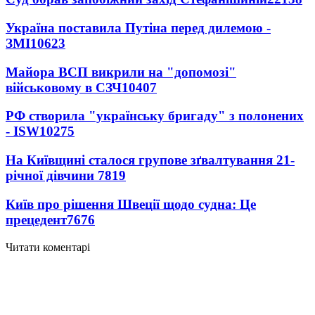
Україна поставила Путіна перед дилемою -
ЗМІ
10623
Майора ВСП викрили на "допомозі"
військовому в СЗЧ
10407
РФ створила "українську бригаду" з полонених
- ISW
10275
На Київщині сталося групове зґвалтування 21-
річної дівчини
7819
Київ про рішення Швеції щодо судна: Це
прецедент
7676
Читати коментарі