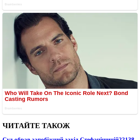
ЧИТАЙТЕ ТАКОЖ
Суд обрав запобіжний захід Стефанішиній
22138