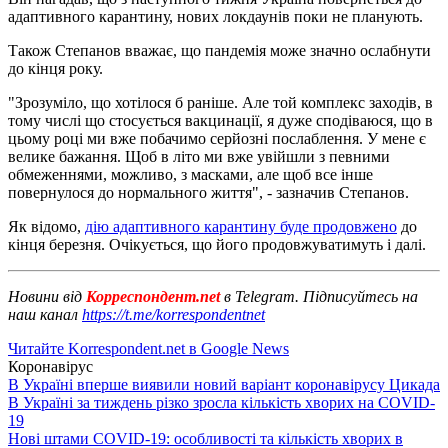
адаптивного карантину, нових локдаунів поки не планують.
Також Степанов вважає, що пандемія може значно ослабнути
до кінця року.
"Зрозуміло, що хотілося б раніше. Але той комплекс заходів, в
тому числі що стосується вакцинації, я дуже сподіваюся, що в
цьому році ми вже побачимо серйозні послаблення. У мене є
велике бажання. Щоб в літо ми вже увійшли з певними
обмеженнями, можливо, з масками, але щоб все інше
повернулося до нормального життя", - зазначив Степанов.
Як відомо,
дію адаптивного карантину буде продовжено
до
кінця березня. Очікується, що його продовжуватимуть і далі.
Новини від
Корреспондент.net
в Telegram. Підписуйтесь на
наш канал
https://t.me/korrespondentnet
Читайте Korrespondent.net в Google News
Коронавірус
В Україні вперше виявили новий варіант коронавірусу Цикада
В Україні за тиждень різко зросла кількість хворих на COVID-
19
Нові штами COVID-19: особливості та кількість хворих в