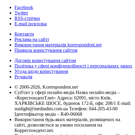
Facebook
Twitter
RSS-стрічки
E-mail розсилка
Контакти
Реклама на сайті
Використання матеріалів korrespondent.net
Правила користування сайтом
Договір користування сайтом
Політика у сфері конфіденційності і персональних даних
Угода щодо користування
Редакція
© 2000-2026, Korrespondent.net
Суб'єкт у сфері онлайн-медіа Назва онлайн-медіа –
«КореспонденТ.net» Адреса: 02091, місто Київ,
ХАРКІВСЬКЕ ШОСЕ, будинок 172-Б, офіс 208/1 E-mail:
sunlight@mediadim.com.ua
Телефон: 044-205-43-00
Ідентифікатор медіа – R40-06068
Використання будь-яких матеріалів, розміщених на
сайті, дозволяється за умови посилання на
Корреспондент.net.