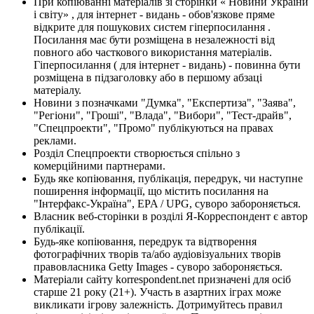
При копіюванні матеріалів зі сторінки « Новини України
і світу» , для інтернет - видань - обов'язкове пряме
відкрите для пошукових систем гіперпосилання .
Посилання має бути розміщена в незалежності від
повного або часткового використання матеріалів.
Гіперпосилання ( для інтернет - видань) - повинна бути
розміщена в підзаголовку або в першому абзаці
матеріалу.
Новини з позначками "Думка", "Експертиза", "Заява",
"Регіони", "Гроші", "Влада", "Вибори", "Тест-драйв",
"Спецпроекти", "Промо" публікуються на правах
реклами.
Розділ Спецпроекти створюється спільно з
комерційними партнерами.
Будь яке копіювання, публікація, передрук, чи наступне
поширення інформації, що містить посилання на
"Інтерфакс-Україна", EPA / UPG, суворо забороняється.
Власник веб-сторінки в розділі Я-Корреспондент є автор
публікації.
Будь-яке копіювання, передрук та відтворення
фотографічних творів та/або аудіовізуальних творів
правовласника Getty Images - суворо забороняється.
Матеріали сайту korrespondent.net призначені для осіб
старше 21 року (21+). Участь в азартних іграх може
викликати ігрову залежність. Дотримуйтесь правил