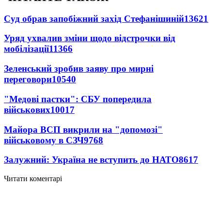
Суд обрав запобіжний захід Стефанішиній
13621
Уряд ухвалив зміни щодо відстрочки від
мобілізації
11366
Зеленський зробив заяву про мирні
переговори
10540
"Медові пастки": СБУ попередила
військових
10017
Майора ВСП викрили на "допомозі"
військовому в СЗЧ
9768
Залужний: Україна не вступить до НАТО
8617
Читати коментарі