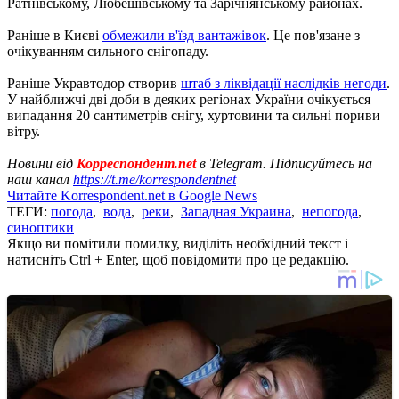
Ратнівському, Любешівському та Зарічнянському районах.
Раніше в Києві
обмежили в'їзд вантажівок
. Це пов'язане з
очікуванням сильного снігопаду.
Раніше Укравтодор створив
штаб з ліквідації наслідків негоди
.
У найближчі дві доби в деяких регіонах України очікується
випадання 20 сантиметрів снігу, хуртовини та сильні пориви
вітру.
Новини від
Корреспондент.net
в Telegram. Підписуйтесь на
наш канал
https://t.me/korrespondentnet
Читайте Korrespondent.net в Google News
ТЕГИ:
погода
,
вода
,
реки
,
Западная Украина
,
непогода
,
синоптики
Якщо ви помітили помилку, виділіть необхідний текст і
натисніть Ctrl + Enter, щоб повідомити про це редакцію.