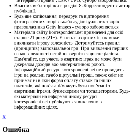
"Інтерфакс-Україна", EPA / UPG, суворо забороняється.
Власник веб-сторінки в розділі Я-Корреспондент є автор
публікації.
Будь-яке копіювання, передрук та відтворення
фотографічних творів та/або аудіовізуальних творів
правовласника Getty Images - суворо забороняється.
Матеріали сайту korrespondent.net призначені для осіб
старше 21 року (21+). Участь в азартних іграх може
викликати ігрову залежність. Дотримуйтесь правил
(принципів) відповідальної гри. При виявленні перших
ознак залежності негайно зверніться до спеціаліста.
Пам'ятайте, що участь в азартних іграх не може бути
джерелом доходів або альтернативою роботі.
Інформаційний ресурс korrespondent.net не проводить
ігри на реальні та/або віртуальні гроші, також сайт не
приймає ні в якій формі оплату ставок та інших
платежів, які пов’язані/можуть бути пов’язані з
азартними іграми, букмекерами чи тоталізаторами. Будь-
які матеріали на інформаційному ресурсі
korrespondent.net публікуються виключно в
інформаційних цілях.
X
Ошибка