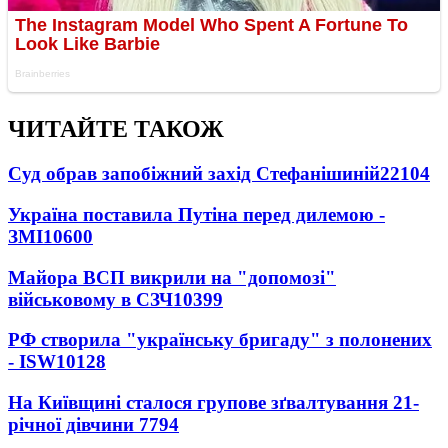
ЧИТАЙТЕ ТАКОЖ
Суд обрав запобіжний захід Стефанішиній
22104
Україна поставила Путіна перед дилемою -
ЗМІ
10600
Майора ВСП викрили на "допомозі"
військовому в СЗЧ
10399
РФ створила "українську бригаду" з полонених
- ISW
10128
На Київщині сталося групове зґвалтування 21-
річної дівчини
7794