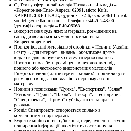
Суб'єкт у сфері онлайн-медіа Назва онлайн-медіа –
«КореспонденТ.net» Адреса: 02091, місто Київ,
ХАРКІВСЬКЕ ШОСЕ, будинок 172-Б, офіс 208/1 E-mail:
sunlight@mediadim.com.ua
Телефон: 044-205-43-00
Ідентифікатор медіа – R40-06068
Використання будь-яких матеріалів, розміщених на
сайті, дозволяється за умови посилання на
Корреспондент.net.
При копіюванні матеріалів зі сторінки « Новини України
і світу» , для інтернет - видань - обов'язкове пряме
відкрите для пошукових систем гіперпосилання .
Посилання має бути розміщена в незалежності від
повного або часткового використання матеріалів.
Гіперпосилання ( для інтернет - видань) - повинна бути
розміщена в підзаголовку або в першому абзаці
матеріалу.
Новини з позначками "Думка", "Експертиза", "Заява",
"Регіони", "Гроші", "Влада", "Вибори", "Тест-драйв",
"Спецпроекти", "Промо" публікуються на правах
реклами.
Розділ Спецпроекти створюється спільно з
комерційними партнерами.
Будь яке копіювання, публікація, передрук, чи наступне
поширення інформації, що містить посилання на