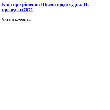
Київ про рішення Швеції щодо судна: Це
прецедент
7671
Читати коментарі