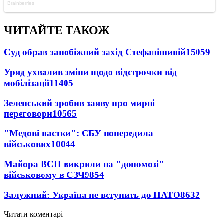
ЧИТАЙТЕ ТАКОЖ
Суд обрав запобіжний захід Стефанішиній
15059
Уряд ухвалив зміни щодо відстрочки від
мобілізації
11405
Зеленський зробив заяву про мирні
переговори
10565
"Медові пастки": СБУ попередила
військових
10044
Майора ВСП викрили на "допомозі"
військовому в СЗЧ
9854
Залужний: Україна не вступить до НАТО
8632
Читати коментарі