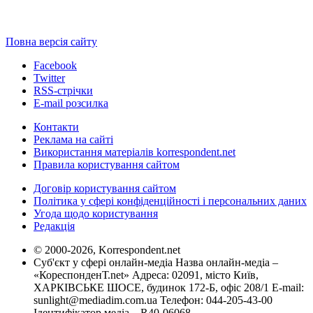
Повна версія сайту
Facebook
Twitter
RSS-стрічки
E-mail розсилка
Контакти
Реклама на сайті
Використання матеріалів korrespondent.net
Правила користування сайтом
Договір користування сайтом
Політика у сфері конфіденційності і персональних даних
Угода щодо користування
Редакція
© 2000-2026, Korrespondent.net
Суб'єкт у сфері онлайн-медіа Назва онлайн-медіа –
«КореспонденТ.net» Адреса: 02091, місто Київ,
ХАРКІВСЬКЕ ШОСЕ, будинок 172-Б, офіс 208/1 E-mail:
sunlight@mediadim.com.ua
Телефон: 044-205-43-00
Ідентифікатор медіа – R40-06068