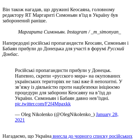
Він також нагадав, що дружині Кеосаяна, головному
редактору RT Маргариті Симоньян в'їзд в Україну був
заборонений раніше.
Маргарита Симоньян. Instagram / _m_simonyan_
Напередодні російські пропагандисти Кеосаян, Симоньян і
Бабаян прибули до Донецька для участі в форумі
Русский
Донбас.
Російські пропагандисти прибули у Донецьк.
Напевно, скрепи «русского мира» на окупованих
українських територіях не такі вже й непохитні. У
зв’язку із діяльністю проти нацбезпеки ініціюємо
процедури для заборони Кеосаяну на в’їзд до
України. Симоньян і Бабаян давно нев’їздні.
pic.twitter.com/F2f4Mpaxkk
— Oleg Nikolenko (@OlegNikolenko_)
January 28,
2021
Нагадаємо, що Україна
внесла до чорного списку російських