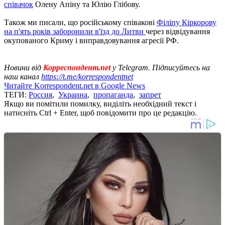
співачок
Олену Апіну та Юлію Глібову.
Також ми писали, що російському співакові
Філіпу Кіркорову
на п'ять років заборонили в'їзд до Литви
через відвідування
окупованого Криму і виправдовування агресії РФ.
Новини від
Корреспондент.net
у Telegram. Підписуйтесь на
наш канал
https://t.me/korrespondentnet
Читайте Korrespondent.net в Google News
ТЕГИ:
Россия
,
Украина
,
пропаганда
,
запрет
Якщо ви помітили помилку, виділіть необхідний текст і
натисніть Ctrl + Enter, щоб повідомити про це редакцію.