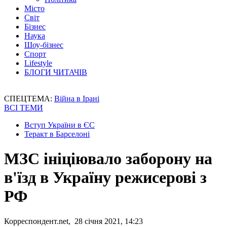
Місто
Світ
Бізнес
Наука
Шоу-бізнес
Спорт
Lifestyle
БЛОГИ ЧИТАЧІВ
СПЕЦТЕМА:
Війна в Ірані
ВСІ ТЕМИ
Вступ України в ЄС
Теракт в Барселоні
МЗС ініціювало заборону на
в'їзд в Україну режисерові з
РФ
Корреспондент.net, 28 січня 2021, 14:23