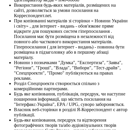
Використання будь-яких матеріалів, розміщених на
сайті, дозволяється за умови посилання на
Корреспондент.net.
При копіюванні матеріалів зі сторінки « Новини України
і світу» , для інтернет - видань - обов'язкове пряме
відкрите для пошукових систем гіперпосилання .
Посилання має бути розміщена в незалежності від
повного або часткового використання матеріалів.
Гіперпосилання ( для інтернет - видань) - повинна бути
розміщена в підзаголовку або в першому абзаці
матеріалу.
Новини з позначками "Думка", "Експертиза", "Заява",
"Регіони", "Гроші", "Влада", "Вибори", "Тест-драйв",
"Спецпроекти", "Промо" публікуються на правах
реклами.
Розділ Спецпроекти створюється спільно з
комерційними партнерами.
Будь яке копіювання, публікація, передрук, чи наступне
поширення інформації, що містить посилання на
"Інтерфакс-Україна", EPA / UPG, суворо забороняється.
Власник веб-сторінки в розділі Я-Корреспондент є автор
публікації.
Будь-яке копіювання, передрук та відтворення
фотографічних творів та/або аудіовізуальних творів