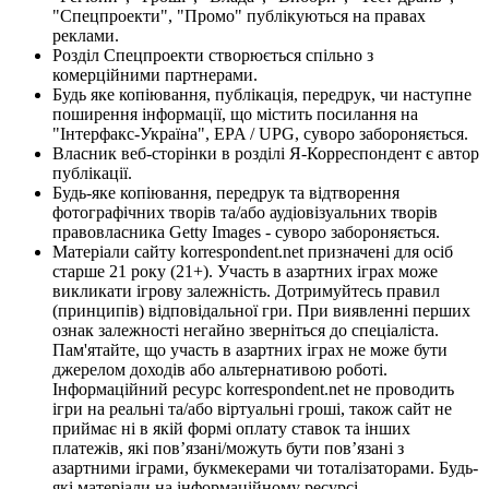
"Спецпроекти", "Промо" публікуються на правах
реклами.
Розділ Спецпроекти створюється спільно з
комерційними партнерами.
Будь яке копіювання, публікація, передрук, чи наступне
поширення інформації, що містить посилання на
"Інтерфакс-Україна", EPA / UPG, суворо забороняється.
Власник веб-сторінки в розділі Я-Корреспондент є автор
публікації.
Будь-яке копіювання, передрук та відтворення
фотографічних творів та/або аудіовізуальних творів
правовласника Getty Images - суворо забороняється.
Матеріали сайту korrespondent.net призначені для осіб
старше 21 року (21+). Участь в азартних іграх може
викликати ігрову залежність. Дотримуйтесь правил
(принципів) відповідальної гри. При виявленні перших
ознак залежності негайно зверніться до спеціаліста.
Пам'ятайте, що участь в азартних іграх не може бути
джерелом доходів або альтернативою роботі.
Інформаційний ресурс korrespondent.net не проводить
ігри на реальні та/або віртуальні гроші, також сайт не
приймає ні в якій формі оплату ставок та інших
платежів, які пов’язані/можуть бути пов’язані з
азартними іграми, букмекерами чи тоталізаторами. Будь-
які матеріали на інформаційному ресурсі