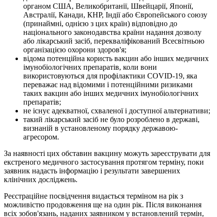
органом США, Великобританії, Швейцарії, Японії,
Австралії, Канади, КНР, Індії або Європейського союзу
(принаймні, однією з цих країн) відповідно до
національного законодавства країни надання дозволу
або лікарський засіб, перекваліфікований Всесвітньою
організацією охорони здоров'я;
відома потенційна користь вакцин або інших медичних
імунобіологічних препаратів, коли вони
використовуються для профілактики COVID-19, яка
переважає над відомими і потенційними ризиками
таких вакцин або інших медичних імунобіологічних
препаратів;
не існує адекватної, схваленої і доступної альтернативи;
такий лікарський засіб не було розроблено в державі,
визнаній в установленому порядку державою-
агресором.
За наявності цих обставин вакцину можуть зареєструвати для
екстреного медичного застосування протягом терміну, поки
заявник надасть інформацію і результати завершених
клінічних досліджень.
Реєстраційне посвідчення видається терміном на рік з
можливістю продовження ще на один рік. Після виконання
всіх зобов'язань, наданих заявником у встановлений термін,