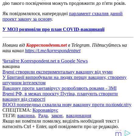
дію такого посвідчення можуть продовжити до п'яти років.
Як повідомлялося, напередодні
парламент схвалив даний
проект закону за основу
.
У МОЗ розповіли про план COVID-вакцинації
Новини від
Корреспондент.net
в Telegram. Підписуйтесь на
наш канал
https://t.me/korrespondentnet
Читайте Korrespondent.net в Google News
вакцина
Вчені створили експериментальну вакцину від чуми
У Британії випробували на людях першу вакцину, створену
штучним інтелектом
Вакцину проти хантавірусу розробляють роками - ЗМІ
Вчені РФ, в межах проєкту Путіна, планують створити
вакцину від старості
ВООЗ попередньо схвалила нову вакцину проти поліомієліту
СПЕЦТЕМА:
Коронавірус
ТЕГИ:
вакцина
,
Рада
,
закон
,
вакцинация
Якщо ви помітили помилку, виділіть необхідний текст і
натисніть Ctrl + Enter, щоб повідомити про це редакцію.