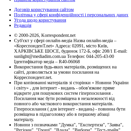
Договір користування сайтом
Політика у сфері конфіденційності і персональних даних
Угода щодо користування
Редакція
© 2000-2026, Korrespondent.net
Суб'єкт у сфері онлайн-медіа Назва онлайн-медіа –
«КореспонденТ.net» Адреса: 02091, місто Київ,
ХАРКІВСЬКЕ ШОСЕ, будинок 172-Б, офіс 208/1 E-mail:
sunlight@mediadim.com.ua
Телефон: 044-205-43-00
Ідентифікатор медіа – R40-06068
Використання будь-яких матеріалів, розміщених на
сайті, дозволяється за умови посилання на
Корреспондент.net.
При копіюванні матеріалів зі сторінки « Новини України
і світу» , для інтернет - видань - обов'язкове пряме
відкрите для пошукових систем гіперпосилання .
Посилання має бути розміщена в незалежності від
повного або часткового використання матеріалів.
Гіперпосилання ( для інтернет - видань) - повинна бути
розміщена в підзаголовку або в першому абзаці
матеріалу.
Новини з позначками "Думка", "Експертиза", "Заява",
"Регіони", "Гроші", "Влада", "Вибори", "Тест-драйв",