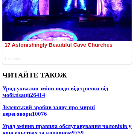
ЧИТАЙТЕ ТАКОЖ
Уряд ухвалив зміни щодо відстрочки від
мобілізації
26414
Зеленський зробив заяву про мирні
переговори
10076
Уряд змінив правила обслуговування чоловіків у
консульствах за кордоном
9759