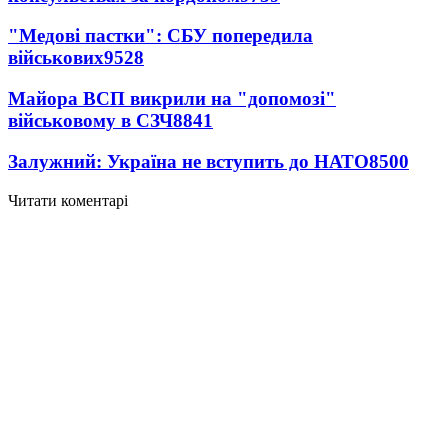
"Медові пастки": СБУ попередила
військових
9528
Майора ВСП викрили на "допомозі"
військовому в СЗЧ
8841
Залужний: Україна не вступить до НАТО
8500
Читати коментарі