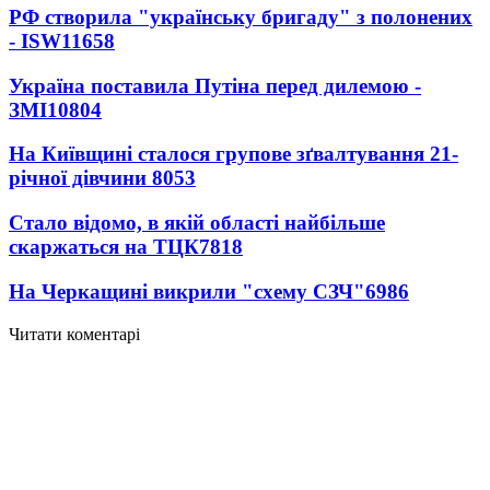
РФ створила "українську бригаду" з полонених
- ISW
11658
Україна поставила Путіна перед дилемою -
ЗМІ
10804
На Київщині сталося групове зґвалтування 21-
річної дівчини
8053
Стало відомо, в якій області найбільше
скаржаться на ТЦК
7818
На Черкащині викрили "схему СЗЧ"
6986
Читати коментарі