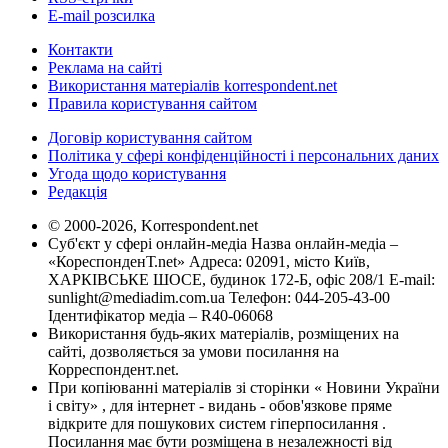
E-mail розсилка
Контакти
Реклама на сайті
Використання матеріалів korrespondent.net
Правила користування сайтом
Договір користування сайтом
Політика у сфері конфіденційності і персональних даних
Угода щодо користування
Редакція
© 2000-2026, Korrespondent.net
Суб'єкт у сфері онлайн-медіа Назва онлайн-медіа –
«КореспонденТ.net» Адреса: 02091, місто Київ,
ХАРКІВСЬКЕ ШОСЕ, будинок 172-Б, офіс 208/1 E-mail:
sunlight@mediadim.com.ua
Телефон: 044-205-43-00
Ідентифікатор медіа – R40-06068
Використання будь-яких матеріалів, розміщених на
сайті, дозволяється за умови посилання на
Корреспондент.net.
При копіюванні матеріалів зі сторінки « Новини України
і світу» , для інтернет - видань - обов'язкове пряме
відкрите для пошукових систем гіперпосилання .
Посилання має бути розміщена в незалежності від