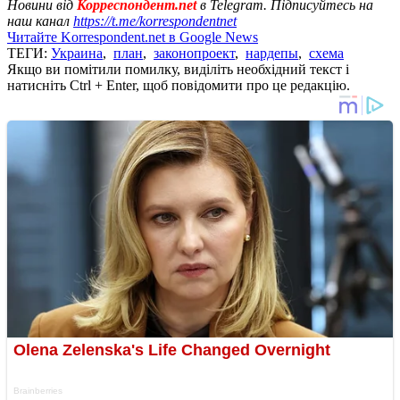
Новини від
Корреспондент.net
в Telegram. Підписуйтесь на
наш канал
https://t.me/korrespondentnet
Читайте Korrespondent.net в Google News
ТЕГИ:
Украина
,
план
,
законопроект
,
нардепы
,
схема
Якщо ви помітили помилку, виділіть необхідний текст і
натисніть Ctrl + Enter, щоб повідомити про це редакцію.