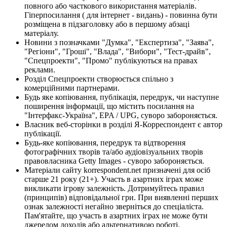
повного або часткового використання матеріалів.
Гіперпосилання ( для інтернет - видань) - повинна бути
розміщена в підзаголовку або в першому абзаці
матеріалу.
Новини з позначками "Думка", "Експертиза", "Заява",
"Регіони", "Гроші", "Влада", "Вибори", "Тест-драйв",
"Спецпроекти", "Промо" публікуються на правах
реклами.
Розділ Спецпроекти створюється спільно з
комерційними партнерами.
Будь яке копіювання, публікація, передрук, чи наступне
поширення інформації, що містить посилання на
"Інтерфакс-Україна", EPA / UPG, суворо забороняється.
Власник веб-сторінки в розділі Я-Корреспондент є автор
публікації.
Будь-яке копіювання, передрук та відтворення
фотографічних творів та/або аудіовізуальних творів
правовласника Getty Images - суворо забороняється.
Матеріали сайту korrespondent.net призначені для осіб
старше 21 року (21+). Участь в азартних іграх може
викликати ігрову залежність. Дотримуйтесь правил
(принципів) відповідальної гри. При виявленні перших
ознак залежності негайно зверніться до спеціаліста.
Пам'ятайте, що участь в азартних іграх не може бути
джерелом доходів або альтернативою роботі.