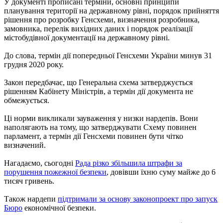
У документі прописані терміни, основні принципи
планування території на державному рівні, порядок прийняття
рішення про розробку Генсхеми, визначення розробника,
замовника, перелік вихідних даних і порядок реалізації
містобудівної документації на державному рівні.
До слова, термін дії попередньої Генсхеми України минув 31
грудня 2020 року.
Закон передбачає, що Генеральна схема затверджується
рішенням Кабінету Міністрів, а термін дії документа не
обмежується.
Ці норми викликали зауваження у низки нардепів. Вони
наполягають на тому, що затверджувати Схему повинен
парламент, а термін дії Генсхеми повинен бути чітко
визначений.
Нагадаємо, сьогодні
Рада різко збільшила штрафи за
порушення пожежної безпеки
, довівши їхню суму майже до 6
тисяч гривень.
Також нардепи
підтримали за основу законопроект про запуск
Бюро
економічної безпеки.