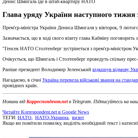
Денис Шмигаль їде в штаб-квартиру НАТО
Глава уряду України наступного тижня 
Прем'єр-міністра України Дениса Шмигаля у вівторок, 9 лютог
Зазначається, що в ході свого візиту глава Кабміну поговорит
"Генсек НАТО Столтенберг зустрінеться з прем'єр-міністром У
Очікується, що Шмигаль і Столтенберг проведуть спільну прес-к
Раніше президент Володимир Зеленський
відкинув відмову Ук
Нагадаємо, в січні
Україна перевела військові звання на станд
провідних країн.
Новини від
Корреспондент.net
в Telegram. Підписуйтесь на на
Читайте Korrespondent.net в Google News
ТЕГИ:
НАТО
,
НАТО-Украина
,
визит
Якщо ви помітили помилку, виділіть необхідний текст і натисніт