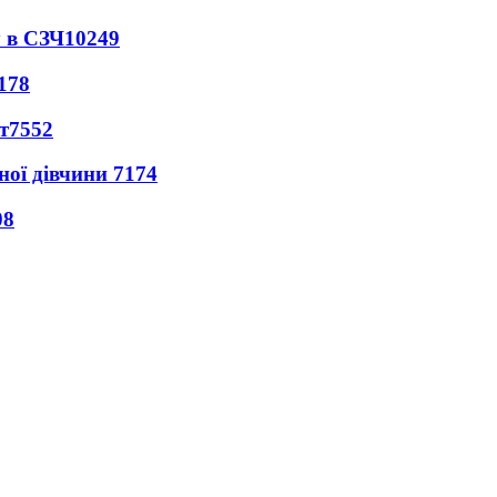
 в СЗЧ
10249
178
т
7552
ної дівчини
7174
08