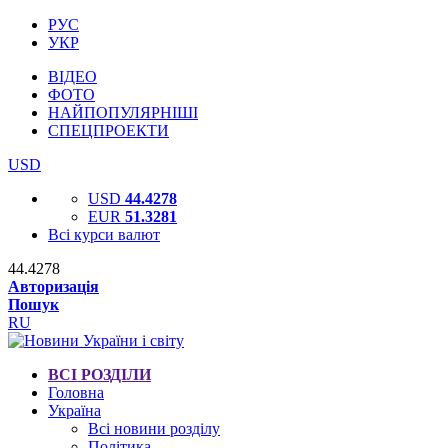
РУС
УКР
ВІДЕО
ФОТО
НАЙПОПУЛЯРНІШІ
СПЕЦПРОЕКТИ
USD
USD
44.4278
EUR
51.3281
Всі курси валют
44.4278
Авторизація
Пошук
RU
ВСІ РОЗДІЛИ
Головна
Україна
Всі новини розділу
Політика