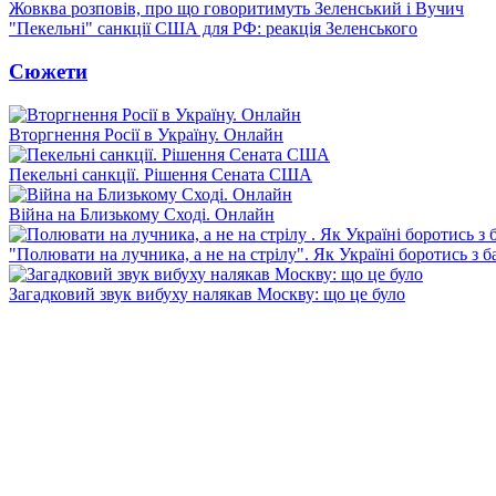
Жовква розповів, про що говоритимуть Зеленський і Вучич
"Пекельні" санкції США для РФ: реакція Зеленського
Сюжети
Вторгнення Росії в Україну. Онлайн
Пекельні санкції. Рішення Сената США
Війна на Близькому Сході. Онлайн
"Полювати на лучника, а не на стрілу". Як Україні боротись з 
Загадковий звук вибуху налякав Москву: що це було