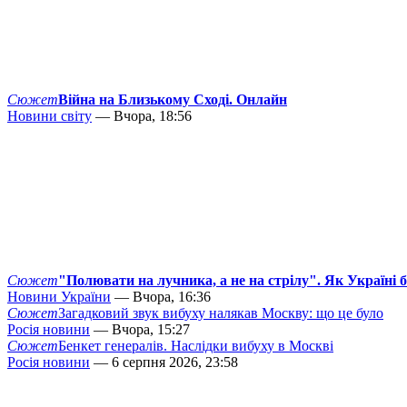
Сюжет
Війна на Близькому Сході. Онлайн
Новини світу
— Вчора, 18:56
Сюжет
"Полювати на лучника, а не на стрілу". Як Україні 
Новини України
— Вчора, 16:36
Сюжет
Загадковий звук вибуху налякав Москву: що це було
Росія новини
— Вчора, 15:27
Сюжет
Бенкет генералів. Наслідки вибуху в Москві
Росія новини
— 6 серпня 2026, 23:58