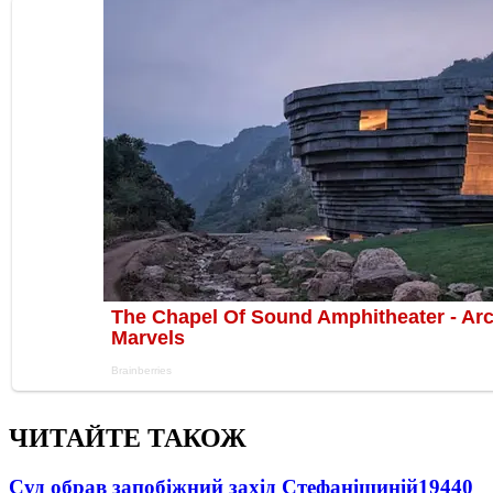
ЧИТАЙТЕ ТАКОЖ
Суд обрав запобіжний захід Стефанішиній
19440