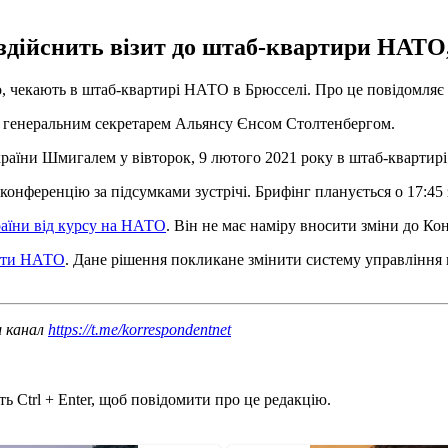
здійснить візит до штаб-квартири НАТО, 
о, чекають в штаб-квартирі НАТО в Брюсселі. Про це повідомляє
ь з генеральним секретарем Альянсу Єнсом Столтенбергом.
країни Шмигалем у вівторок, 9 лютого 2021 року в штаб-квартирі
онференцію за підсумками зустрічі. Брифінг планується о 17:45 
раїни від курсу на НАТО
. Він не має наміру вносити зміни до Ко
арти НАТО
. Дане рішення покликане змінити систему управління к
ш канал
https://t.me/korrespondentnet
ь Ctrl + Enter, щоб повідомити про це редакцію.