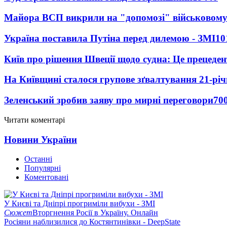
Майора ВСП викрили на "допомозі" військовому
Україна поставила Путіна перед дилемою - ЗМІ
10
Київ про рішення Швеції щодо судна: Це прецеден
На Київщині сталося групове зґвалтування 21-річ
Зеленський зробив заяву про мирні переговори
70
Читати коментарі
Новини України
Останні
Популярні
Коментовані
У Києві та Дніпрі прогриміли вибухи - ЗМІ
Сюжет
Вторгнення Росії в Україну. Онлайн
Росіяни наблизилися до Костянтинівки - DeepState