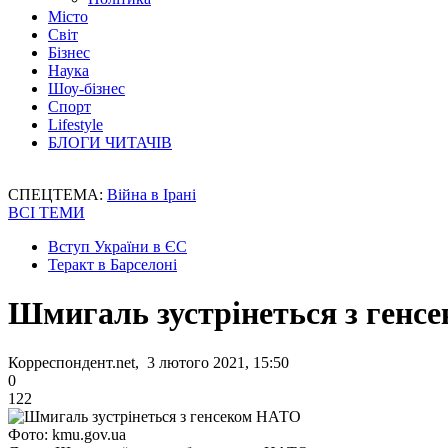
Місто
Світ
Бізнес
Наука
Шоу-бізнес
Спорт
Lifestyle
БЛОГИ ЧИТАЧІВ
СПЕЦТЕМА:
Війна в Ірані
ВСІ ТЕМИ
Вступ України в ЄС
Теракт в Барселоні
Шмигаль зустрінеться з ген
Корреспондент.net, 3 лютого 2021, 15:50
0
122
Фото: kmu.gov.ua