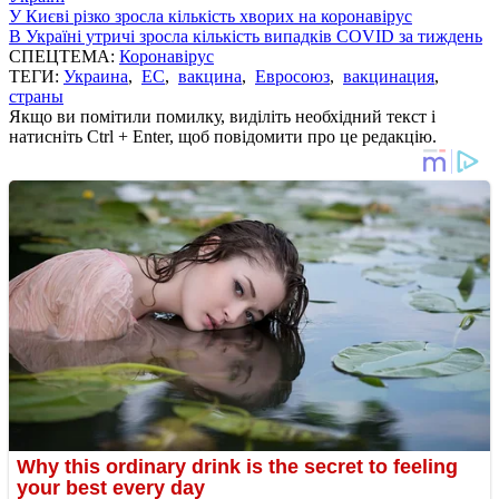
У Києві різко зросла кількість хворих на коронавірус
В Україні утричі зросла кількість випадків COVID за тиждень
СПЕЦТЕМА:
Коронавірус
ТЕГИ:
Украина
,
ЕС
,
вакцина
,
Евросоюз
,
вакцинация
,
страны
Якщо ви помітили помилку, виділіть необхідний текст і
натисніть Ctrl + Enter, щоб повідомити про це редакцію.