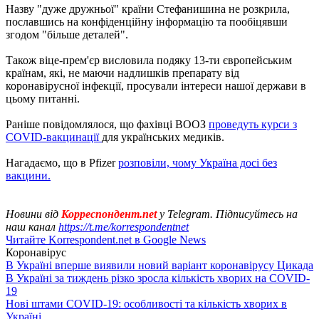
Назву "дуже дружньої" країни Стефанишина не розкрила,
пославшись на конфіденційну інформацію та пообіцявши
згодом "більше деталей".
Також віце-прем'єр висловила подяку 13-ти європейським
країнам, які, не маючи надлишків препарату від
коронавірусної інфекції, просували інтереси нашої держави в
цьому питанні.
Раніше повідомлялося, що фахівці ВООЗ
проведуть курси з
COVID-вакцинації
для українських медиків.
Нагадаємо, що в Pfizer
розповіли, чому Україна досі без
вакцини.
Новини від
Корреспондент.net
у Telegram. Підписуйтесь на
наш канал
https://t.me/korrespondentnet
Читайте Korrespondent.net в Google News
Коронавірус
В Україні вперше виявили новий варіант коронавірусу Цикада
В Україні за тиждень різко зросла кількість хворих на COVID-
19
Нові штами COVID-19: особливості та кількість хворих в
Україні