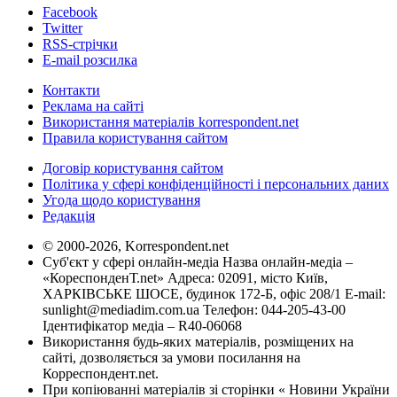
Facebook
Twitter
RSS-стрічки
E-mail розсилка
Контакти
Реклама на сайті
Використання матеріалів korrespondent.net
Правила користування сайтом
Договір користування сайтом
Політика у сфері конфіденційності і персональних даних
Угода щодо користування
Редакція
© 2000-2026, Korrespondent.net
Суб'єкт у сфері онлайн-медіа Назва онлайн-медіа –
«КореспонденТ.net» Адреса: 02091, місто Київ,
ХАРКІВСЬКЕ ШОСЕ, будинок 172-Б, офіс 208/1 E-mail:
sunlight@mediadim.com.ua
Телефон: 044-205-43-00
Ідентифікатор медіа – R40-06068
Використання будь-яких матеріалів, розміщених на
сайті, дозволяється за умови посилання на
Корреспондент.net.
При копіюванні матеріалів зі сторінки « Новини України