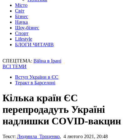
Місто
Світ
Бізнес
Наука
Шоу-бізнес
Спорт
Lifestyle
БЛОГИ ЧИТАЧІВ
СПЕЦТЕМА:
Війна в Ірані
ВСІ ТЕМИ
Вступ України в ЄС
Теракт в Барселоні
Кілька країн ЄС
перепродадуть Україні
надлишки COVID-вакцин
Текст:
Людмила Троценко
, 4 лютого 2021, 20:48