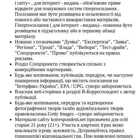
і світу» , для інтернет - видань - обов'язкове пряме
відкрите для пошукових систем гіперпосилання .
Посилання має бути розміщена в незалежності від
повного або часткового використання матеріалів.
Гіперпосилання ( для інтернет - видань) - повинна бути
розміщена в підзаголовку або в першому абзаці
матеріалу.
Новини з позначками "Думка", "Експертиза", "Заява",
"Регіони", "Гроші", "Влада", "Вибори", "Тест-драйв",
"Спецпроекти", "Промо" публікуються на правах
реклами.
Розділ Спецпроекти створюється спільно з
комерційними партнерами.
Будь яке копіювання, публікація, передрук, чи наступне
поширення інформації, що містить посилання на
"Інтерфакс-Україна", EPA / UPG, суворо забороняється.
Власник веб-сторінки в розділі Я-Корреспондент є автор
публікації.
Будь-яке копіювання, передрук та відтворення
фотографічних творів та/або аудіовізуальних творів
правовласника Getty Images - суворо забороняється.
Матеріали сайту korrespondent.net призначені для осіб
старше 21 року (21+). Участь в азартних іграх може
викликати ігрову залежність. Дотримуйтесь правил
(принципів) відповідальної гри. При виявленні перших