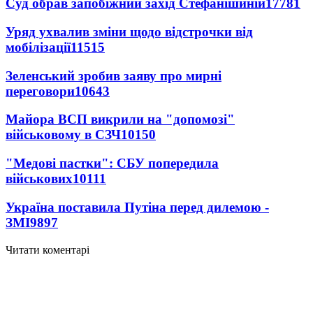
Суд обрав запобіжний захід Стефанішиній
17781
Уряд ухвалив зміни щодо відстрочки від
мобілізації
11515
Зеленський зробив заяву про мирні
переговори
10643
Майора ВСП викрили на "допомозі"
військовому в СЗЧ
10150
"Медові пастки": СБУ попередила
військових
10111
Україна поставила Путіна перед дилемою -
ЗМІ
9897
Читати коментарі