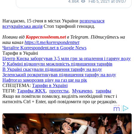
Нагадаємо, 15 січня в містах України
розпочалася
всеукраїнська акція
Стоп тарифний геноцид.
Новини від
Корреспондент.net
в Telegram. Підписуйтесь на
наш канал
https://t.me/korrespondentnet
Читайте Korrespondent.net в Google News
Тарифи в Україні
Центр Києва заборгував 3,5 млн грн за опалення і гарячу воду
У Кабміні відкинули можливість підвищення тарифів
В Україні скасували підвищення тарифу на воду
Зеленський розкритикував підвищення тарифу на воду
Нафтогаз заморозив ціну на газ ще на рік
СПЕЦТЕМА:
Тарифи в Україні
ТЕГИ:
Тарифы ЖКХ
,
протесты
,
Мукачево
,
тарифы
Якщо ви помітили помилку, виділіть необхідний текст і
натисніть Ctrl + Enter, щоб повідомити про це редакцію.