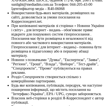
ХАРКІВСЬКЕ ШОСЕ, будинок 172-Б, офіс 208/1 E-mail:
sunlight@mediadim.com.ua
Телефон: 044-205-43-00
Ідентифікатор медіа – R40-06068
Використання будь-яких матеріалів, розміщених на
сайті, дозволяється за умови посилання на
Корреспондент.net.
При копіюванні матеріалів зі сторінки « Новини України
і світу» , для інтернет - видань - обов'язкове пряме
відкрите для пошукових систем гіперпосилання .
Посилання має бути розміщена в незалежності від
повного або часткового використання матеріалів.
Гіперпосилання ( для інтернет - видань) - повинна бути
розміщена в підзаголовку або в першому абзаці
матеріалу.
Новини з позначками "Думка", "Експертиза", "Заява",
"Регіони", "Гроші", "Влада", "Вибори", "Тест-драйв",
"Спецпроекти", "Промо" публікуються на правах
реклами.
Розділ Спецпроекти створюється спільно з
комерційними партнерами.
Будь яке копіювання, публікація, передрук, чи наступне
поширення інформації, що містить посилання на
"Інтерфакс-Україна", EPA / UPG, суворо забороняється.
Власник веб-сторінки в розділі Я-Корреспондент є автор
публікації.