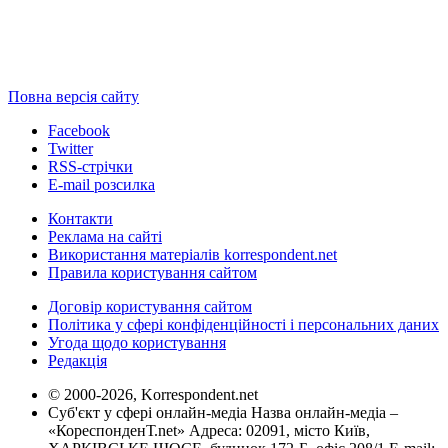
Повна версія сайту
Facebook
Twitter
RSS-стрічки
E-mail розсилка
Контакти
Реклама на сайті
Використання матеріалів korrespondent.net
Правила користування сайтом
Договір користування сайтом
Політика у сфері конфіденційності і персональних даних
Угода щодо користування
Редакція
© 2000-2026, Korrespondent.net
Суб'єкт у сфері онлайн-медіа Назва онлайн-медіа –
«КореспонденТ.net» Адреса: 02091, місто Київ,