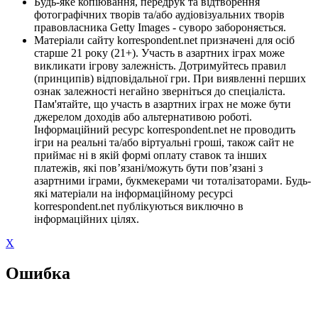
Будь-яке копіювання, передрук та відтворення
фотографічних творів та/або аудіовізуальних творів
правовласника Getty Images - суворо забороняється.
Матеріали сайту korrespondent.net призначені для осіб
старше 21 року (21+). Участь в азартних іграх може
викликати ігрову залежність. Дотримуйтесь правил
(принципів) відповідальної гри. При виявленні перших
ознак залежності негайно зверніться до спеціаліста.
Пам'ятайте, що участь в азартних іграх не може бути
джерелом доходів або альтернативою роботі.
Інформаційний ресурс korrespondent.net не проводить
ігри на реальні та/або віртуальні гроші, також сайт не
приймає ні в якій формі оплату ставок та інших
платежів, які пов’язані/можуть бути пов’язані з
азартними іграми, букмекерами чи тоталізаторами. Будь-
які матеріали на інформаційному ресурсі
korrespondent.net публікуються виключно в
інформаційних цілях.
X
Ошибка