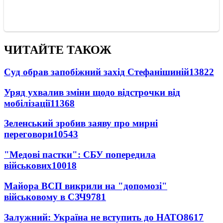
ЧИТАЙТЕ ТАКОЖ
Суд обрав запобіжний захід Стефанішиній
13822
Уряд ухвалив зміни щодо відстрочки від
мобілізації
11368
Зеленський зробив заяву про мирні
переговори
10543
"Медові пастки": СБУ попередила
військових
10018
Майора ВСП викрили на "допомозі"
військовому в СЗЧ
9781
Залужний: Україна не вступить до НАТО
8617